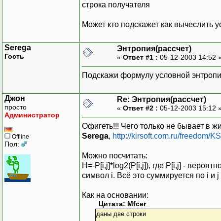
строка получателя
Может кто подскажет как вычеслить 
Serega
Энтропия(рассчет)
Гость
«
Ответ #1 :
05-12-2003 14:52 
Подскажи формулу условной энтропии
Джон
Re: Энтропия(рассчет)
просто
«
Ответ #2 :
05-12-2003 15:12 
Администратор
Офигеть!!! Чего только не бывает в ж
Serega
,
http://kirsoft.com.ru/freedom
Offline
Пол:
Можно посчитать:
H=-P[i,j]*log2(P[i,j]), где P[i,j] - в
символ i. Всё это суммируется по i и j .
Как на основании:
Цитата: Mfcer_
даны две строки