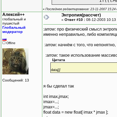
if((t>0.
{
«
Последнее редактирование: 23-11-2007 15:24
data[i]
Алексей++
Энтропия(рассчет)
глобальный и
«
Ответ #10 :
08-12-2003 10:13
пушистый
//
Глобальный
:arrow: про физический смысл энтропи
}
модератор
именно неправильно, либо компиляци
}
t=0.0f;
Offline
:arrow: начнём с того, что непонятно
for(i=0;i<Num;i++)
for(j=0;j<(1 <<
:arrow: такое использование массиво
{
Цитата
if(data[info[i
t+=info[
data
[j]
}
for(i=0;i<(1 << (sizeof
Сообщений: 13
delete[] data[i
я бы сделал так
delete[] data;
return t;
int imax,jmax;
imax=...;
jmax=...;
float data = new float[ imax * jmax ];