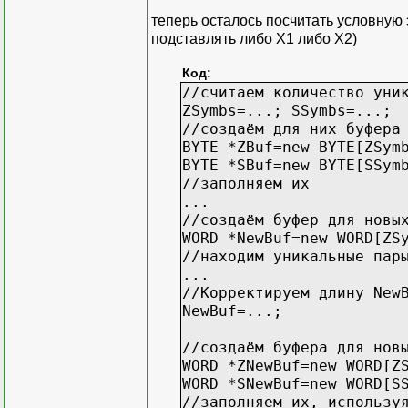
теперь осталось посчитать условную 
подставлять либо X1 либо X2)
Код:
//считаем количество уни
ZSymbs=...; SSymbs=...;
//создаём для них буфера
BYTE *ZBuf=new BYTE[ZSym
BYTE *SBuf=new BYTE[SSym
//заполняем их
...
//создаём буфер для новы
WORD *NewBuf=new WORD[ZS
//находим уникальные пар
...
//Корректируем длину New
NewBuf=...;
//создаём буфера для нов
WORD *ZNewBuf=new WORD[Z
WORD *SNewBuf=new WORD[S
//заполняем их, использу