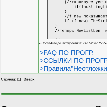
{//сканируем уже найд
if(TheString[i] == N
}
//f_new показывает на
if (f_new) TheString[
}
//теперь NewListLen==ко
//расчёт энтропии
«
Последнее редактирование: 23-11-2007 15:35
int *entry=new int[256
for(i=0; i< Len; i++) e
>FAQ ПО ПРОГР.
double *freq=new doubl
>ССЫЛКИ ПО ПРОГР
for(i=0; i< NewListLen;
double *entropiaN=new 
>Правила"Неотложки
for(i=0; i< NewListLen;
double sum=0;
for(i=0; i< NewListLen;
Страниц: [
1
]
Вверх
delete []entry;
delete []freq;
delete []entropiaN;
return sum;
}