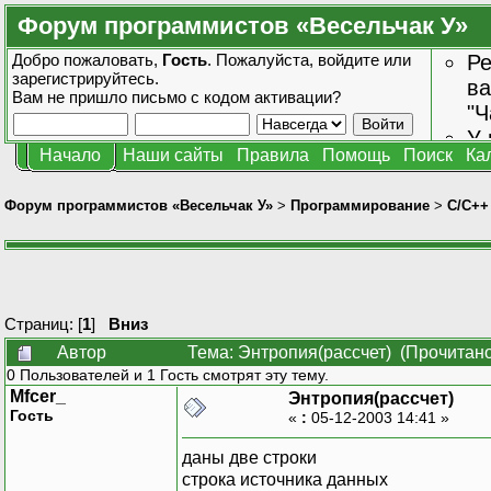
Форум программистов «Весельчак У»
Добро пожаловать,
Гость
. Пожалуйста,
войдите
или
Ре
зарегистрируйтесь
.
ва
Вам не пришло
письмо с кодом активации?
"Ч
У 
Начало
Наши сайты
Правила
Помощь
Поиск
Ка
от
зн
Форум программистов «Весельчак У»
>
Программирование
>
C/C++
Страниц: [
1
]
Вниз
Автор
Тема: Энтропия(рассчет) (Прочитано
0 Пользователей и 1 Гость смотрят эту тему.
Mfcer_
Энтропия(рассчет)
Гость
«
:
05-12-2003 14:41 »
даны две строки
строка источника данных