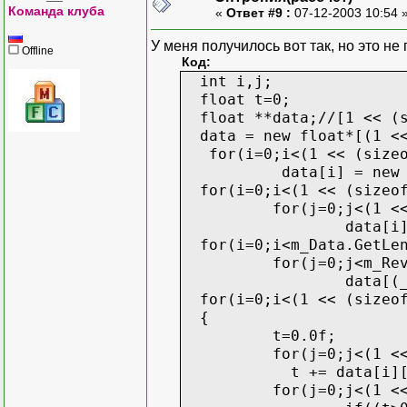
Команда клуба
«
Ответ #9 :
07-12-2003 10:54 
У меня получилось вот так, но это не
Offline
Код:
int i,j;
float t=0;
float **data;//[1 << (si
data = new float*[(1 <<
for(i=0;i<(1 << (sizeof
data[i] = new f
for(i=0;i<(1 << (sizeof
for(j=0;j<(1 <<
data[i]
for(i=0;i<m_Data.GetLen
for(j=0;j<m_Rev
data[(_T
for(i=0;i<(1 << (sizeof
{
t=0.0f;
for(j=0;j<(1 <<
t += data[i][j
for(j=0;j<(1 <<