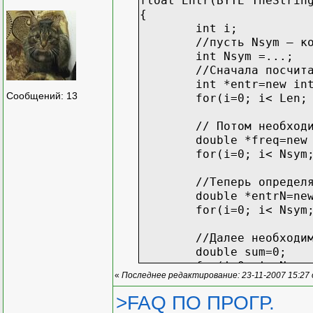
float Entr(BYTE TheStrin
{
int i;
//пусть Nsym – к
int Nsym =...;
//Сначала посчит
int *entr=new in
Сообщений: 13
for(i=0; i< Len;
// Потом необход
double *freq=new
for(i=0; i< Nsym
//Теперь определ
double *entrN=ne
for(i=0; i< Nsym
//Далее необходи
double sum=0;
for(i=0; i< Nsym
«
Последнее редактирование: 23-11-2007 15:27
delete []entr;
>FAQ ПО ПРОГР.
delete []freq;