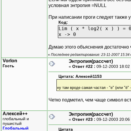
условная энтропия =NULL
При написании проги следует также у
Код:
Lim ( x * log2( x ) ) = 
x -> 0
Думаю этого объяснения достаточно
«
Последнее редактирование: 23-11-2007 15:34
Vorlon
Энтропия(рассчет)
Гость
«
Ответ #22 :
09-12-2003 18:02
Цитата: Алексей1153
ну там вроде самая частая - "е" (или "ё"
Четко подметил, чем чаще символ вс
Алексей++
Энтропия(рассчет)
глобальный и
«
Ответ #23 :
09-12-2003 20:06
пушистый
Глобальный
Цитата