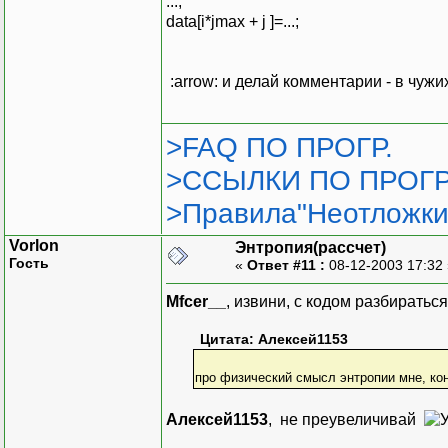
...;
data[i*jmax + j ]=...;
:arrow: и делай комментарии - в чуж
>FAQ ПО ПРОГР.
>ССЫЛКИ ПО ПРОГР
>Правила"Неотложки
Vorlon
Энтропия(рассчет)
Гость
«
Ответ #11 :
08-12-2003 17:32
Mfcer__
, извини, с кодом разбиратьс
Цитата: Алексей1153
про физический смысл энтропии мне, ко
Алексей1153
, не преувеличивай