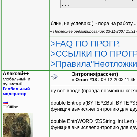
...
блин, не успеваю:( - пора на работу .
«
Последнее редактирование: 23-11-2007 15:31
>FAQ ПО ПРОГР.
>ССЫЛКИ ПО ПРОГР
>Правила"Неотложки
Алексей++
Энтропия(рассчет)
глобальный и
«
Ответ #18 :
09-12-2003 11:45
пушистый
Глобальный
ну вот, вроде (правда возможны кос
модератор
double Entropia(BYTE *ZBuf, BYTE *SBuf,
Offline
функция вычисляет энтропию для дву
double Entr(WORD *ZSString, int Len) -
функция вычисляет энтропию для дву