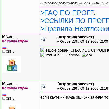
«
Последнее редактирование: 23-11-2007 15:32
//считаем энтроп
>FAQ ПО ПРОГР.
>ССЫЛКИ ПО ПРОГР
double en=Entr(Z
delete [] ZNewBu
>Правила"Неотложки
delete [] SNewBu
delete [] ZS_Str
Mfcer__
Энтропия(рассчет)
return en;
Команда клуба
«
Ответ #19 :
09-12-2003 12:09
}
СПАСИБО ОГРОМН
Offline
double Entr(WORD *ZSStri
:!: :arrow:
{
int i;
//создаём буфер 
//для начала дли
WORD *NewList=ne
//находим уникал
Mfcer__
Энтропия(рассчет)
...
Команда клуба
«
Ответ #20 :
09-12-2003 12:18
//Корректируем д
NewListLen=...; 
если какте - нибудь ошибки замечу, т
Offline
//Сначала посчит
int *entry=new i