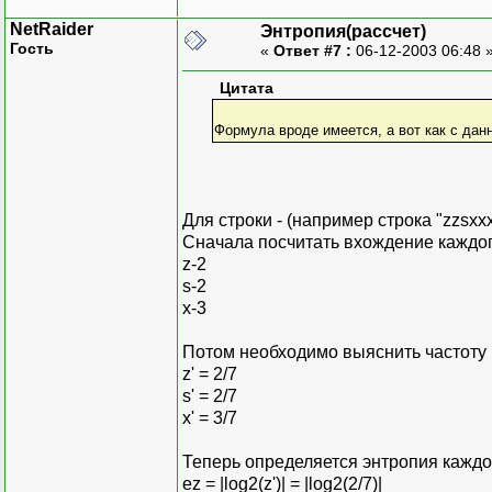
NetRaider
Энтропия(рассчет)
Гость
«
Ответ #7 :
06-12-2003 06:48 
Цитата
Формула вроде имеется, а вот как с дан
Для строки - (например строка "zzsxxx
Сначала посчитать вхождение каждого
z-2
s-2
x-3
Потом необходимо выяснить частоту
z' = 2/7
s' = 2/7
x' = 3/7
Теперь определяется энтропия каждого
ez = |log2(z')| = |log2(2/7)|