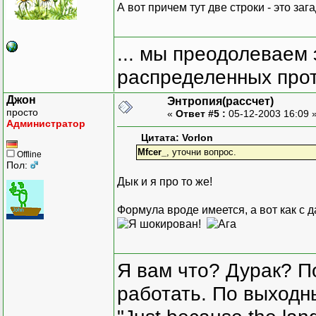
А вот причем тут две строки - это зага
... мы преодолеваем 
распределенных прот
Джон
Энтропия(рассчет)
просто
«
Ответ #5 :
05-12-2003 16:09 
Администратор
Цитата: Vorlon
Mfcer_
, уточни вопрос.
Offline
Пол:
Дык и я про то же!
Формула вроде имеется, а вот как с 
Я вам что? Дурак? П
работать. По выходн