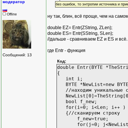
модератор
без ошибок, то энтропии источника и при
Offline
ну так, блин, всё проще, чем на самом
double EZ= Entr(ZString, ZLen);
double ES= Entr(SString, SLen);
//дальше - сравниваем EZ и ES и всё.
где Entr - функция
Сообщений: 13
Код:
double Entr(BYTE *TheStr
{
int i;
BYTE *NewList=new BYTE
//находим уникальные си
NewList[0]=TheString[0
bool f_new;
for(i=0; i<Len; i++ )
{//сканируем строку
f_new=true;
for(j=0; j<NewListL