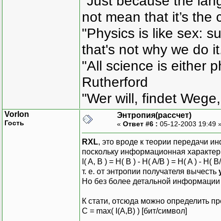
"Just because the lan
not mean that it’s the 
"Physics is like sex: s
that's not why we do i
"All science is either 
Rutherford
"Wer will, findet Wege,
Vorlon
Энтропия(рассчет)
Гость
«
Ответ #6 :
05-12-2003 19:49 
RXL
, это вроде к теории передачи и
поскольку информационная характер
I( A, B ) = H( B ) - H( A/B ) = H( A ) - H( B
т. е. от энтропии получателя вычесть
Но без более детальной информации о
К стати, отсюда можно определить п
C = max( I(A,B) ) [бит/символ]