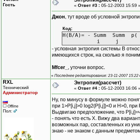
Гость
«
Ответ #3 :
05-12-2003 15:59 
Джон
, тут вроде об условной энтроп
Код:
H(B/A)= - Summ Summ p( 
i j
- условная энтропия системы B относи
имеющихся строк, на сколько я пони
Mfcer_
, уточни вопрос.
«
Последнее редактирование: 23-11-2007 15:22
RXL
Энтропия(рассчет)
Технический
«
Ответ #4 :
05-12-2003 16:06 
Администратор
Ну, по минусу в формуле можно понять, 
при 1>P[i,j]>0 log2(P[i,j])<0 и H>0, при
Offline
Пол:
Выдвигаю предположение, что P[i,j]=
- понять что есть Х. Вижу два вариан
возможных пар, составленных из уник
знаю - не знаком с данным предметом