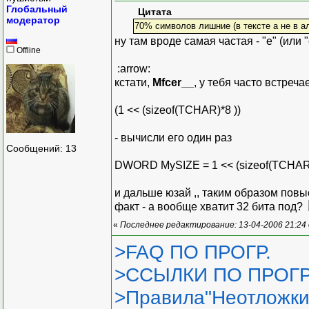
Глобальный
Цитата
модератор
70% символов лишние (в тексте а не в а
ну там вроде самая частая - "е" (или 
Offline
:arrow:
кстати,
Mfcer__
, у тебя часто встреч
(1 << (sizeof(TCHAR)*8 ))
- вычисли его один раз
Сообщений: 13
DWORD MySIZE = 1 << (sizeof(TCHAR)
и дальше юзай ,, таким образом пов
факт - а вообще хватит 32 бита под?
«
Последнее редактирование: 13-04-2006 21:24
>FAQ ПО ПРОГР.
>ССЫЛКИ ПО ПРОГР
>Правила"Неотложки