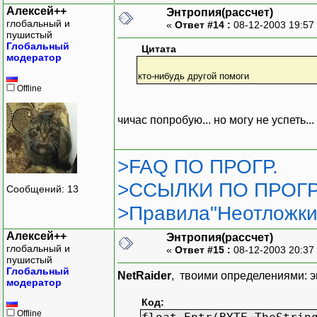
Алексей++
Энтропия(рассчет)
глобальный и
«
Ответ #14 :
08-12-2003 19:57
пушистый
Глобальный
Цитата
модератор
кто-нибудь другой помоги
Offline
чичас попробую... но могу не успеть...
>FAQ ПО ПРОГР.
>ССЫЛКИ ПО ПРОГР
Сообщений: 13
>Правила"Неотложки
Алексей++
Энтропия(рассчет)
глобальный и
«
Ответ #15 :
08-12-2003 20:37
пушистый
Глобальный
NetRaider
, твоими определениями: э
модератор
Код:
Offline