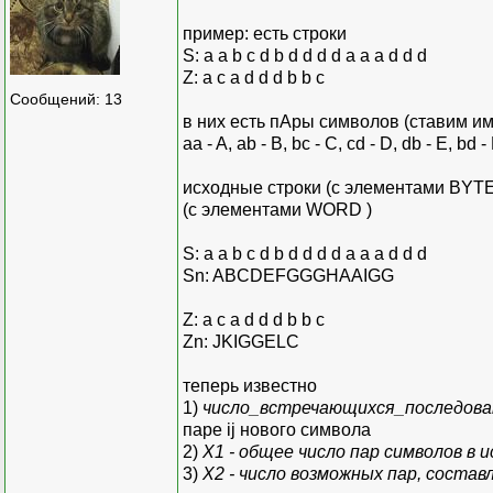
пример: есть строки
S: a a b c d b d d d d a a a d d d
Z: a c a d d d b b c
Сообщений: 13
в них есть пАры символов (ставим и
aa - A, ab - B, bc - C, cd - D, db - E, bd - F
исходные строки (с элементами BYT
(с элементами WORD )
S: a a b c d b d d d d a a a d d d
Sn: ABCDEFGGGHAAIGG
Z: a c a d d d b b c
Zn: JKIGGELC
теперь известно
1)
число_встречающихся_последова
паре ij нового символа
2)
Х1 - общее число пар символов в 
3)
Х2 - число возможных пар, состав