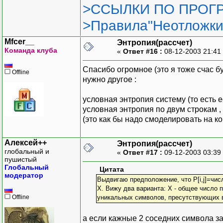
>ССЫЛКИ ПО ПРОГР
delete []entrN;
return sum;
>Правила"Неотложки
}
Mfcer__
Энтропия(рассчет)
Команда клуба
«
Ответ #16 :
08-12-2003 21:41
Спасибо огромное (это я тоже счас б
Offline
нужно другое :
условная энтропия систему (то есть е
условная энтропия по двум строкам ,
(это как бы надо смоделировать на к
Алексей++
Энтропия(рассчет)
глобальный и
«
Ответ #17 :
09-12-2003 03:39
пушистый
Глобальный
Цитата
модератор
Выдвигаю предположение, что P[i,j]=чис
Х. Вижу два варианта: Х - общее число 
Offline
уникальных символов, пресутствующих в 
а если кажные 2 соседних символа за