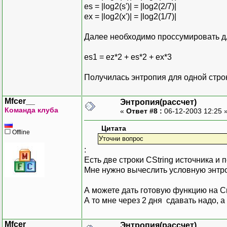
es = |log2(s')| = |log2(2/7)|
ex = |log2(x')| = |log2(1/7)|
Далее необходимо проссумировать дл
es1 = ez*2 + es*2 + ex*3
Получилась энтропия для одной стро
Mfcer__
Энтропия(рассчет)
Команда клуба
«
Ответ #8 :
06-12-2003 12:25 
Цитата
Offline
Уточни вопрос
:
Есть две строки CString источника и 
Мне нужно вычеслить условную энтроп
А можете дать готовую функцию на С
А то мне через 2 дня сдавать надо, а я
Mfcer__
Энтропия(рассчет)