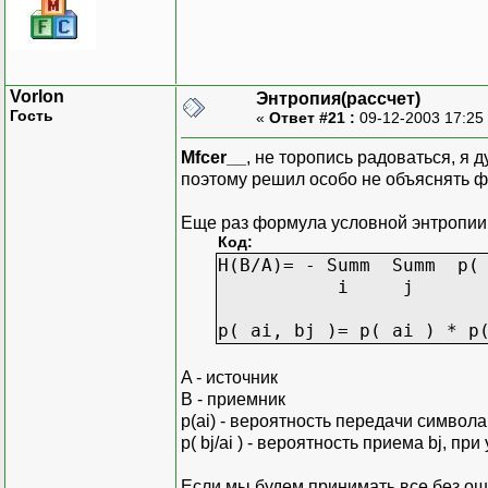
for(i=0; i< Len;
// Потом необход
double *freq=new
Vorlon
Энтропия(рассчет)
for(i=0; i< NewL
Гость
«
Ответ #21 :
09-12-2003 17:25
//Теперь определ
Mfcer__
, не торопись радоваться, я 
double *entropia
поэтому решил особо не объяснять ф
for(i=0; i< NewL
Еще раз формула условной энтропии
//Далее необходи
Код:
double sum=0;
H(B/A)= - Summ Summ p( 
for(i=0; i< NewL
i j
delete []entry;
p( ai, bj )= p( ai ) * p
delete []freq;
delete []entropi
A - источник
return sum;
B - приемник
}
p(ai) - вероятность передачи символа
p( bj/ai ) - вероятность приема bj, пр
Если мы будем принимать все без ошиб