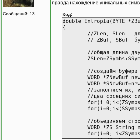
правда нахождение уникальных симво
Сообщений: 13
Код:
double Entropia(BYTE *ZB
{
//ZLen, SLen - д
// ZBuf, SBuf- б
//общая длина дв
ZSLen=ZSymbs+SSy
//создаём буфера
WORD *ZNewBuf=ne
WORD *SNewBuf=ne
//заполняем их, 
//два соседних с
for(i=0;i<(ZSymb
for(i=0;i<(SSymb
//объединяем стр
WORD *ZS_String=
for(i=0; i<ZSymb
for(i=ZSymbs-1; 