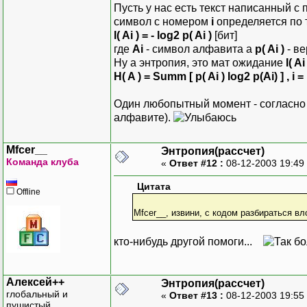
Пусть у нас есть текст написанный 
символ с номером
i
определяется по 
I( Ai ) = - log2 p( Ai )
[бит]
где
Ai
- символ алфавита а
p( Ai )
- ве
Ну а энтропия, это мат ожидание
I( Ai
H( A ) = Summ [ p( Ai ) log2 p(Ai) ] , i = 
Один любопытный момент - согласно
алфавите).
Mfcer__
Энтропия(рассчет)
Команда клуба
«
Ответ #12 :
08-12-2003 19:49
Цитата
Offline
Mfcer__, извини, с кодом разбираться вл
кто-нибудь другой помоги...
Алексей++
Энтропия(рассчет)
глобальный и
«
Ответ #13 :
08-12-2003 19:55
пушистый