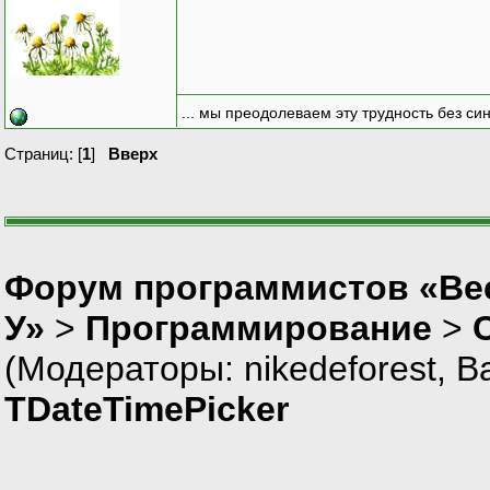
... мы преодолеваем эту трудность без си
Страниц: [
1
]
Вверх
Форум программистов «Ве
У»
>
Программирование
>
(Модераторы:
nikedeforest
,
В
TDateTimePicker