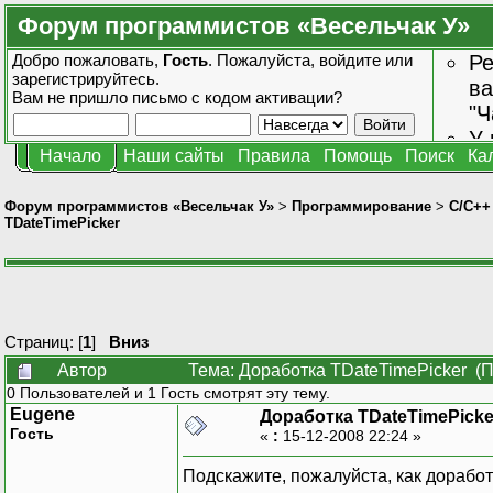
Форум программистов «Весельчак У»
Добро пожаловать,
Гость
. Пожалуйста,
войдите
или
Ре
зарегистрируйтесь
.
ва
Вам не пришло
письмо с кодом активации?
"Ч
У 
Начало
Наши сайты
Правила
Помощь
Поиск
Ка
от
зн
Форум программистов «Весельчак У»
>
Программирование
>
C/C++
TDateTimePicker
Страниц: [
1
]
Вниз
Автор
Тема: Доработка TDateTimePicker (П
0 Пользователей и 1 Гость смотрят эту тему.
Eugene
Доработка TDateTimePicke
Гость
«
:
15-12-2008 22:24 »
Подскажите, пожалуйста, как дорабо