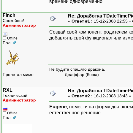
времени одновременно.
Finch
Re: Доработка TDateTimePi
Спокойный
«
Ответ #1 :
15-12-2008 22:55 »
Администратор
Создай свой компонент, родителем к
добавлять свой функционал или изме
Offline
Пол:
Не будите спашяго дракона.
Пролетал мимо
Джаффар (Коша)
RXL
Re: Доработка TDateTimePi
Технический
«
Ответ #2 :
16-12-2008 18:43 »
Администратор
Eugene
, помести на форму два экзем
естественное решение.
Offline
Пол: