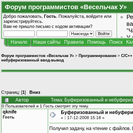
Форум программистов «Весельчак У»
Добро пожаловать,
Гость
. Пожалуйста,
войдите
или
Ре
зарегистрируйтесь
.
ва
Вам не пришло
письмо с кодом активации?
"Ч
У 
Начало
Наши сайты
Правила
Помощь
Поиск
Ка
от
зн
Форум программистов «Весельчак У»
>
Программирование
>
C/C++
небуферизованный ввод-вывод
Страниц: [
1
]
Вниз
Автор
Тема: Буферизованный и небуфериз
0 Пользователей и 1 Гость смотрят эту тему.
qknife
Буферизованный и небуфер
Гость
«
:
17-12-2008 15:18 »
Получил задачу, на чтение с файлов.