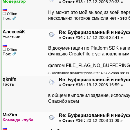
Модератор
«
Ответ #13 :
17-12-2008 20:33 »
Ну, может, это мой вывод из всей пер
Offline
нескольких потоков смысла нет - это 
Пол:
АлексейК
Re: Буферизованный и небу
Участник
«
Ответ #14 :
17-12-2008 22:41 »
В документации по Platform SDK напи
Offline
функцию CreateFile с установленным
Пол:
флагом FILE_FLAG_NO_BUFFERING д
«
Последнее редактирование: 18-12-2008 08:30
qknife
Re: Буферизованный и небу
Гость
«
Ответ #15 :
19-12-2008 16:59 »
в общем выполнил задание, использу
Спасибо всем
McZim
Re: Буферизованный и небу
Команда клуба
«
Ответ #16 :
20-12-2008 11:09 »