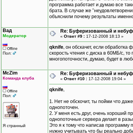
программа работает и думаю все так
брата. В случае же "неудовлетворени
объяснили почему результаты именно
Вад
Re: Буферизованный и небу
Модератор
«
Ответ #9 :
17-12-2008 18:13 »
qknife
, он обскачет, если обработка 
Offline
скорость чтения с диска в 60МБ/с, то
Пол:
многопоточности, думаю, будет в люб
McZim
Re: Буферизованный и небу
Команда клуба
«
Ответ #10 :
17-12-2008 19:04 »
qknife
,
Offline
Пол:
1. Нет не обскочит, ты пойми что да
однопоточен.
2. У меня есть друг, очень хороший п
однопоточные сервера делает в раз
Это я к тому что написав программу 
Я странный
нужно учитывать что бы реально доб