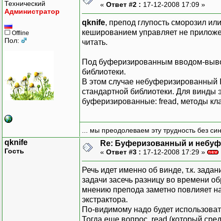
Технический
«
Ответ #2 :
17-12-2008 17:09 »
Администратор
qknife
, препод глупость сморозил и
кешированием управляет не приложен
Offline
Пол:
читать.
Под буферизированным вводом-выво
библиотеки.
В этом случае небуферизированный I
стандартной библиотеки. Для винды э
буферизированные: fread, методы кла
... мы преодолеваем эту трудность без си
qknife
Re: Буферизованный и небу
Гость
«
Ответ #3 :
17-12-2008 17:29 »
Речь идет именно об винде, т.к. зада
задачи засечь разницу во времени о
мнению препода заметно повлияет на 
экстрактора.
По-видимому надо будет использовать
Тогда еще вопрос, read (который сред