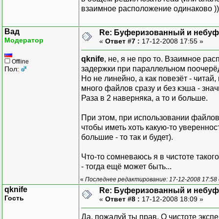
взаимное расположение одинаково )).
Вад
Re: Буферизованный и небу
Модератор
«
Ответ #7 :
17-12-2008 17:55 »
qknife
, не, я не про то. Взаимное р
Offline
задержки при параллельном поочерёд
Пол:
Но не линейно, а как повезёт - читай
много файлов сразу и без кэша - знач
Раза в 2 наверняка, а то и больше.
При этом, при использовании файло
чтобы иметь хоть какую-то уверенност
большие - то так и будет).
Что-то сомневаюсь я в чистоте таког
- тогда ещё может быть...
«
Последнее редактирование: 17-12-2008 17:58
qknife
Re: Буферизованный и небу
Гость
«
Ответ #8 :
17-12-2008 18:09 »
Да, пожалуй ты прав. О чистоте эксп