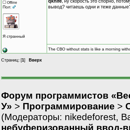
qknife
, ну скорость это спорно, пото
Offline
вывод? читаешь одни и теже данные?
Пол:
Я странный
The CBO without stats is like a morning witho
Страниц: [
1
]
Вверх
Форум программистов «Ве
У»
>
Программирование
>
(Модераторы:
nikedeforest
,
В
небуферизованный ввод-