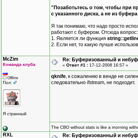
"Позаботьтесь о том, чтобы при 
с указанного диска, а не из буфер
Я так понимаю, что надо просто испо
работают с буфером. Отсюда вопрос:
1. Является ли функция
string::getlin
2. Если нет, то какую лучше использ
McZim
Re: Буферизованный и небу
Команда клуба
«
Ответ #1 :
17-12-2008 16:57 »
qknife
, к сожалению в венде не силе
Offline
следовательно ifstream, не подходит.
Пол:
Я странный
The CBO without stats is like a morning witho
RXL
Re: Буферизованный и небу