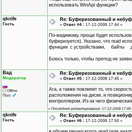
использовать WinApi функции?
qknife
Re: Буферизованный и небу
Гость
«
Ответ #4 :
17-12-2008 17:44 »
По-видимому, проще будет использова
буферизуется). Указано, что read ис
функции с устройствами, байты да
Боюсь только, чтобы препод не заяв
Вад
Re: Буферизованный и небу
Модератор
«
Ответ #5 :
17-12-2008 17:45 »
Ага, а также повлияет то, что скорос
Offline
расположения на диске, и позициони
Пол:
контроллером. Из-за чего физическа
«
Последнее редактирование: 17-12-2008 17:49
qknife
Re: Буферизованный и небу
Гость
«
Ответ #6 :
17-12-2008 17:50 »
в общем решил юзать read (или аналог