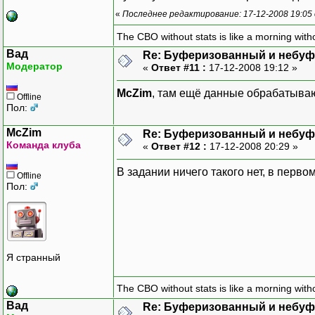
«
Последнее редактирование: 17-12-2008 19:05
The CBO without stats is like a morning witho
Вад
Re: Буферизованный и небу
Модератор
«
Ответ #11 :
17-12-2008 19:12 »
McZim
, там ещё данные обрабатываю
Offline
Пол:
McZim
Re: Буферизованный и небу
Команда клуба
«
Ответ #12 :
17-12-2008 20:29 »
В задании ничего такого нет, в перво
Offline
Пол:
Я странный
The CBO without stats is like a morning witho
Вад
Re: Буферизованный и небу