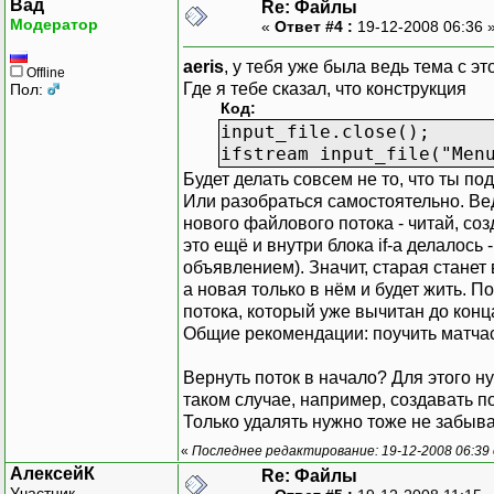
Вад
Re: Файлы
Модератор
«
Ответ #4 :
19-12-2008 06:36 
aeris
, у тебя уже была ведь тема с э
Offline
Где я тебе сказал, что конструкция
Пол:
Код:
input_file.close();
ifstream input_file("Men
Будет делать совсем не то, что ты п
Или разобраться самостоятельно. Ведь 
нового файлового потока - читай, со
это ещё и внутри блока if-а делалось
объявлением). Значит, старая станет
а новая только в нём и будет жить. П
потока, который уже вычитан до конца
Общие рекомендации: поучить матчас
Вернуть поток в начало? Для этого ну
таком случае, например, создавать пото
Только удалять нужно тоже не забыва
«
Последнее редактирование: 19-12-2008 06:39
АлексейК
Re: Файлы
Участник