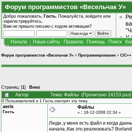
Форум программистов «Весельчак У»
Добро пожаловать,
Гость
. Пожалуйста,
войдите
или
Ре
зарегистрируйтесь
.
ва
Вам не пришло
письмо с кодом активации?
"Ч
У 
Начало
Наши сайты
Правила
Помощь
Поиск
Ка
от
зн
Форум программистов «Весельчак У»
>
Программирование
>
C/C++
Страниц: [
1
]
Вниз
Автор
Тема: Файлы (Прочитано 24153 раз)
0 Пользователей и 1 Гость смотрят эту тему.
aeris
Файлы
Гость
«
:
18-12-2008 22:34 »
Люди..у меня есть файл и когда данн
начала..Как это реализовать? Borland