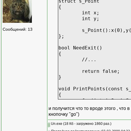
struct s_Point
{
int x;
int y;
Сообщений: 13
s_Point():x(0),y
}
};
}
while(!kbhit());
bool NeedExit()
closegraph();
{
//...
}
return false;
}
void PrintPoints(const s
{
for(int i=0; i<C
{
и получится что то вроде этого , что 
//выводи
кнопочку "go")
//...
}
Un.exe
(18 Кб - загружено 1860 раз.)
}