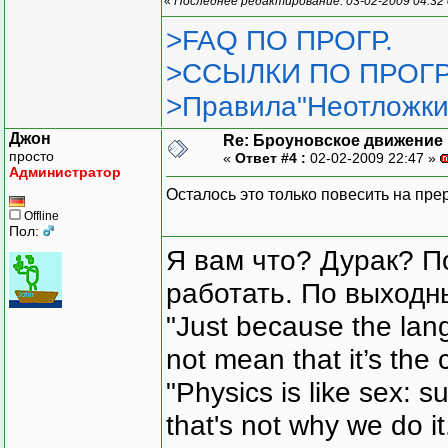
«
Последнее редактирование: 03-02-2009 04:32
>FAQ ПО ПРОГР.
void MovePoints(s_Point*
{
>ССЫЛКИ ПО ПРОГР
int velocity=2;
for(int i=0; i<C
>Правила"Неотложки
{
//двигае
Джон
Re: Броуновское движение 
pA[i].x+
просто
«
Ответ #4 :
02-02-2009 22:47 »
Администратор
pA[i].y+
Осталось это только повесить на пре
//если н
Offline
Пол:
pA[i].x=
Я вам что? Дурак? П
pA[i].y=
}
работать. По выходн
}
"Just because the lan
not mean that it’s the 
void main()
{
"Physics is like sex: s
const int PCount
that's not why we do i