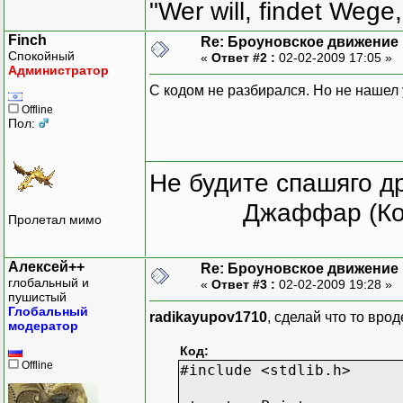
"Wer will, findet Wege,
Finch
Re: Броуновское движение 
Спокойный
«
Ответ #2 :
02-02-2009 17:05 »
Администратор
С кодом не разбирался. Но не нашел у
Offline
Пол:
Не будите спашяго д
Джаффар (Ко
Пролетал мимо
Алексей++
Re: Броуновское движение 
глобальный и
«
Ответ #3 :
02-02-2009 19:28 »
пушистый
Глобальный
radikayupov1710
, сделай что то врод
модератор
Код:
Offline
#include <stdlib.h>