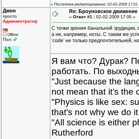
int x=50, y, dx=
«
Последнее редактирование: 02-02-2009 17:01
x1=getmaxx()/2-3
Джон
Re: Броуновское движение 
y1=getmaxy()/2-2
просто
«
Ответ #1 :
02-02-2009 17:05 »
x2=getmaxx()/2+3
Администратор
y2=getmaxy()/2+2
С точки зрения банальной эрудиции, ф
x=getmaxx()/2;
а не, например, ноты. С таким же усп
Offline
y=getmaxy()/2;
Пол:
'code' не только предпочтительней,
randomize;
do
{
Я вам что? Дурак? П
for(;;)
{
работать. По выходн
"Just because the lan
not mean that it’s the 
"Physics is like sex: s
that's not why we do i
"All science is either 
Rutherford