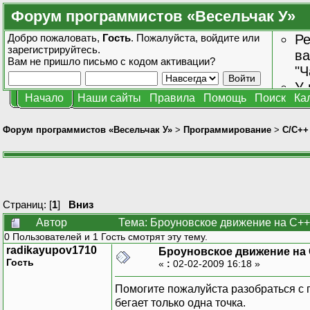
Форум программистов «Весельчак У»
Добро пожаловать,
Гость
. Пожалуйста,
войдите
или
Ре
зарегистрируйтесь
.
ва
Вам не пришло
письмо с кодом активации?
"Ч
У 
Начало
Наши сайты
Правила
Помощь
Поиск
Ка
от
зн
Форум программистов «Весельчак У»
>
Программирование
>
C/C++
Страниц: [
1
]
Вниз
Автор
Тема: Броуновское движение на С++
0 Пользователей и 1 Гость смотрят эту тему.
radikayupov1710
Броуновское движение на
Гость
«
:
02-02-2009 16:18 »
Помогите пожалуйста разобраться с 
бегает только одна точка.