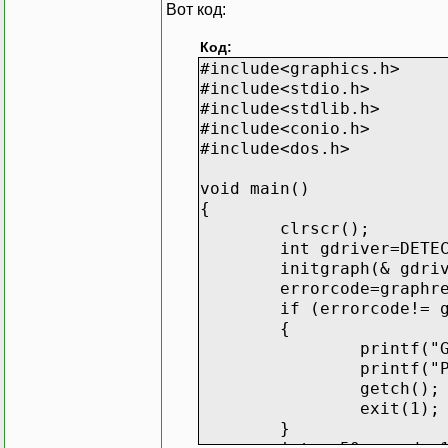
Вот код:
Код:
#include<graphics.h>
#include<stdio.h>
#include<stdlib.h>
#include<conio.h>
#include<dos.h>
void main()
{
clrscr();
int gdriver=DETE
initgraph(& gdri
errorcode=graphr
if (errorcode!= 
{
printf("
printf("
getch();
exit(1);
}