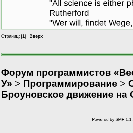
"All science is either 
s_Point* Array=n
Rutherford
do
"Wer will, findet Wege,
{
//очистк
Страниц: [
1
]
Вверх
//...
//рисуем
PrintPoi
//сдвига
Форум программистов «Ве
MovePoin
У»
>
Программирование
>
//провер
}
Броуновское движение на 
while(!NeedExit(
if(Array)delete 
Array=0;
Powered by SMF 1.1.
}