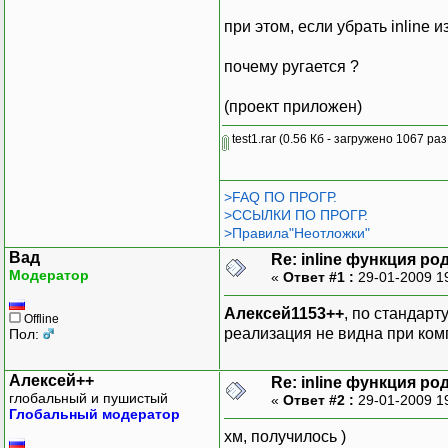
s_2 s2;
при этом, если убрать inline 
почему ругается ?
(проект приложен)
test1.rar
(0.56 Кб - загружено 1067 раз
>FAQ ПО ПРОГР.
>ССЫЛКИ ПО ПРОГР.
>Правила"Неотложки"
Вад
Re: inline функция ро
Модератор
«
Ответ #1 :
29-01-2009 1
Алексей1153++
, по стандарт
Offline
реализация не видна при ком
Пол:
Алексей++
Re: inline функция ро
глобальный и пушистый
«
Ответ #2 :
29-01-2009 1
Глобальный модератор
хм, получилось )