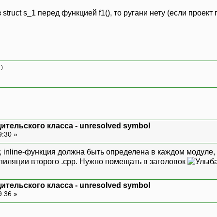
из struct s_1 перед функцией f1(), то ругани нету (если прое
.)
дительского класса - unresolved symbol
9:30 »
у, inline-функция должна быть определена в каждом модуле,
пиляции второго .cpp. Нужно помещать в заголовок
дительского класса - unresolved symbol
9:36 »