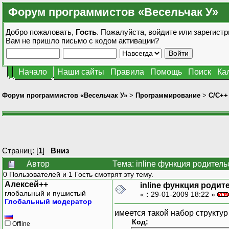
Форум программистов «Весельчак У»
Добро пожаловать,
Гость
. Пожалуйста,
войдите
или
зарегистр
Вам не пришло
письмо с кодом активации?
Начало
Наши сайты
Правила
Помощь
Поиск
Ка
Форум программистов «Весельчак У»
>
Программирование
>
C/C++
Страниц: [
1
]
Вниз
Автор
Тема: inline функция родитель
0 Пользователей и 1 Гость смотрят эту тему.
Алексей++
inline функция родит
глобальный и пушистый
«
:
29-01-2009 18:22 »
Глобальный модератор
имеется такой набор структур
Код:
Offline