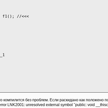
 f1(); //<<<
_1
то компилится без проблем. Если раскидано как положено по
 error LNK2001: unresolved external symbol "public: void __t