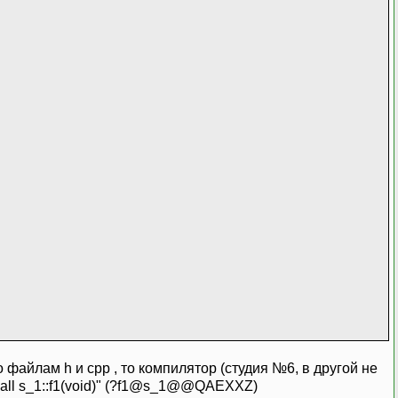
 файлам h и cpp , то компилятор (студия №6, в другой не
hiscall s_1::f1(void)" (?f1@s_1@@QAEXXZ)