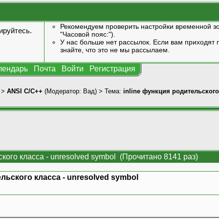
Рекомендуем проверить настройки временной зо
ируйтесь
.
"Часовой пояс:").
У нас больше нет рассылок. Если вам приходят п
знайте, что это не мы рассылаем.
лендарь
Почта
Войти
Регистрация
>
ANSI С/С++
(Модератор:
Вад
) > Тема:
inline функция родительского
ского класса - unresolved symbol (Прочитано 8141 раз)
ельского класса - unresolved symbol