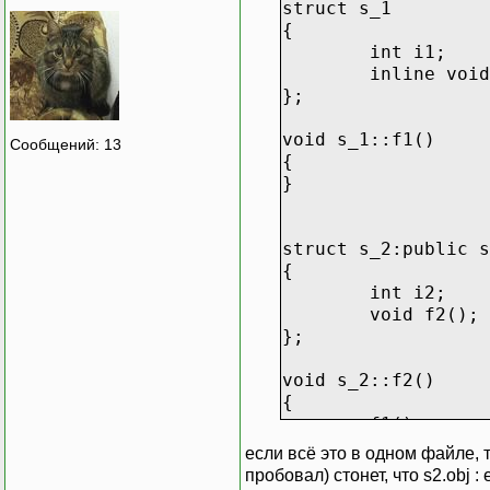
struct s_1
{
int i1;
inline void
};
void s_1::f1()
Сообщений: 13
{
}
struct s_2:public s
{
int i2;
void f2();
};
void s_2::f2()
{
f1();
}
если всё это в одном файле, 
пробовал) стонет, что s2.obj :