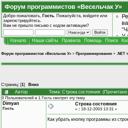
Форум программистов «Весельчак У»
Добро пожаловать,
Гость
. Пожалуйста,
войдите
или
Ре
зарегистрируйтесь
.
ва
Вам не пришло
письмо с кодом активации?
"Ч
У 
Начало
Наши сайты
Правила
Помощь
Поиск
Ка
от
зн
Форум программистов «Весельчак У»
>
Программирование
>
.NET 
Страниц: [
1
]
Вниз
Автор
Тема: Строка состояния (Прочитано 
0 Пользователей и 1 Гость смотрят эту тему.
Dimyan
Строка состояния
Гость
«
:
18-12-2003 13:31 »
Как убрать кнопку программы из стро