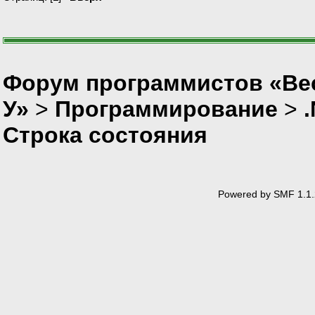
}
/// <sum
/// Clea
Форум программистов «Ве
/// </su
protecte
У»
>
Программирование
>
{
Строка состояния
Powered by SMF 1.1.
}
#region 
/// <sum
/// Requ
/// the 