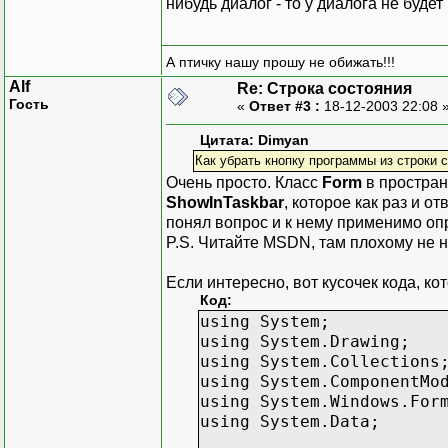
нибудь диалог - то у диалога не будет
А птичку нашу прошу не обижать!!!
Alf
Re: Строка состояния
Гость
«
Ответ #3 :
18-12-2003 22:08 
Цитата: Dimyan
Как убрать кнопку программы из строки 
Очень просто. Класс
Form
в простра
ShowInTaskbar
, которое как раз и о
понял вопрос и к нему применимо опр
P.S. Читайте MSDN, там плохому не н
Если интересно, вот кусочек кода, ко
Код:
using System;
using System.Drawing;
using System.Collections
using System.ComponentMo
using System.Windows.For
using System.Data;