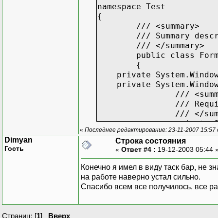
namespace Test
{
/// <summary>
/// Summary desc
/// </summary>
public class For
{
private System.Windows
private System.Windows
/// <sum
/// Requ
/// </su
private 
«
Последнее редактирование: 23-11-2007 15:57
Dimyan
Строка состояния
public F
Гость
«
Ответ #4 :
19-12-2003 05:44 
{
Конечно я имел в виду таск бар, не з
на работе наверно устал сильно.
Спасибо всем все получилось, все р
Страниц: [
1
]
Вверх