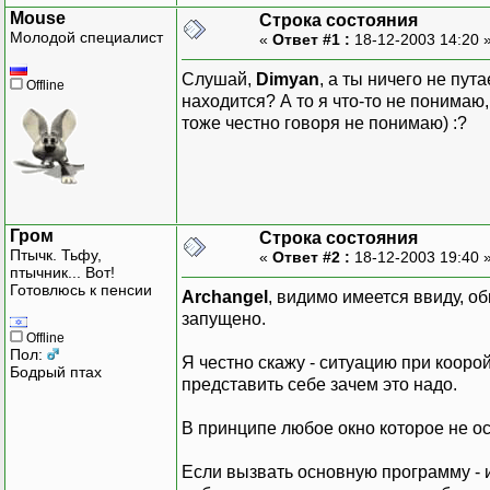
Mouse
Строка состояния
Молодой специалист
«
Ответ #1 :
18-12-2003 14:20 
Слушай,
Dimyan
, а ты ничего не пут
Offline
находится? А то я что-то не понимаю,
тоже честно говоря не понимаю) :?
Гром
Строка состояния
Птычк. Тьфу,
«
Ответ #2 :
18-12-2003 19:40 
птычник... Вот!
Готовлюсь к пенсии
Archangel
, видимо имеется ввиду, о
запущено.
Offline
Пол:
Я честно скажу - ситуацию при коорой
Бодрый птах
представить себе зачем это надо.
В принципе любое окно которое не осн
Если вызвать основную программу - 