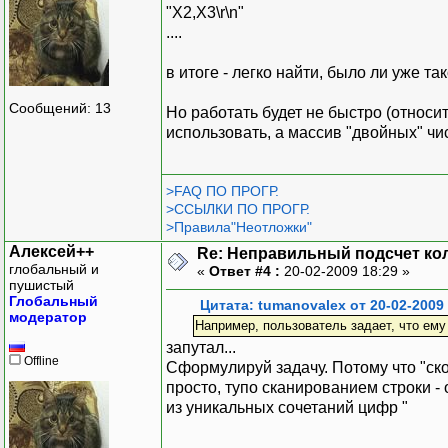
"X2,X3\r\n"
....
в итоге - легко найти, было ли уже та
Сообщений: 13
Но работать будет не быстро (относи
использовать, а массив "двойных" чи
>FAQ ПО ПРОГР.
>ССЫЛКИ ПО ПРОГР.
>Правила"Неотложки"
Алексей++
Re: Неправильный подсчет ко
глобальный и
«
Ответ #4 :
20-02-2009 18:29 »
пушистый
Глобальный
Цитата: tumanovalex от 20-02-2009
модератор
Например, пользователь задает, что ему 
запутал...
Offline
Сформулируй задачу. Потому что "скол
просто, тупо сканированием строки -
из уникальных сочетаний цифр "