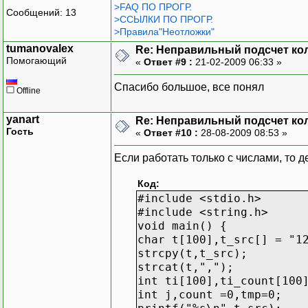
>FAQ ПО ПРОГР.
Сообщений: 13
>ССЫЛКИ ПО ПРОГР.
>Правила"Неотложки"
tumanovalex
Re: Неправильный подсчет ко
Помогающий
«
Ответ #9 :
21-02-2009 06:33 »
Спасибо большое, все понял
Offline
yanart
Re: Неправильный подсчет ко
Гость
«
Ответ #10 :
28-08-2009 08:53 »
Если работать только с числами, то д
Код:
#include <stdio.h>
#include <string.h>
void main() {
char t[100],t_src[] = "1
strcpy(t,t_src);
strcat(t,",");
int ti[100],ti_count[100
int j,count =0,tmp=0;