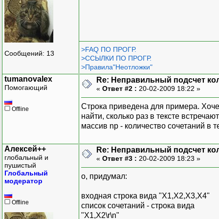
>FAQ ПО ПРОГР.
Сообщений: 13
>ССЫЛКИ ПО ПРОГР.
>Правила"Неотложки"
tumanovalex
Re: Неправильный подсчет ко
Помогающий
«
Ответ #2 :
20-02-2009 18:22 »
Строка приведена для примера. Хочет
Offline
найти, сколько раз в тексте встречаю
массив np - количество сочетаний в т
Алексей++
Re: Неправильный подсчет ко
глобальный и
«
Ответ #3 :
20-02-2009 18:23 »
пушистый
Глобальный
о, придумал:
модератор
входная строка вида "X1,X2,X3,X4"
Offline
список сочетаний - строка вида
"X1,X2\r\n"