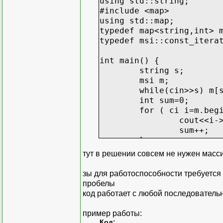
using std::string;
#include <map>
using std::map;
typedef map<string,int> 
typedef msi::const_itera
int main() {
string s;
msi m;
while(cin>>s) m[
int sum=0;
for ( ci i=m.beg
cout<<i-
sum++;
}
cout<<"sum: "<<s
тут в решении совсем не нужен масс
}
зы для работоспособности требуется 
пробелы
код работает с любой последовательн
пример работы:
Код: