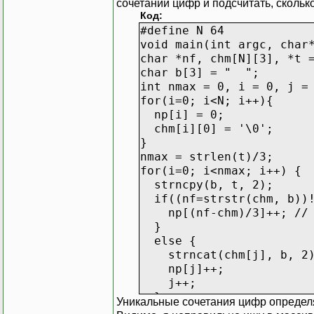
сочетаний цифр и подсчитать, сколько
Код:
#define N 64
void main(int argc, char
char *nf, chm[N][3], *t 
char b[3] = " ";
int nmax = 0, i = 0, j =
for(i=0; i<N; i++){
np[i] = 0;
chm[i][0] = '\0';
}
nmax = strlen(t)/3;
for(i=0; i<nmax; i++) {
strncpy(b, t, 2);
if((nf=strstr(chm, b))!
np[(nf-chm)/3]++; // <
}
else {
strncat(chm[j], b, 2
np[j]++;
j++;
}
Уникальные сочетания цифр определяю
t+=3;