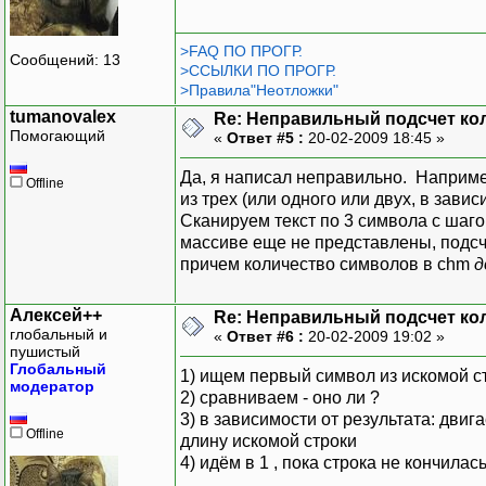
>FAQ ПО ПРОГР.
Сообщений: 13
>ССЫЛКИ ПО ПРОГР.
>Правила"Неотложки"
tumanovalex
Re: Неправильный подсчет ко
Помогающий
«
Ответ #5 :
20-02-2009 18:45 »
Да, я написал неправильно. Например
Offline
из трех (или одного или двух, в зав
Сканируем текст по 3 символа с шаго
массиве еще не представлены, подсчи
причем количество символов в chm
д
Алексей++
Re: Неправильный подсчет ко
глобальный и
«
Ответ #6 :
20-02-2009 19:02 »
пушистый
Глобальный
1) ищем первый символ из искомой стр
модератор
2) сравниваем - оно ли ?
3) в зависимости от результата: дви
Offline
длину искомой строки
4) идём в 1 , пока строка не кончилас