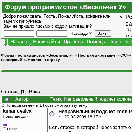
Форум программистов «Весельчак У»
Добро пожаловать,
Гость
. Пожалуйста,
войдите
или
Ре
зарегистрируйтесь
.
ва
Вам не пришло
письмо с кодом активации?
"Ч
У 
Начало
Наши сайты
Правила
Помощь
Поиск
Ка
от
зн
Форум программистов «Весельчак У»
>
Программирование
>
C/C++
вхождений символов в строку
Страниц: [
1
]
Вниз
Автор
Тема: Неправильный подсчет количе
0 Пользователей и 1 Гость смотрят эту тему.
tumanovalex
Неправильный подсчет количе
Помогающий
«
:
20-02-2009 18:17 »
Есть строка, в которой через запят
Offline