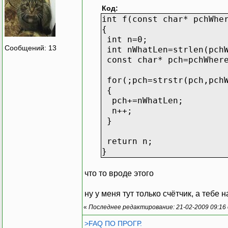
Код:
int f(const char* pchWhe
{
int n=0;
Сообщений: 13
int nWhatLen=strlen(pch
const char* pch=pchWher
for(;pch=strstr(pch,pchW
{
pch+=nWhatLen;
n++;
}
return n;
}
что то вроде этого
ну у меня тут только счётчик, а тебе 
«
Последнее редактирование: 21-02-2009 09:16
>FAQ ПО ПРОГР.