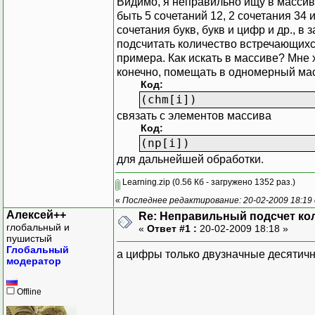
Видимо, я неправильно ищу в массиве.
}
быть 5 сочетаний 12, 2 сочетания 34
for(i=0; i<j; i++) {
сочетания букв, букв и цифр и др., в
printf("%s\t%i\n", chm[
подсчитать количество встречающихс
}
примера. Как искать в массиве? Мне
_getch();
конечно, помещать в одномерный мас
}
Код:
(chm[i])
связать с элементов массива
Код:
(np[i])
для дальнейшей обработки.
Learning.zip
(0.56 Кб - загружено 1352 раз.)
«
Последнее редактирование: 20-02-2009 18:19 
Алексей++
Re: Неправильный подсчет ко
глобальный и
«
Ответ #1 :
20-02-2009 18:18 »
пушистый
Глобальный
а цифры только двузначные десятич
модератор
Offline