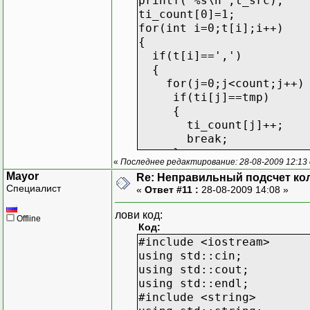
printf("%s\n",t_src);
ti_count[0]=1;
for(int i=0;t[i];i++)
{
if(t[i]==',')
{
for(j=0;j<count;j++)
if(ti[j]==tmp)
{
ti_count[j]++;
break;
}
«
Последнее редактирование: 28-08-2009 12:13
if(j==count)
Mayor
Re: Неправильный подсчет ко
{
Специалист
«
Ответ #11 :
28-08-2009 14:08 »
ti[count++]=t
ti_count[coun
лови код:
Offline
}
Код:
tmp=0;
#include <iostream>
}else tmp=tmp*10+(int)(
using std::cin;
}
using std::cout;
for(i=0;i<count;i++)prin
using std::endl;
}
#include <string>