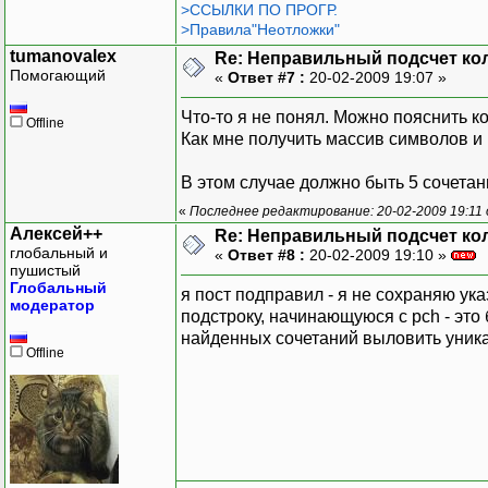
>ССЫЛКИ ПО ПРОГР.
>Правила"Неотложки"
tumanovalex
Re: Неправильный подсчет ко
Помогающий
«
Ответ #7 :
20-02-2009 19:07 »
Что-то я не понял. Можно пояснить к
Offline
Как мне получить массив символов и 
В этом случае должно быть 5 сочетаний
«
Последнее редактирование: 20-02-2009 19:11
Алексей++
Re: Неправильный подсчет ко
глобальный и
«
Ответ #8 :
20-02-2009 19:10 »
пушистый
Глобальный
я пост подправил - я не сохраняю ука
модератор
подстроку, начинающуюся с pch - это 
найденных сочетаний выловить уник
Offline