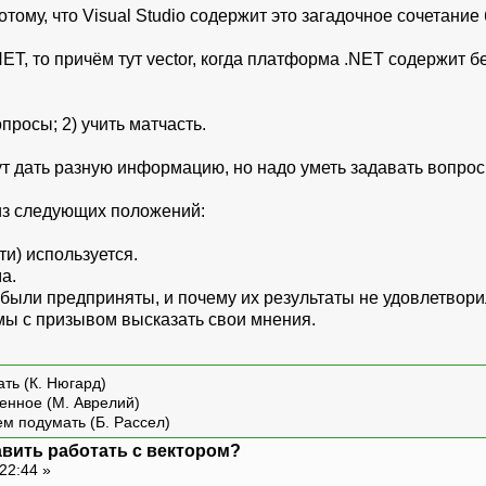
тому, что Visual Studio содержит это загадочное сочетание 
NET, то причём тут vector, когда платформа .NET содержит 
просы; 2) учить матчасть.
ут дать разную информацию, но надо уметь задавать вопрос
из следующих положений:
ти) используется.
а.
 были предприняты, и почему их результаты не удовлетвори
мы с призывом высказать свои мнения.
ть (К. Нюгард)
енное (М. Аврелий)
ем подумать (Б. Рассел)
авить работать с вектором?
22:44 »