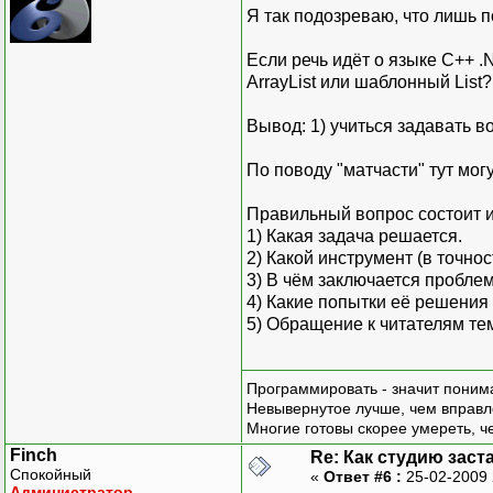
Я так подозреваю, что лишь по
Если речь идёт о языке C++ .
ArrayList или шаблонный List?
Вывод: 1) учиться задавать во
По поводу "матчасти" тут мог
Правильный вопрос состоит 
1) Какая задача решается.
2) Какой инструмент (в точнос
3) В чём заключается проблем
4) Какие попытки её решения
5) Обращение к читателям те
Программировать - значит понима
Невывернутое лучше, чем вправл
Многие готовы скорее умереть, ч
Finch
Re: Как студию заст
Спокойный
«
Ответ #6 :
25-02-2009 
Администратор