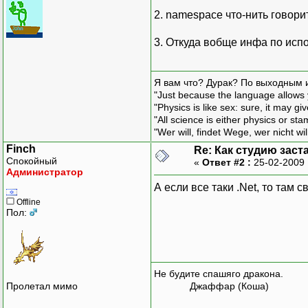
2. namespace что-нить говори
3. Откуда вобще инфа по исп
Я вам что? Дурак? По выходным 
"Just because the language allows y
"Physics is like sex: sure, it may g
"All science is either physics or st
"Wer will, findet Wege, wer nicht wil
Finch
Re: Как студию заст
Спокойный
«
Ответ #2 :
25-02-2009 
Администратор
А если все таки .Net, то там
Offline
Пол:
Не будите спашяго дракона.
Пролетал мимо
Джаффар (Коша)