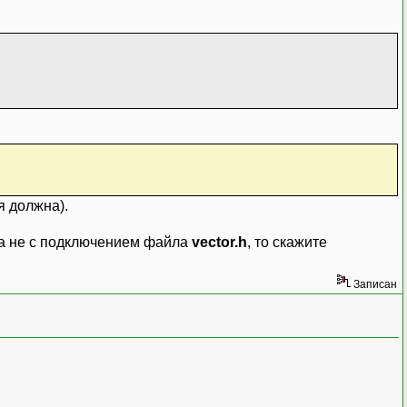
я должна).
ма не с подключением файла
vector.h
, то скажите
Записан