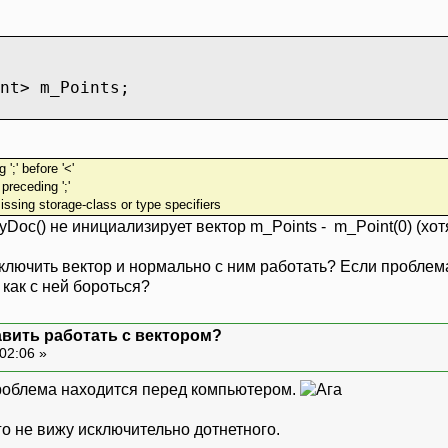
nt> m_Points;
';' before '<'
preceding ';'
issing storage-class or type specifiers
Doc() не инициализирует вектор m_Points - m_Point(0) (хот
дключить вектор и нормально с ним работать? Если пробле
как с ней бороться?
авить работать с вектором?
02:06 »
роблема находится перед компьютером.
его не вижу исключительно дотнетного.