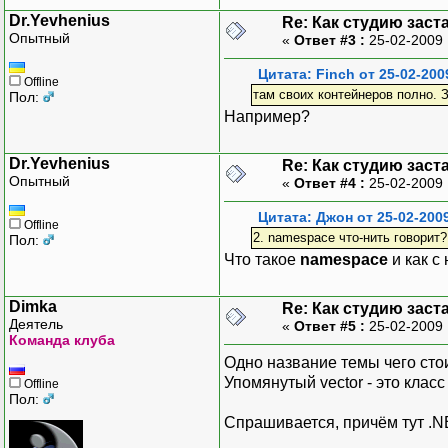
Dr.Yevhenius
Re: Как студию заст
Опытный
«
Ответ #3 :
25-02-2009 
Цитата: Finch от 25-02-200
Offline
там своих контейнеров полно. 
Пол:
Например?
Dr.Yevhenius
Re: Как студию заст
Опытный
«
Ответ #4 :
25-02-2009 
Цитата: Джон от 25-02-200
Offline
2. namespace что-нить говорит?
Пол:
Что такое
namespace
и как с
Dimka
Re: Как студию заст
Деятель
«
Ответ #5 :
25-02-2009 
Команда клуба
Одно название темы чего стои
Упомянутый vector - это клас
Offline
Пол:
Спрашивается, причём тут .