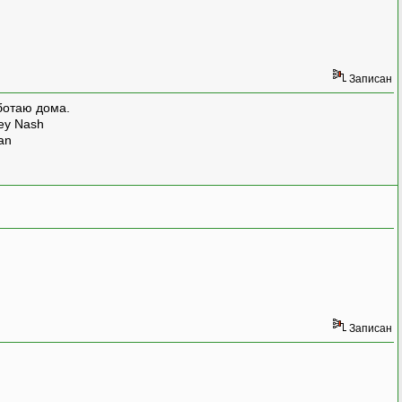
Записан
ботаю дома.
rey Nash
man
Записан