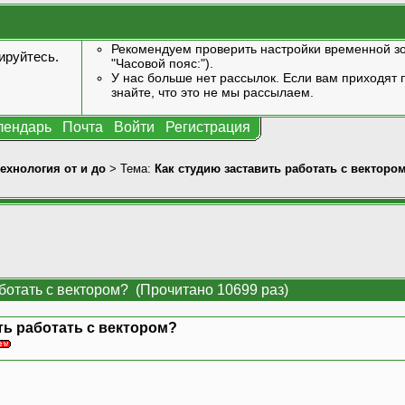
Рекомендуем проверить настройки временной зо
ируйтесь
.
"Часовой пояс:").
У нас больше нет рассылок. Если вам приходят п
знайте, что это не мы рассылаем.
лендарь
Почта
Войти
Регистрация
технология от и до
> Тема:
Как студию заставить работать с векторо
аботать с вектором? (Прочитано 10699 раз)
ть работать с вектором?