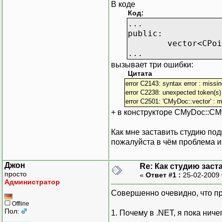
В коде
Код:
...
public:
vector<CPoi
...
вызывает три ошибки:
Цитата
error C2143: syntax error : missing 
error C2238: unexpected token(s) 
error C2501: 'CMyDoc::vector' : m
+ в конструкторе CMyDoc::CMy
Как мне заставить студию по
пожалуйста в чём проблема и 
Джон
Re: Как студию заст
просто
«
Ответ #1 :
25-02-2009 
Администратор
Совершенно очевидно, что п
Offline
Пол:
1. Почему в .NET, я пока нич