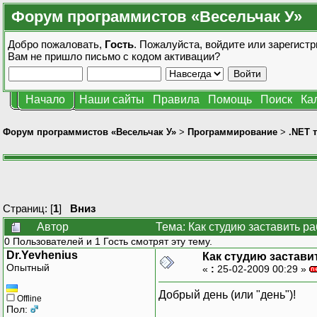
Форум программистов «Весельчак У»
Добро пожаловать,
Гость
. Пожалуйста,
войдите
или
зарегистр
Вам не пришло
письмо с кодом активации?
Начало
Наши сайты
Правила
Помощь
Поиск
Ка
Форум программистов «Весельчак У»
>
Программирование
>
.NET 
Страниц: [
1
]
Вниз
Автор
Тема: Как студию заставить р
0 Пользователей и 1 Гость смотрят эту тему.
Dr.Yevhenius
Как студию застави
Опытный
«
:
25-02-2009 00:29 »
Добрый день (или "день")!
Offline
Пол: