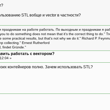
т?
ользованию STL вобще и vector в частности?
и праздникам на работе работать. По выходным и праздникам я ра
ou to do something does not mean that it’s the correct thing to do." T
ive some practical results, but that's not why we do it." Richard P. Feyn
amp collecting." Ernest Rutherford
l, findet Gründe."
авить работать с вектором?
12:04 »
 своих контейнеров полно. Зачем использовать STL?