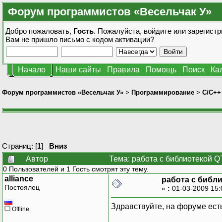
Форум программистов «Весельчак У»
Добро пожаловать,
Гость
. Пожалуйста,
войдите
или
зарегистр
Вам не пришло
письмо с кодом активации?
Начало
Наши сайты
Правила
Помощь
Поиск
Ка
Форум программистов «Весельчак У»
>
Программирование
>
C/C++
Страниц: [
1
]
Вниз
Автор
Тема: работа с библиотекой Q
0 Пользователей и 1 Гость смотрят эту тему.
alliance
работа с библ
Постоялец
«
:
01-03-2009 15:
Здравствуйте, на форуме ест
Offline