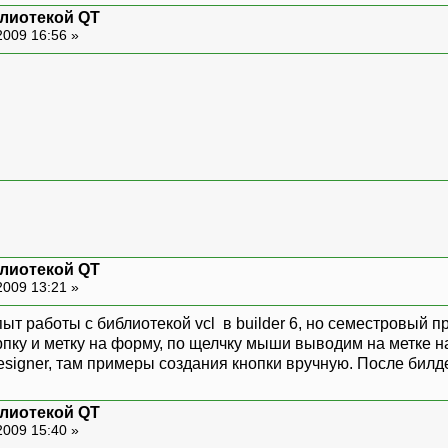
блиотекой QT
2009 16:56 »
блиотекой QT
2009 13:21 »
т работы с библиотекой vcl в builder 6, но семестровый пр
рпку и метку на форму, по щелчку мыши выводим на метке н
 designer, там примеры создания кнопки вручную. После бил
блиотекой QT
2009 15:40 »