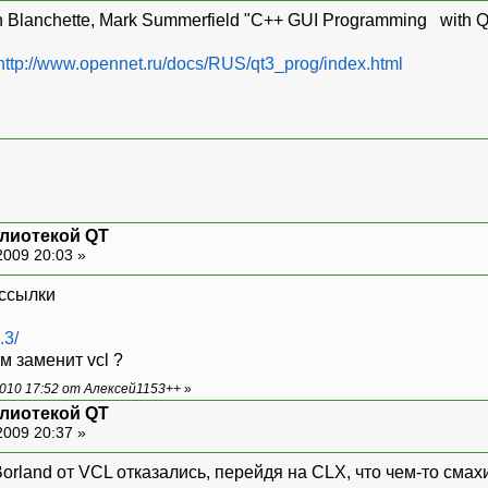
in Blanchette, Mark Summerfield "C++ GUI Programming with
http://www.opennet.ru/docs/RUS/qt3_prog/index.html
блиотекой QT
2009 20:03 »
ссылки
.3/
м заменит vcl ?
010 17:52 от Алексей1153++
»
блиотекой QT
2009 20:37 »
Borland от VCL отказались, перейдя на CLX, что чем-то сма