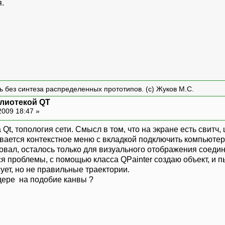
я.
ть без синтеза распределенных прототипов. (с) Жуков М.С.
блиотекой QT
2009 18:47 »
Qt, топология сети. Смысл в том, что на экране есть свитч,
ывается контекстное меню с вкладкой подключить компьютер
изовал, осталось только для визуального отображения соед
я проблемы, с помощью класса QPainter создаю объект, и п
сует, но не правильные траектории.
лдере на подобие канвы ?