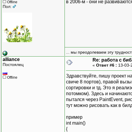
в 2006-м - они не развиваютс
Offline
Пол:
... мы преодолеваем эту труднос
alliance
Re: работа с би
Постоялец
«
Ответ #6 :
13-03-
Здравствуйте, пишу проект на 
Offline
свиче 8 портов), правой выз
сортировки и тд. Это я реал
потомком). Здесь и начинаютс
пытался через PaintEvent, ри
тут можно рисовать как в би
пример
int main()
{