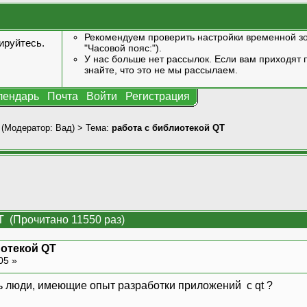
Рекомендуем проверить настройки временной зо
ируйтесь
.
"Часовой пояс:").
У нас больше нет рассылок. Если вам приходят п
знайте, что это не мы рассылаем.
лендарь
Почта
Войти
Регистрация
(Модератор:
Вад
) > Тема:
работа с библиотекой QT
T (Прочитано 11550 раз)
иотекой QT
05 »
ь люди, имеющие опыт разработки приложений с qt ?