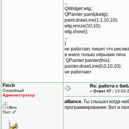
...
QWidget wtg;
QPainter paint(&wtg);
paint.drawLine(1,1,10,10);
wtg.resize(10,10);
wtg.show();
...
}
не работает, пишет что рисов
в книге только обрывки типа
QPainter painter(this);
painter.drawLine(0,0,10,10);
не работают
Finch
Re: работа с би
Спокойный
«
Ответ #7 :
13-03-2
Администратор
alliance
, Ты слышал когда ни
программирования. Вот и пол
Offline
Пол: