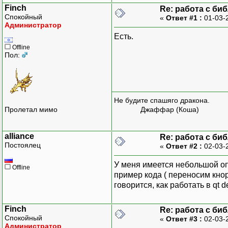
Finch
Re: работа с би
Спокойный
«
Ответ #1 :
01-03-
Администратор
Есть.
Offline
Пол:
Не будите спашяго дракона.
Пролетал мимо
Джаффар (Коша)
alliance
Re: работа с би
Постоялец
«
Ответ #2 :
02-03-
У меня имеется небольшой опы
Offline
пример кода ( переносим кно
говорится, как работать в qt
Finch
Re: работа с би
Спокойный
«
Ответ #3 :
02-03-
Администратор