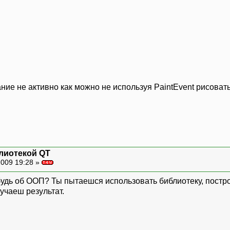
ание не активно как можно не используя PaintEvent рисоват
блиотекой QT
009 19:28 »
будь об ООП? Ты пытаешся использовать библиотеку, постр
учаеш результат.