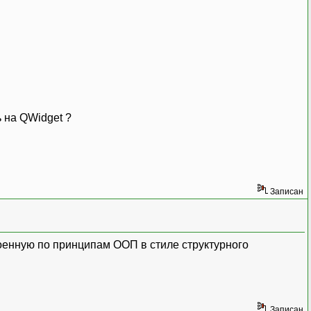
ь на QWidget ?
Записан
оенную по принципам ООП в стиле структурного
Записан