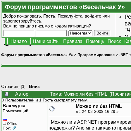
Форум программистов «Весельчак У»
Добро пожаловать,
Гость
. Пожалуйста,
войдите
или
Ре
зарегистрируйтесь
.
ва
Вам не пришло
письмо с кодом активации?
"Ч
У 
Начало
Наши сайты
Правила
Помощь
Поиск
Ка
от
зн
Форум программистов «Весельчак У»
>
Программирование
>
.NET 
Страниц: [
1
]
Вниз
Автор
Тема: Можно ли без HTML (Прочитан
0 Пользователей и 1 Гость смотрят эту тему.
Вахмурка
Можно ли без HTML
Помогающий
«
:
24-03-2009 16:29 »
Можно ли в ASP.NET программироват
Offline
поддержки? Ано мне так как-то прив
Пол: