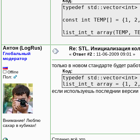
Код:
typedef std::vector<int>
const int TEMP[] = {1, 2
list_int_t array(TEMP, T
Антон (LogRus)
Re: STL. Инициализация ко
Глобальный
«
Ответ #2 :
11-06-2009 09:01 »
модератор
только в новом стандарте будет работ
Код:
Offline
Пол:
typedef std::vector<int>
list_int_t array = {1, 2
если используешь последнии версии
Внимание! Люблю
сахар в кубиках!
Странно всё это....