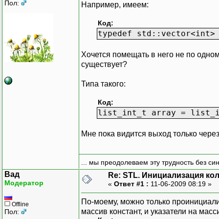
Пол:
Например, имеем:
Код:
typedef std::vector<int>
Хочется помещать в него не по одном
существует?
Типа такого:
Код:
list_int_t array = list_
Мне пока видится выход только через 
... мы преодолеваем эту трудность без си
Вад
Re: STL. Инициализация ко
Модератор
«
Ответ #1 :
11-06-2009 08:19 »
По-моему, можно только проинициализ
Offline
массив констант, и указатели на масс
Пол: