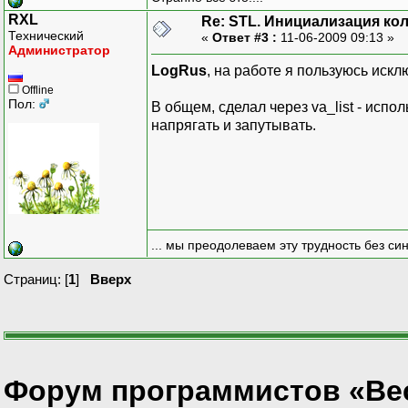
RXL
Re: STL. Инициализация ко
Технический
«
Ответ #3 :
11-06-2009 09:13 »
Администратор
LogRus
, на работе я пользуюсь ис
Offline
Пол:
В общем, сделал через va_list - исп
напрягать и запутывать.
... мы преодолеваем эту трудность без си
Страниц: [
1
]
Вверх
Форум программистов «Ве