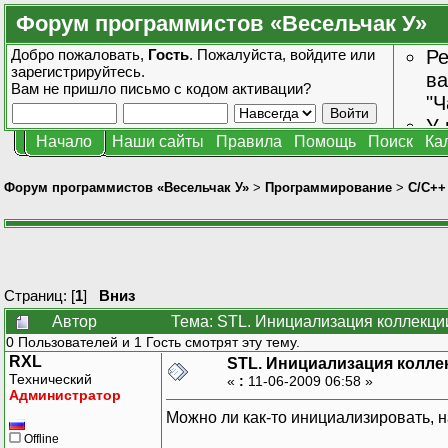
Форум программистов «Весельчак У»
Добро пожаловать,
Гость
. Пожалуйста,
войдите
или
Ре
зарегистрируйтесь
.
ва
Вам не пришло
письмо с кодом активации?
"Ч
У 
Начало
Наши сайты
Правила
Помощь
Поиск
Ка
от
зн
Форум программистов «Весельчак У»
>
Программирование
>
C/C++
Страниц: [
1
]
Вниз
Автор
Тема: STL. Инициализация коллекции
0 Пользователей и 1 Гость смотрят эту тему.
RXL
STL. Инициализация колле
Технический
«
:
11-06-2009 06:58 »
Администратор
Можно ли как-то инициализировать, 
Offline