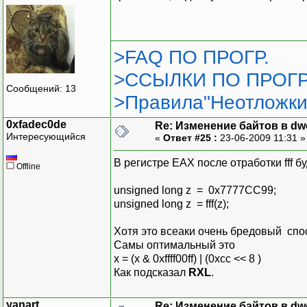
>FAQ ПО ПРОГР.
>ССЫЛКИ ПО ПРОГР
Сообщений: 13
>Правила"Неотложки
0xfadec0de
Re: Изменение байтов в dwo
Интересующийся
«
Ответ #25 :
23-06-2009 11:31 
В регистре EAX после отработки fff
Offline
unsigned long z = 0x7777СС99;
unsigned long z = fff(z);
Хотя это всеаки очень бредовый спо
Самы оптимальный это
x = (x & 0xffff00ff) | (0xcc << 8 )
Как подсказал
RXL
.
yanart
Re: Изменение байтов в dwo