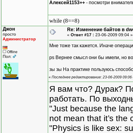
Алексей1153++
- посмотри вниматель
while (8==8)
Джон
Re: Изменение байтов в dwo
просто
«
Ответ #17 :
23-06-2009 09:04 
Администратор
Мне тоже так кажется. Иначе операц
Offline
Пол:
ps Вернее смысл они бы имели, но в
зы зы На практике пользуюсь спосо
«
Последнее редактирование: 23-06-2009 09:06
Я вам что? Дурак? П
работать. По выходн
"Just because the lan
not mean that it’s the 
"Physics is like sex: s