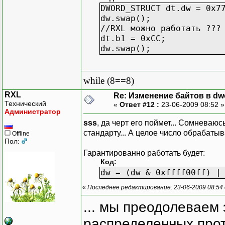
};
DWORD_STRUCT dt.dw = 0x7
swap()
dw.swap();
{
//RXL можно работать ???
DWORD_STRUCT t;
dt.b1 = 0xCC;
t.dw = 1;
dw.swap();
if ( t.bit0 != 1)
{
b3 ^= b0;
while (8==8)
b0 ^= b3;
RXL
b1 ^= b2;
Re: Изменение байтов в dwo
Технический
«
Ответ #12 :
23-06-2009 08:52 
b2 ^= b1;
Администратор
b1 ^= b2;
sss
, да черт его поймет... Сомневаюс
}
стандарту... А целое число обрабаты
Offline
};
Пол:
};
Гарантированно работать будет:
Код:
dw = (dw & 0xffff00ff) |
«
Последнее редактирование: 23-06-2009 08:54
... мы преодолеваем 
распределенных прот