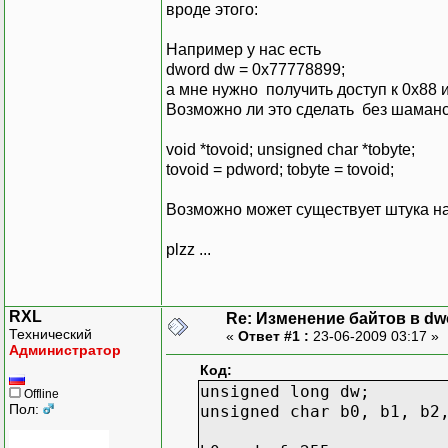
вроде этого:
Например у нас есть
dword dw = 0x77778899;
а мне нужно получить доступ к 0x88 
Возможно ли это сделать без шаман
void *tovoid; unsigned char *tobyte;
tovoid = pdword; tobyte = tovoid;
Возможно может существует штука напо
plzz ...
RXL
Re: Изменение байтов в dwo
Технический
«
Ответ #1 :
23-06-2009 03:17 »
Администратор
Код:
unsigned long dw;
Offline
Пол:
unsigned char b0, b1, b2