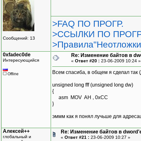
>FAQ ПО ПРОГР.
>ССЫЛКИ ПО ПРОГР
Сообщений: 13
>Правила"Неотложки
0xfadec0de
Re: Изменение байтов в dwo
Интересующийся
«
Ответ #20 :
23-06-2009 10:24 
Всем спасиба, в общем я сделал так 
Offline
unsigned long fff (unsigned long dw)
{
asm MOV AH , 0xCC
}
эммм как я понял лучьше для адресац
Алексей++
Re: Изменение байтов в dword'е
глобальный и
«
Ответ #21 :
23-06-2009 10:27 »