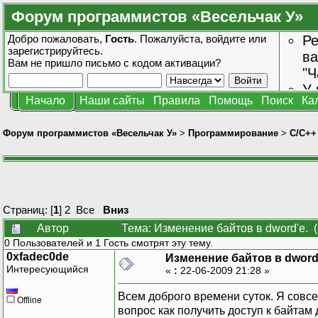
Форум программистов «Весельчак У»
Добро пожаловать,
Гость
. Пожалуйста,
войдите
или
Ре
зарегистрируйтесь
.
ва
Вам не пришло
письмо с кодом активации?
"Ч
У 
Начало
Наши сайты
Правила
Помощь
Поиск
Ка
от
зн
Форум программистов «Весельчак У»
>
Программирование
>
C/C++
Страниц: [
1
]
2
Все
Вниз
Автор
Тема: Изменение байтов в dword'е. 
0 Пользователей и 1 Гость смотрят эту тему.
0xfadec0de
Изменение байтов в dword
Интересующийся
«
:
22-06-2009 21:28 »
Всем доброго времени суток. Я совс
Offline
вопрос как получить доступ к байтам