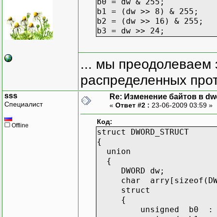
b0 = dw & 255;
b1 = (dw >> 8) & 255;
b2 = (dw >> 16) & 255;
b3 = dw >> 24;
... мы преодолеваем 
распределенных прот
sss
Re: Изменение байтов в dwo
Специалист
«
Ответ #2 :
23-06-2009 03:59 »
Код:
Offline
struct DWORD_STRUCT
{
union
{
DWORD dw;
char arry[sizeof(DWO
struct
{
unsigned b0 : 