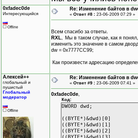
0xfadec0de
Re: Изменение байтов в dwo
Интересующийся
«
Ответ #8 :
23-06-2009 07:29 »
Offline
Всем спасибо за ответы.
RXL
, Мы в таком случае, как я понял
изменить это значение в самом дворд
dw = 0x7777СС99;
Как произвести адресацию определе
Алексей++
Re: Изменение байтов в dwo
глобальный и
«
Ответ #9 :
23-06-2009 07:41 »
пушистый
Глобальный
0xfadec0de
,
модератор
Код:
DWORD dwd;
Offline
((BYTE*)&dwd)[0]
((BYTE*)&dwd)[1]
((BYTE*)&dwd)[2]
((BYTE*)&dwd)[3]