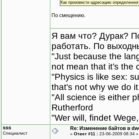
Как произвести адресацию определенног
По смещению.
Я вам что? Дурак? П
работать. По выходн
"Just because the lan
not mean that it’s the 
"Physics is like sex: s
that's not why we do i
"All science is either 
Rutherford
"Wer will, findet Wege,
sss
Re: Изменение байтов в dwo
Специалист
«
Ответ #11 :
23-06-2009 08:34 