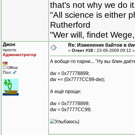
that's not why we do i
"All science is either 
Rutherford
"Wer will, findet Wege,
Джон
Re: Изменение байтов в dwo
просто
«
Ответ #18 :
23-06-2009 09:12 
Администратор
А вобще-то парни... "Ну вы блин даёте
Offline
Пол:
dw = 0x77778899;
dw += (0x7777СС99-dw);
А ещё проще:
dw = 0x77778899;
dw = 0x7777СС99;
)