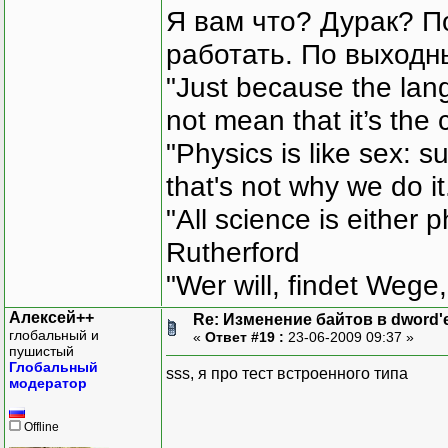
Я вам что? Дурак? П
работать. По выходн
"Just because the lan
not mean that it’s the 
"Physics is like sex: s
that's not why we do i
"All science is either 
Rutherford
"Wer will, findet Wege,
Алексей++
Re: Изменение байтов в dword'е
глобальный и
«
Ответ #19 :
23-06-2009 09:37 »
пушистый
Глобальный
sss, я про тест встроенного типа
модератор
Offline