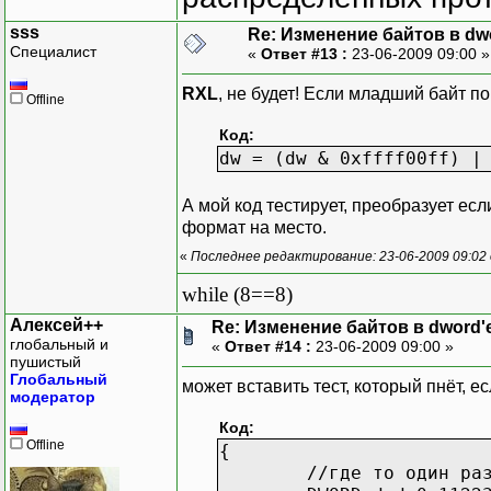
sss
Re: Изменение байтов в dwo
Специалист
«
Ответ #13 :
23-06-2009 09:00 
RXL
, не будет! Если младший байт п
Offline
Код:
dw = (dw & 0xffff00ff) |
А мой код тестирует, преобразует ес
формат на место.
«
Последнее редактирование: 23-06-2009 09:02 
while (8==8)
Алексей++
Re: Изменение байтов в dword'е
глобальный и
«
Ответ #14 :
23-06-2009 09:00 »
пушистый
Глобальный
может вставить тест, который пнёт, есл
модератор
Код:
Offline
{
//где то один ра