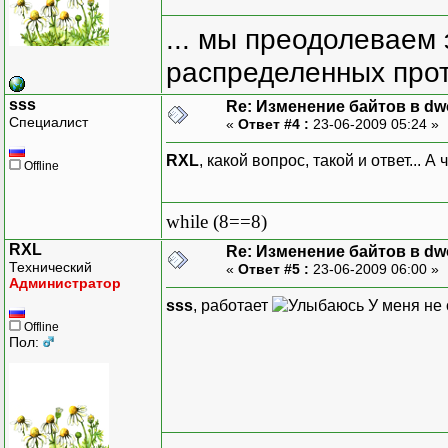
... мы преодолеваем 
распределенных прот
sss
Re: Изменение байтов в dwo
Специалист
«
Ответ #4 :
23-06-2009 05:24 »
RXL
, какой вопрос, такой и ответ... А
Offline
while (8==8)
RXL
Re: Изменение байтов в dwo
Технический
«
Ответ #5 :
23-06-2009 06:00 »
Администратор
sss
, работает
У меня не 
Offline
Пол: