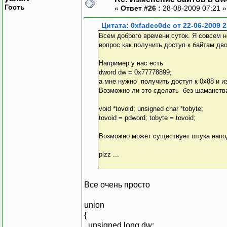
Гость
«
Ответ #26 :
28-08-2009 07:21 
Цитата: 0xfadec0de от 22-06-2009 2
Всем доброго времени суток. Я совсем 
вопрос как получить доступ к байтам дво
Например у нас есть
dword dw = 0x77778899;
а мне нужно получить доступ к 0x88 и и
Возможно ли это сделать без шаманств
void *tovoid; unsigned char *tobyte;
tovoid = pdword; tobyte = tovoid;
Возможно может существует штука наподо
plzz ...
Все очень просто
union
{
unsigned long dw;