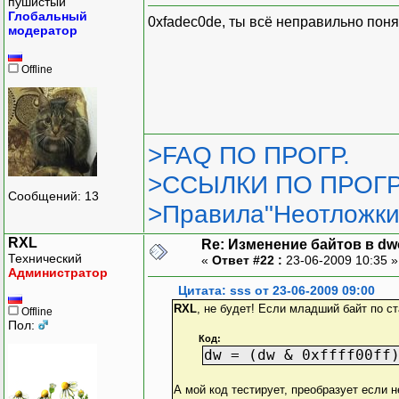
пушистый
Глобальный
0xfadec0de, ты всё неправильно понял,
модератор
Offline
>FAQ ПО ПРОГР.
>ССЫЛКИ ПО ПРОГР
Сообщений: 13
>Правила"Неотложки
RXL
Re: Изменение байтов в dwo
Технический
«
Ответ #22 :
23-06-2009 10:35 
Администратор
Цитата: sss от 23-06-2009 09:00
RXL
, не будет! Если младший байт по с
Offline
Пол:
Код:
dw = (dw & 0xffff00ff
А мой код тестирует, преобразует если 