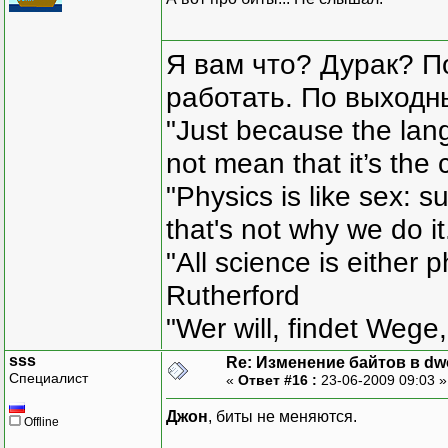
Я вам что? Дурак? П
работать. По выходн
"Just because the lan
not mean that it’s the 
"Physics is like sex: s
that's not why we do i
"All science is either 
Rutherford
"Wer will, findet Wege,
sss
Re: Изменение байтов в dwo
Специалист
«
Ответ #16 :
23-06-2009 09:03 
Джон
, биты не меняются.
Offline