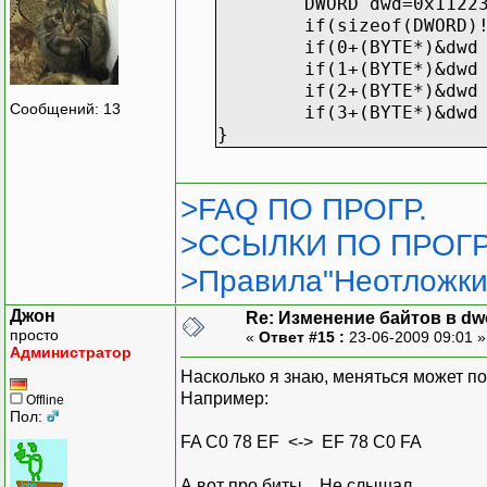
DWORD dwd=0x1122
if(sizeof(DWORD)
if(0+(BYTE*)&dwd
if(1+(BYTE*)&dwd
if(2+(BYTE*)&dwd
Сообщений: 13
if(3+(BYTE*)&dwd
}
>FAQ ПО ПРОГР.
>ССЫЛКИ ПО ПРОГР
>Правила"Неотложки
Джон
Re: Изменение байтов в dwo
просто
«
Ответ #15 :
23-06-2009 09:01 
Администратор
Насколько я знаю, меняться может по
Например:
Offline
Пол:
FA C0 78 EF <-> EF 78 C0 FA
А вот про биты... Не слышал.