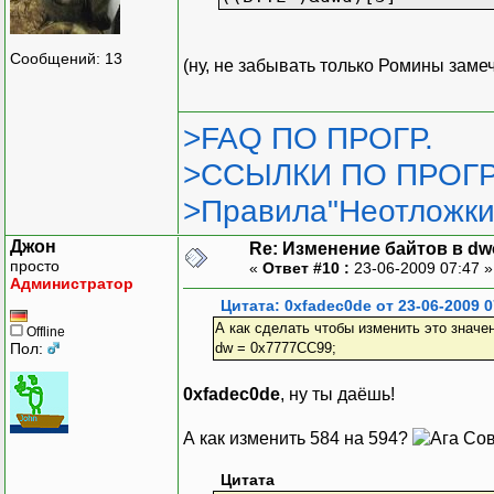
Сообщений: 13
(ну, не забывать только Ромины зам
>FAQ ПО ПРОГР.
>ССЫЛКИ ПО ПРОГР
>Правила"Неотложки
Джон
Re: Изменение байтов в dwo
просто
«
Ответ #10 :
23-06-2009 07:47 
Администратор
Цитата: 0xfadec0de от 23-06-2009 0
А как сделать чтобы изменить это значе
Offline
Пол:
dw = 0x7777СС99;
0xfadec0de
, ну ты даёшь!
А как изменить 584 на 594?
Сов
Цитата