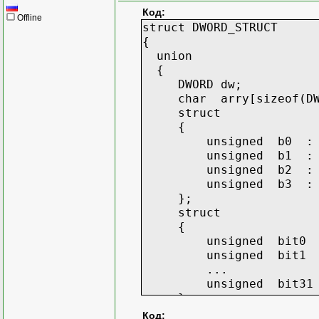
Код:
Offline
struct DWORD_STRUCT
{
union
{
DWORD dw;
char arry[sizeof(DWO
struct
{
unsigned b0 : 
unsigned b1 : 
unsigned b2 : 
unsigned b3 : 
};
struct
{
unsigned bit0 :
unsigned bit1 :
...
unsigned bit31 
};
Код: