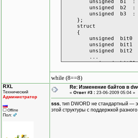
unsigned b1 : 
unsigned b2 : 
unsigned b3 : 
};
struct
{
unsigned bit0 :
unsigned bit1 :
unsigned bit2 :
...
unsigned bit31 :
};
while (8==8)
};
RXL
Re: Изменение байтов в dwo
};
Технический
«
Ответ #3 :
23-06-2009 05:04 »
Администратор
sss
, тип DWORD не стандартный — эт
этой структуры с поддержкой разного
Offline
Пол: