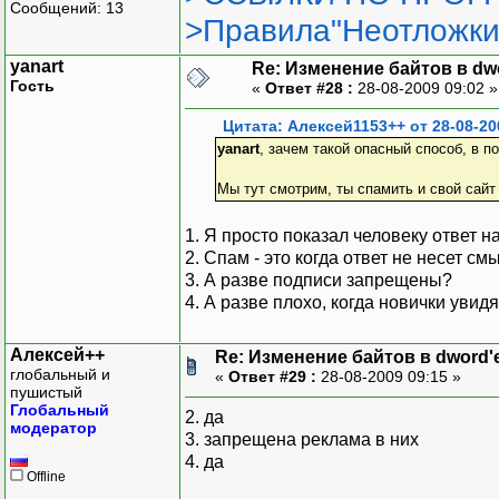
Сообщений: 13
>Правила"Неотложки
yanart
Re: Изменение байтов в dwo
Гость
«
Ответ #28 :
28-08-2009 09:02 
Цитата: Алексей1153++ от 28-08-20
yanart
, зачем такой опасный способ, в п
Мы тут смотрим, ты спамить и свой сайт
1. Я просто показал человеку ответ на
2. Спам - это когда ответ не несет см
3. А разве подписи запрещены?
4. А разве плохо, когда новички ув
Алексей++
Re: Изменение байтов в dword'е
глобальный и
«
Ответ #29 :
28-08-2009 09:15 »
пушистый
Глобальный
2. да
модератор
3. запрещена реклама в них
4. да
Offline