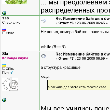
... мы преодолеваем 
распределенных прот
sss
Re: Изменение байтов в dwo
Специалист
«
Ответ #6 :
23-06-2009 06:45 »
Не понял, номера байтов правильны 
Offline
while (8==8)
Sla
Re: Изменение байтов в dwo
Команда клуба
«
Ответ #7 :
23-06-2009 06:59 »
а структура красивше
Offline
Пол:
Offtopic:
в паскале для этого есть record с case
Мы все учились понем