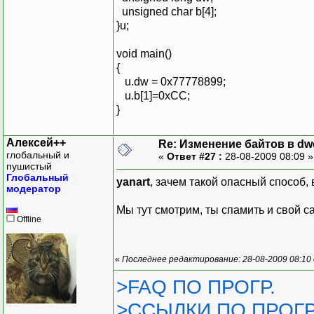
unsigned char b[4];
}u;
void main()
{
u.dw = 0x77778899;
u.b[1]=0xCC;
}
Алексей++
Re: Изменение байтов в dwo
глобальный и
«
Ответ #27 :
28-08-2009 08:09 
пушистый
Глобальный
yanart
, зачем такой опасный способ, 
модератор
Мы тут смотрим, ты спамить и свой с
Offline
«
Последнее редактирование: 28-08-2009 08:10
>FAQ ПО ПРОГР.
>ССЫЛКИ ПО ПРОГР