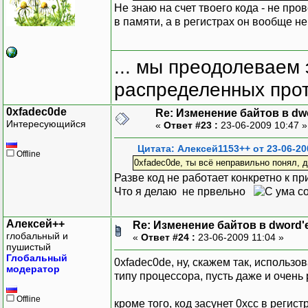
Не знаю на счет твоего кода - не пр
в памяти, а в регистрах он вообще н
... мы преодолеваем 
распределенных прот
0xfadec0de
Re: Изменение байтов в dwo
Интересующийся
«
Ответ #23 :
23-06-2009 10:47 
Цитата: Алексей1153++ от 23-06-20
Offline
0xfadec0de, ты всё неправильно понял, да
Разве код не работает конкретно к п
Что я делаю не првельно
Алексей++
Re: Изменение байтов в dword'е
глобальный и
«
Ответ #24 :
23-06-2009 11:04 »
пушистый
Глобальный
0xfadec0de, ну, скажем так, использо
модератор
типу процессора, пусть даже и очень
Offline
кроме того, код засунет 0xcc в регис