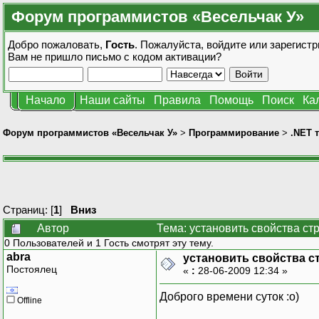
Форум программистов «Весельчак У»
Добро пожаловать,
Гость
. Пожалуйста,
войдите
или
зарегистр
Вам не пришло
письмо с кодом активации?
Начало
Наши сайты
Правила
Помощь
Поиск
Ка
Форум программистов «Весельчак У»
>
Программирование
>
.NET 
Страниц: [
1
]
Вниз
Автор
Тема: установить свойства с
0 Пользователей и 1 Гость смотрят эту тему.
abra
установить свойства с
Постоялец
«
:
28-06-2009 12:34 »
Доброго времени суток :о)
Offline