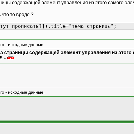
аницы содержащей элемент управления из этого самого эл
 что то вроде ?
тут прописать?]).title="тема страницы";
ого - исходные данные.
ва страницы содержащей элемент управления из этого 
45 »
о
ого - исходные данные.