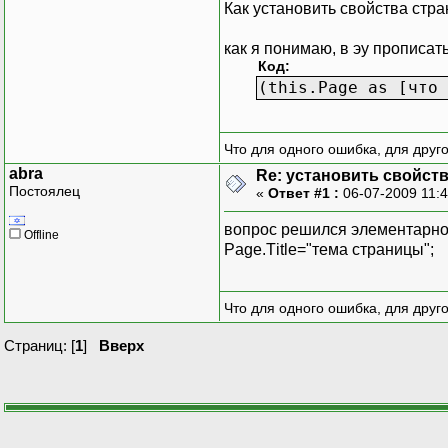
Как установить свойства стр
как я понимаю, в эу прописать
Код:
(this.Page as [что 
Что для одного ошибка, для друг
abra
Re: установить свойст
Постоялец
«
Ответ #1 :
06-07-2009 11:
вопрос решился элементарн
Offline
Page.Тitle="тема страницы";
Что для одного ошибка, для друг
Страниц: [
1
]
Вверх