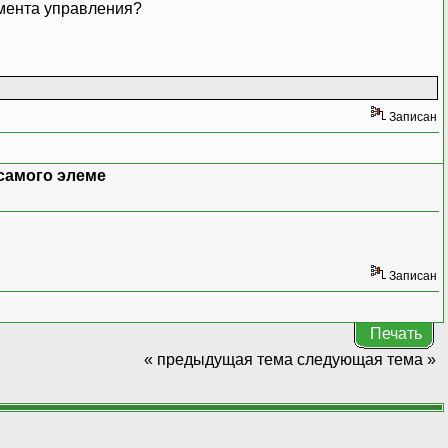
емента управления?
Записан
самого элеме
Записан
Печать
« предыдущая тема
следующая тема »