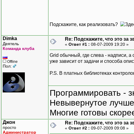
Подскажите, как реализовать?
Dimka
Re: Подскажите, что это за з
Деятель
«
Ответ #1 :
08-07-2009 19:20 »
Команда клуба
Grid обычный, где слева - надписи, а
уже зависит от задачи и способа опи
Offline
Пол:
P.S. В платных библиотеках контрол
Программировать - з
Невывернутое лучше,
Многие готовы скорее
Джон
Re: Подскажите, что это за з
просто
«
Ответ #2 :
09-07-2009 09:08 »
Администратор