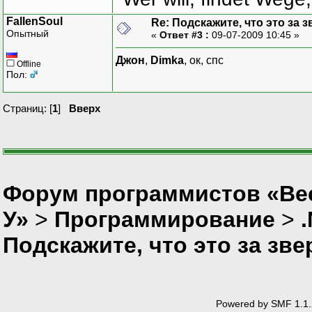
FallenSoul
Re: Подскажите, что это за з
Опытный
«
Ответ #3 :
09-07-2009 10:45 »
Джон
,
Dimka
, ок, спс
Offline
Пол:
Страниц: [
1
]
Вверх
Форум программистов «Ве
У»
>
Программирование
>
Подскажите, что это за зве
Powered by SMF 1.1.