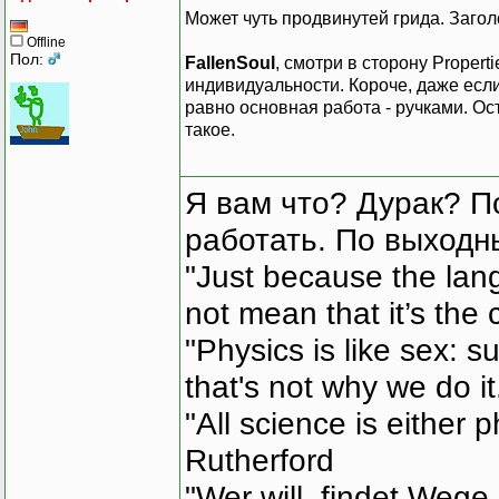
Может чуть продвинутей грида. Загол
Offline
Пол:
FallenSoul
, смотри в сторону Propert
индивидуальности. Короче, даже если 
равно основная работа - ручками. Ос
такое.
Я вам что? Дурак? П
работать. По выходн
"Just because the lan
not mean that it’s the 
"Physics is like sex: s
that's not why we do i
"All science is either 
Rutherford
"Wer will, findet Wege,