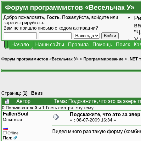
Форум программистов «Весельчак У»
Добро пожаловать,
Гость
. Пожалуйста,
войдите
или
Ре
зарегистрируйтесь
.
ва
Вам не пришло
письмо с кодом активации?
"Ч
У 
Начало
Наши сайты
Правила
Помощь
Поиск
Ка
от
зн
Форум программистов «Весельчак У»
>
Программирование
>
.NET 
Страниц: [
1
]
Вниз
Автор
Тема: Подскажите, что это за зверь 
0 Пользователей и 1 Гость смотрят эту тему.
FallenSoul
Подскажите, что это за звер
Опытный
«
:
08-07-2009 16:34 »
Видел много раз такую форму (комби
Offline
Пол: