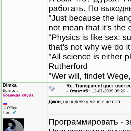
работать. По выходн
"Just because the lan
not mean that it’s the 
"Physics is like sex: s
that's not why we do i
"All science is either 
Rutherford
"Wer will, findet Wege,
Dimka
Re: Transparent цвет user co
Деятель
«
Ответ #5 :
12-07-2009 09:26 »
Команда клуба
Джон
, ну неделя у меня ещё есть.
Offline
Пол:
Программировать - з