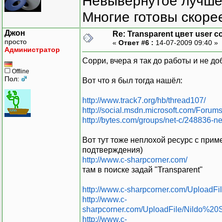
Невывернутое лучше,
Многие готовы скорее
Джон
Re: Transparent цвет user co
просто
«
Ответ #6 :
14-07-2009 09:40 »
Администратор
Сорри, вчера я так до работы и не д
Offline
Пол:
Вот что я был тогда нашёл:
http://www.track7.org/hb/thread107/
http://social.msdn.microsoft.com/For
http://bytes.com/groups/net-c/248836-n
Вот тут тоже неплохой ресурс с прим
подтверждения)
http://www.c-sharpcorner.com/
там в поиске задай "Transparent"
http://www.c-sharpcorner.com/Uploa
http://www.c-
sharpcorner.com/UploadFile/Nildo%2
http://www.c-