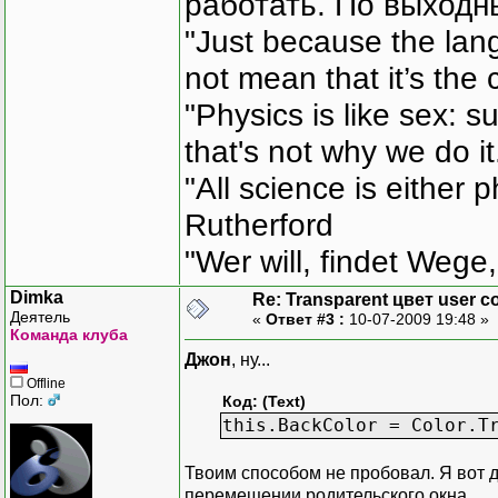
работать. По выходн
"Just because the lan
not mean that it’s the 
"Physics is like sex: s
that's not why we do i
"All science is either 
Rutherford
"Wer will, findet Wege,
Dimka
Re: Transparent цвет user co
Деятель
«
Ответ #3 :
10-07-2009 19:48 »
Команда клуба
Джон
, ну...
Offline
Пол:
Код: (Text)
this.BackColor = Color.T
Твоим способом не пробовал. Я вот 
перемещении родительского окна.