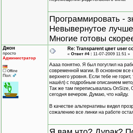
Программировать - з
Невывернутое лучше,
Многие готовы скорее
Джон
Re: Transparent цвет user co
просто
«
Ответ #4 :
11-07-2009 11:51 »
Администратор
Аааа понятно. Я был погуглил на раб
современной магии. В основном все с
Offline
Пол:
верхнего уровня. Если тебе не горит,
нашёл) с подробным описанием мето
Так же там переписывалась OnSize, On
сегодня вечером. Думаю, что найду.
В качестве альтернативы видел прозр
сожалению все линки на работе оста
Я вам что? Дурак? П