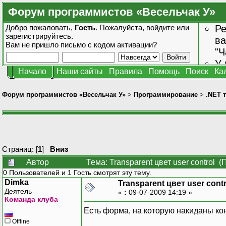
Форум программистов «Весельчак У»
Добро пожаловать,
Гость
. Пожалуйста,
войдите
или
Ре
зарегистрируйтесь
.
ва
Вам не пришло
письмо с кодом активации?
"Ч
У 
Начало
Наши сайты
Правила
Помощь
Поиск
Ка
от
зн
Форум программистов «Весельчак У»
>
Программирование
>
.NET 
Страниц: [
1
]
Вниз
Автор
Тема: Transparent цвет user control 
0 Пользователей и 1 Гость смотрят эту тему.
Dimka
Transparent цвет user contr
Деятель
«
:
09-07-2009 14:19 »
Команда клуба
Есть форма, на которую накиданы ко
Offline