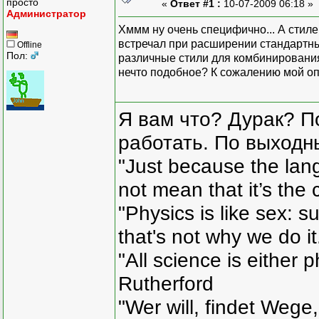
просто
«
Ответ #1 :
10-07-2009 06:18 »
Администратор
Хммм ну очень специфично... А стилей
встречал при расширении стандартны
Offline
Пол:
различные стили для комбинирования 
нечто подобное? К сожалению мой оп
Я вам что? Дурак? П
работать. По выходн
"Just because the lan
not mean that it’s the 
"Physics is like sex: s
that's not why we do i
"All science is either 
Rutherford
"Wer will, findet Wege,