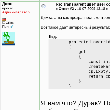
Джон
Re: Transparent цвет user co
просто
«
Ответ #2 :
10-07-2009 13:18 »
Администратор
Димка, а ты как прозрачность контро
Offline
Пол:
Вот такое даёт интересный результат
Код:
protected override C
{
get
{
const int WS_EX_T
CreateParams cp =
cp.ExStyle |= WS
return cp
}
}
Я вам что? Дурак? П