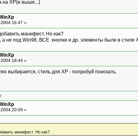
 на XP(и выше...)
 WinXp
-2004 16:47 »
добавить манифест. Но как?
P, а не под Win98, ВСЕ кнопки и др. элементы были в стиле 
 WinXp
-2004 18:44 »
илях выбирается, стиль для ХР - попробуй поискать.
!
 WinXp
-2004 20:09 »
обавить манифест. Но как?