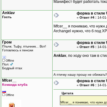
Манифест будет работать тока
Anklav
форма в стиле
Гость
«
Ответ #4 :
14-01
Mfcer__ я понимаю, что нужн 
Archangel нужно, что б под X
Гром
форма в стиле
Птычк. Тьфу, птычник... Вот!
«
Ответ #5 :
14-01
Готовлюсь к пенсии
Anklav
, по ходу оно там в ст
Offline
Пол:
Бодрый птах
А птичку нашу прошу не обижать!!
Mfcer__
форма в стиле
Команда клуба
«
Ответ #6 :
14-01
Цитата
Offline
Mfcer__ я понимаю, что нужн д