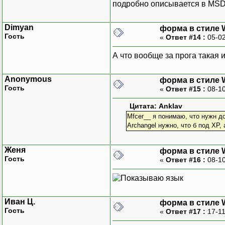
подробно описывается в MSDN 
Dimyan
форма в стиле 
Гость
«
Ответ #14 :
05-02
А что вообще за прога такая 
Anonymous
форма в стиле 
Гость
«
Ответ #15 :
08-10
Цитата: Anklav
Mfcer__ я понимаю, что нужн д
Archangel нужно, что б под XP,
Женя
форма в стиле 
Гость
«
Ответ #16 :
08-10
Иван Ц.
форма в стиле 
Гость
«
Ответ #17 :
17-11