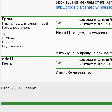
Урок 17. Применяем стили XP
http://progs.biz/csharp/win/les
Гром
форма в стиле 
Птычк. Тьфу, птычник... Вот!
«
Ответ #18 :
17-11
Готовлюсь к пенсии
Иван Ц.
, еще одна ссылка на 
Offline
Пол:
Бодрый птах
А птичку нашу прошу не обижать!!
gde11
форма в стиле 
Гость
«
Ответ #19 :
21-11
Спасибо за ссылку
Страниц: [
1
]
Вверх