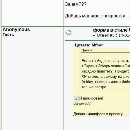
Зачем???
Добавь манифест к проекту ..
Anonymous
форма в стиле
Гость
«
Ответ #3 :
14-01
Цитата: Mfcer__
Цитата
Если ты будешь запускать 
>Экран->Оформление->Окна 
изрядно попотеть. Придетс
XP-стиле, а самому их рис
Anklav, поищи в инете биб
только завтра.
Зачем???
Добавь манифест к проекту ...