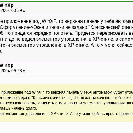
 WinXp
-2004 03:59 »
е приложение под WinXP, то верхняя панель у тебя автомат
формление->Окна и кнопки не задано "Классический стиль")
8, то придется изрядно попотеть. Придется перерисовать в
нигде не видел элементов управления в XP-стиле, а самому
отеки элементов управления в XP-стиле. А то у меня сейчас
а.
 WinXp
-2004 09:26 »
 приложение под WinXP, то верхняя панель у тебя автоматом будет отоб
опки не задано "Классический стиль"). Если же ты хочешь, чтобы окно 
ть верхнюю панель, изменить стили кнопок и элементов управления воо
маешь - очень долго.
ки элементов управления в XP-стиле. А то у меня сейчас просто времени