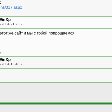
:
sons/017.aspx
WinXp
-2004 21:23 »
этот же сайт и мы с тобой попрощаемся...
!
WinXp
-2004 15:43 »