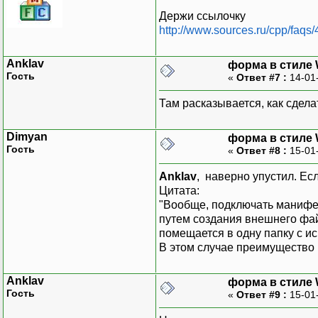
Держи ссылочку
http://www.sources.ru/cpp/faqs/
Anklav
форма в стиле
Гость
«
Ответ #7 :
14-01
Там расказывается, как сдела
Dimyan
форма в стиле
Гость
«
Ответ #8 :
15-01
Anklav
, наверно упустил. Ес
Цитата:
"Вообще, подключать манифе
путем создания внешнего файл
помещается в одну папку с и
В этом случае преимущество 
Anklav
форма в стиле
Гость
«
Ответ #9 :
15-01