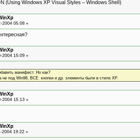
(Using Windows XP Visual Styles -- Windows Shell)
WinXp
-2004 05:08 »
интересная?
WinXp
-2004 15:09 »
обавить манифест. Но как?
 а не под Win98, ВСЕ кнопки и др. элементы были в стиле XP.
WinXp
-2004 15:13 »
WinXp
-2004 19:22 »