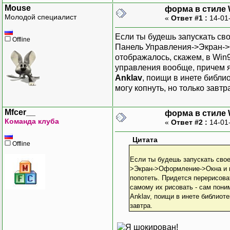
Mouse
форма в стиле
Молодой специалист
«
Ответ #1 :
14-01
Если ты будешь запускать сво
Offline
Панель Управления->Экран->О
отображалось, скажем, в Win9
управления вообще, причем я 
Anklav
, поищи в инете библи
могу копнуть, но только завтр
Mfcer__
форма в стиле
Команда клуба
«
Ответ #2 :
14-01
Цитата
Offline
Если ты будешь запускать свое
>Экран->Оформление->Окна и кн
попотеть. Придется перерисова
самому их рисовать - сам пони
Anklav, поищи в инете библиоте
завтра.