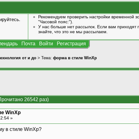
Рекомендуем проверить настройки временной зо
ируйтесь
.
"Часовой пояс:").
У нас больше нет рассылок. Если вам приходят п
знайте, что это не мы рассылаем.
лендарь
Почта
Войти
Регистрация
технология от и до
> Тема:
форма в стиле WinXp
Прочитано 26542 раз)
ле WinXp
22:54 »
му в стиле WinXp?