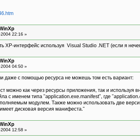
46.htm
 WinXp
-2004 22:16 »
ть XP-интерфейс используя Visual Studio .NET (если я нечег
 WinXp
-2004 04:50 »
ли даже с помощью ресурса не можешь том есть вариант:
ст можно как через ресурсы приложения, так и используя
а с именем типа "application.exe.manifest", где "applicati
сполняемым модулем. Также можно использовать две версии
имеет дисковая версия манифеста."
 WinXp
-2004 12:58 »