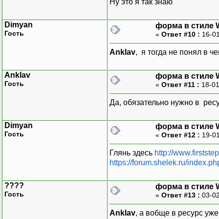
Ну это я так знаю
Dimyan
форма в стиле 
Гость
«
Ответ #10 :
16-01
Anklav
, я тогда не понял в 
Anklav
форма в стиле 
Гость
«
Ответ #11 :
18-01
Да, обязательно нужно в ресу
Dimyan
форма в стиле 
Гость
«
Ответ #12 :
19-01
Глянь здесь
http://www.firststep
https://forum.shelek.ru/index.ph
????
форма в стиле 
Гость
«
Ответ #13 :
03-02
Anklav
, а вобще в ресурс уж