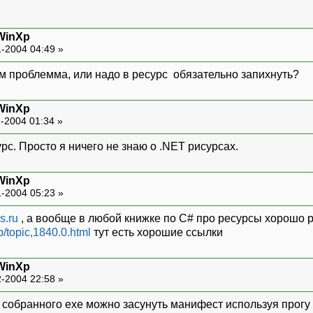
WinXp
-2004 04:49 »
чем проблемма, или надо в ресурс обязательно запихнуть?
WinXp
-2004 01:34 »
рс. Просто я ничего не знаю о .NET рисурсах.
WinXp
-2004 05:23 »
s.ru
, а вообще в любой книжке по C# про ресурсы хорошо р
p/topic,1840.0.html
тут есть хорошие ссылки
WinXp
-2004 22:58 »
е собранного exe можно засунуть манифест используя прогу