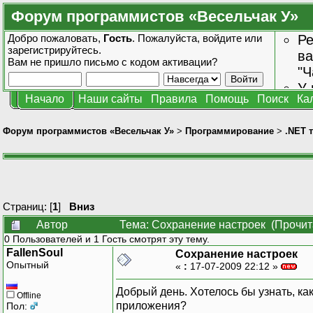
Форум программистов «Весельчак У»
Добро пожаловать,
Гость
. Пожалуйста,
войдите
или
Ре
зарегистрируйтесь
.
ва
Вам не пришло
письмо с кодом активации?
"Ч
У 
Начало
Наши сайты
Правила
Помощь
Поиск
Ка
от
зн
Форум программистов «Весельчак У»
>
Программирование
>
.NET 
Страниц: [
1
]
Вниз
Автор
Тема: Сохранение настроек (Прочит
0 Пользователей и 1 Гость смотрят эту тему.
FallenSoul
Сохранение настроек
Опытный
«
:
17-07-2009 22:12 »
Добрый день. Хотелось бы узнать, к
Offline
приложения?
Пол: