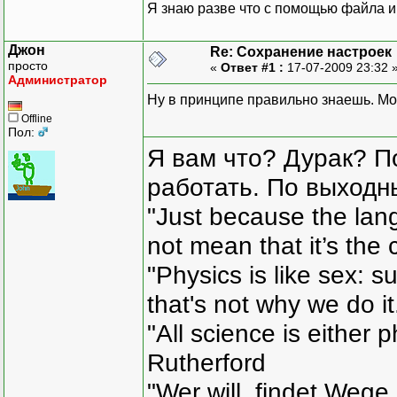
Я знаю разве что с помощью файла и
Джон
Re: Сохранение настроек
просто
«
Ответ #1 :
17-07-2009 23:32 
Администратор
Ну в принципе правильно знаешь. Мо
Offline
Пол:
Я вам что? Дурак? П
работать. По выходн
"Just because the lan
not mean that it’s the 
"Physics is like sex: s
that's not why we do i
"All science is either 
Rutherford
"Wer will, findet Wege,