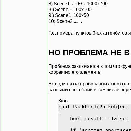
8) Scene1 JPEG 1000x700
8 ) Scene1 100x100
9 ) Scene1 100x50
10) Scene2 .......
Т.е. номера пунктов 3-ех аттрибутов 
НО ПРОБЛЕМА НЕ В 
Проблема заключается в том что фун
корректно его элементы!
Вот один из испробованных мною вар
разными способами в том числе перегр
Код:
bool PackPred(PackObject
{
bool result = false;
if (sortmem_apartscen