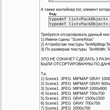
А также контейнер list, элемент кото
Код:
typedef list<PackO
typedef list<PackObject
Требуется отсортировать данный ко
1) Имени сцены "SceneAlias"
2) Аттрибутам текстуры TexMipMap;Te
3) По размерам текстуры TexWidth; T
ЭТО НЕ ОЗНАЧЕТ СДЕЛАТЬ 3 РАЗ
БЫЛИ ОТСОРТИРОВАННЫ ПО ДАН
Т.е.
1) Scene1 JPEG MIPMAP GRAY 1000
2) Scene1 JPEG MIPMAP GRAY 800x
3) Scene1 JPEG MIPMAP 1000x900
4) Scene1 JPEG MIPMAP 700x700
5) Scene1 JPEG GRAY 1500x1500
6) Scene1 JPEG GRAY 700x700
7) Scene1 JPEG 2000x700