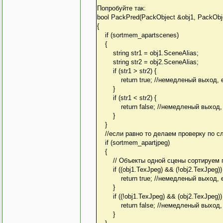
Попробуйте так:
bool PackPred(PackObject &obj1, PackObj
{
if (sortmem_apartscenes)
{
string str1 = obj1.SceneAlias;
string str2 = obj2.SceneAlias;
if (str1 > str2) {
return true; //немедленый выход, 
}
if (str1 < str2) {
return false; //немедленый выход, 
}
}
//если равно то делаем проверку по сл
if (sortmem_apartjpeg)
{
// Объекты одной сцены сортируем п
if ((obj1.TexJpeg) && (!obj2.TexJpeg))
return true; //немедленый выход, 
}
if ((!obj1.TexJpeg) && (obj2.TexJpeg))
return false; //немедленый выход, 
}