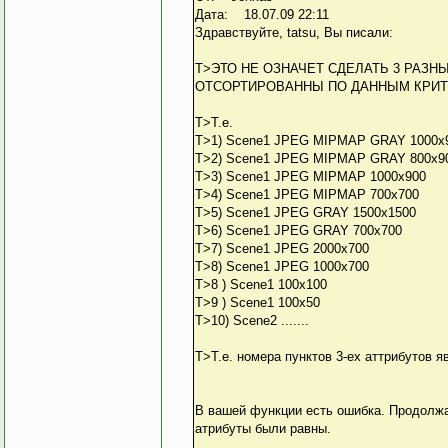
typedef vector<Some> Lis
Дата: 18.07.09 22:11
Здравствуйте, tatsu, Вы писали:
int main()
{
T>ЭТО НЕ ОЗНАЧЕТ СДЕЛАТЬ 3 РАЗН
ListSome listSome;
ОТСОРТИРОВАННЫ ПО ДАННЫМ КРИТ
for(int i=0; i<25; i++)
cout << "Before sort\n
T>Т.е.
T>1) Scene1 JPEG MIPMAP GRAY 1000x
for_each(listSome.begin
T>2) Scene1 JPEG MIPMAP GRAY 800x9
sort(listSome.begin(), 
T>3) Scene1 JPEG MIPMAP 1000x900
cout << "After sort \n
T>4) Scene1 JPEG MIPMAP 700x700
for_each(listSome.begin
T>5) Scene1 JPEG GRAY 1500x1500
return 0;
T>6) Scene1 JPEG GRAY 700x700
}
T>7) Scene1 JPEG 2000x700
T>8) Scene1 JPEG 1000x700
T>8 ) Scene1 100x100
T>9 ) Scene1 100x50
T>10) Scene2 .......
T>Т.е. номера пунктов 3-ех аттрибутов я
В вашей функции есть ошибка. Продолжа
атрибуты были равны.