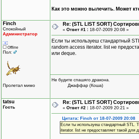
Как это можно вылечить. Может к
Finch
Re: (STL LIST SORT) Сортиров
Спокойный
«
Ответ #1 :
18-07-2009 20:08 »
Администратор
Если ты используеш стандартный STL. 
random access iterator. list не предо
Offline
Пол:
или deque.
Не будите спашяго дракона.
Пролетал мимо
Джаффар (Коша)
tatsu
Re: (STL LIST SORT) Сортиров
Гость
«
Ответ #2 :
18-07-2009 20:21 »
Цитата: Finch от 18-07-2009 20:08
Если ты используеш стандартный STL. То 
iterator. list не предоставляет такой дл