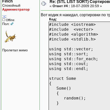
Finch
Re: (STL LIST SORT) Сортиров
Спокойный
«
Ответ #4 :
18-07-2009 20:59 »
Администратор
Вот кодик я накидал, сортировки по
Код:
Offline
Пол:
#include <iostream>
#include <vector>
#include <algorithm>
#include <stdlib.h>
using std::vector;
Пролетал мимо
using std::sort;
using std::for_each;
using std::cout;
using std::endl;
struct Some
{
Some()
{
random();
}