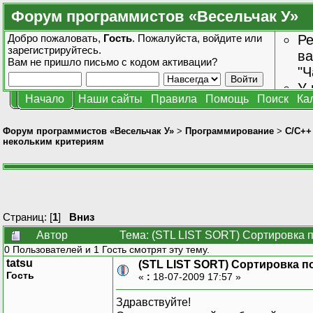
Форум программистов «Весельчак У»
Добро пожаловать,
Гость
. Пожалуйста,
войдите
или
Ре
зарегистрируйтесь
.
ва
Вам не пришло
письмо с кодом активации?
"Ч
У 
Начало
Наши сайты
Правила
Помощь
Поиск
Ка
от
зн
Форум программистов «Весельчак У»
>
Программирование
>
C/C++
некольким критериям
Страниц: [
1
]
Вниз
Автор
Тема: (STL LIST SORT) Сортировка 
0 Пользователей и 1 Гость смотрят эту тему.
tatsu
(STL LIST SORT) Сортировка п
Гость
«
:
18-07-2009 17:57 »
Здравствуйте!