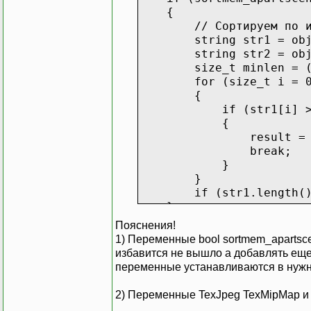
{
// Cортируем по имени
string str1 = obj1.
string str2 = obj2.
size_t minlen = (str1.
for (size_t i = 0; i
{
if (str1[i] > st
{
result = tr
break;
}
}
if (str1.length() > s
}
Пояснения!
// Объекты одной сцены 
1) Переменные bool sortmem_apartsce
if (sortmem_apartjpe
избавится не вышло а добавлять еще
{
переменные устанавливаются в нужн
if ((obj1.TexJpeg) &&
}
2) Переменные TexJpeg TexMipMap и 