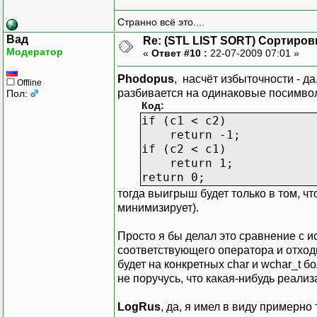
Странно всё это....
Вад
Re: (STL LIST SORT) Сортиров
Модератор
«
Ответ #10 :
22-07-2009 07:01 »
Phodopus
, насчёт избыточности - д
Offline
разбивается на одинаковые посимво
Пол:
Код:
if (c1 < c2)
return -1;
if (c2 < c1)
return 1;
return 0;
тогда выигрыш будет только в том, что
минимизирует).
Просто я бы делал это сравнение с и
соответствующего оператора и отходи
будет на конкретных char и wchar_t
не поручусь, что какая-нибудь реализ
LogRus
, да, я имел в виду примерно