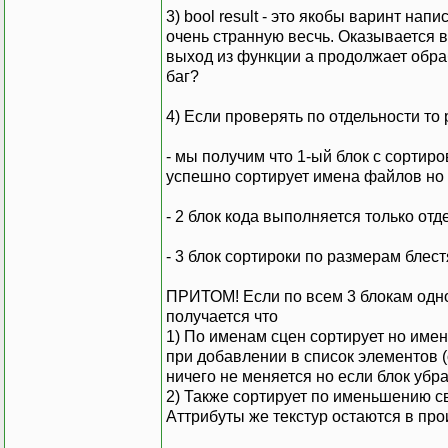
if ((obj1.TexMipMap) &&
3) bool result - это якобы варинт на
if ((obj1.TexGray) &&
очень странную весчь. Оказывается в
выход из функции а продолжает обра
// Возвращаем результа
баг?
int width1 = obj1.Te
int height1 = obj1.Te
4) Если проверять по отдельности то
int width2 = obj2.Te
int height2 = obj2.Te
- мы получим что 1-ый блок с сортиро
// Хотябы один размер 
успешно сортирует имена файлов но т
if ( ((width1 > width2
((height1 > width2) 
- 2 блок кода выполняется только отд
return result;
};
- 3 блок сортироки по размерам блес
ПРИТОМ! Если по всем 3 блокам одно
получается что
1) По именам сцен сортирует но имен
при добавлении в список элементов (
ничего не меняется но если блок убра
2) Также сортирует по именьшению св
Аттрибуты же текстур остаются в про