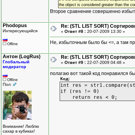
the object is considered greater than the co
Второе сравнение совершенно избыточ
Phodopus
Re: (STL LIST SORT) Сортиров
Интересующийся
«
Ответ #8 :
20-07-2009 13:30 »
Не, избыточным было бы <=, а там пр
Offline
Антон (LogRus)
Re: (STL LIST SORT) Сортиров
Глобальный
«
Ответ #9 :
22-07-2009 04:48 »
модератор
полагаю вот такой код понравился б
Код:
Offline
Пол:
int res = str1.compare(s
if (res != 0)
return res < 0;
Внимание! Люблю
сахар в кубиках!