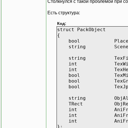
Столкнулся с такой проблемой при со
Есть структура:
Код:
struct PackObject
{
bool Placed; // 
string SceneAlia
string TexFil
int TexWidt
int TexHeig
bool TexMipM
bool TexGra
bool TexJpe
string ObjAlias;
TRect ObjRec
int AniFrameNumbe
int AniFram
int AniFramesP
};