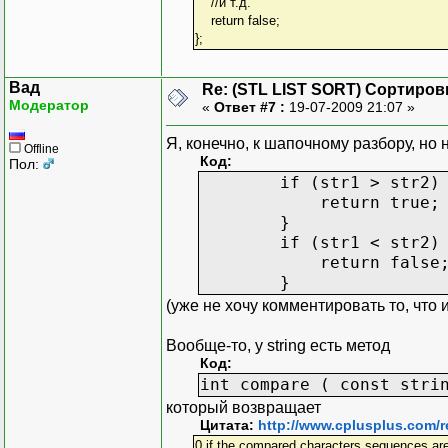
//и т.д.
return false;
};
Вад
Re: (STL LIST SORT) Сортиров
Модератор
«
Ответ #7 :
19-07-2009 21:07 »
Я, конечно, к шапочному разбору, но 
Offline
Код:
Пол:
if (str1 > str2) 
return true; //неме
}
if (str1 < str2) 
return false; //нем
}
(уже не хочу комментировать то, что
Вообще-то, у string есть метод
Код:
int compare ( const stri
который возвращает
Цитата:
http://www.cplusplus.com/re
0 if the compared characters sequences are e