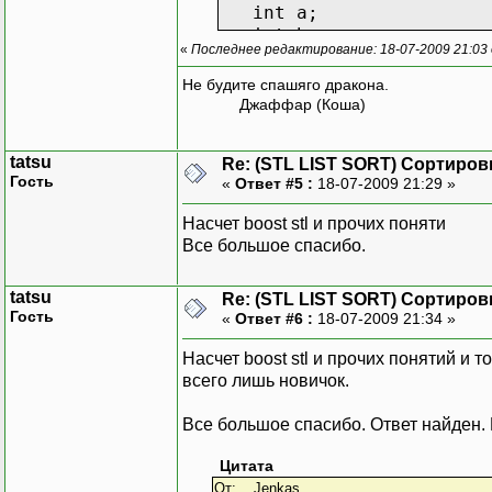
int a;
int b;
«
Последнее редактирование: 18-07-2009 21:03 
int c;
bool operator < (const 
Не будите спашяго дракона.
{
Джаффар (Коша)
if (a != val.a) retu
if (a != val.b) retu
tatsu
Re: (STL LIST SORT) Сортиров
if (a != val.c) retu
Гость
«
Ответ #5 :
18-07-2009 21:29 »
return true;
}
Насчет boost stl и прочих поняти
void random()
Все большое спасибо.
{
a=rand();
tatsu
b=rand();
Re: (STL LIST SORT) Сортиров
Гость
c=rand();
«
Ответ #6 :
18-07-2009 21:34 »
}
Насчет boost stl и прочих понятий и то
static void print(cons
всего лишь новичок.
{
cout << some.a << ", "
Все большое спасибо. Ответ найден. В
}
};
Цитата
От: Jenkas