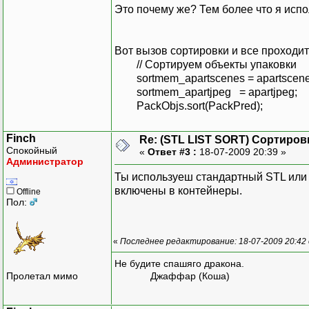
Это почему же? Тем более что я использу
Вот вызов сортировки и все проходит 
// Cортируем объекты упаковки
sortmem_apartscenes = apartscene
sortmem_apartjpeg = apartjpeg;
PackObjs.sort(PackPred);
Finch
Re: (STL LIST SORT) Сортиров
Спокойный
«
Ответ #3 :
18-07-2009 20:39 »
Администратор
Ты используеш стандартный STL или 
включены в контейнеры.
Offline
Пол:
«
Последнее редактирование: 18-07-2009 20:42 
Не будите спашяго дракона.
Пролетал мимо
Джаффар (Коша)