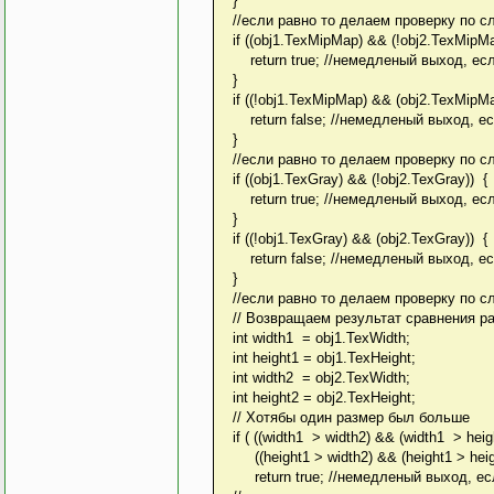
}
//если равно то делаем проверку по сл
if ((obj1.TexMipMap) && (!obj2.TexMipMa
return true; //немедленый выход, ес
}
if ((!obj1.TexMipMap) && (obj2.TexMipMa
return false; //немедленый выход, е
}
//если равно то делаем проверку по сл
if ((obj1.TexGray) && (!obj2.TexGray)) {
return true; //немедленый выход, ес
}
if ((!obj1.TexGray) && (obj2.TexGray)) {
return false; //немедленый выход, е
}
//если равно то делаем проверку по сл
// Возвращаем результат сравнения р
int width1 = obj1.TexWidth;
int height1 = obj1.TexHeight;
int width2 = obj2.TexWidth;
int height2 = obj2.TexHeight;
// Хотябы один размер был больше
if ( ((width1 > width2) && (width1 > height
((height1 > width2) && (height1 > heigh
return true; //немедленый выход, ес