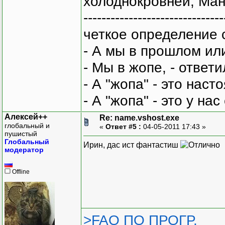
холоднокровней, Ман
-------------------------------
четкое определение 
- А мы в прошлом ил
- Мы в жопе, - ответи
- А "жопа" - это нас
- А "жопа" - это у на
Алексей++
Re: name.vshost.exe
глобальный и
«
Ответ #5 :
04-05-2011 17:43 »
пушистый
Глобальный
Ирин, дас ист фантастиш
модератор
Offline
>FAQ ПО ПРОГР.