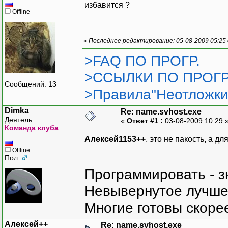
избавится ?
Offline
«
Последнее редактирование: 05-08-2009 05:25
>FAQ ПО ПРОГР.
>ССЫЛКИ ПО ПРОГР
Сообщений: 13
>Правила"Неотложки
Dimka
Re: name.svhost.exe
Деятель
«
Ответ #1 :
03-08-2009 10:29 
Команда клуба
Алексей1153++
, это не пакость, а д
Offline
Пол:
Программировать - з
Невывернутое лучше,
Многие готовы скорее
Алексей++
Re: name.svhost.exe