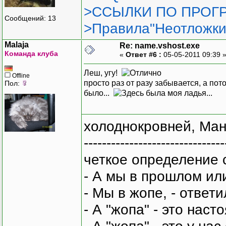
>ССЫЛКИ ПО ПРОГР
Сообщений: 13
>Правила"Неотложки
Malaja
Re: name.vshost.exe
Команда клуба
«
Ответ #6 :
05-05-2011 09:39 
Леш, угу!
Offline
просто раз от разу забывается, а пот
Пол:
было...
холоднокровней, Ман
-------------------------------
четкое определение 
- А мы в прошлом ил
- Мы в жопе, - ответи
- А "жопа" - это нас