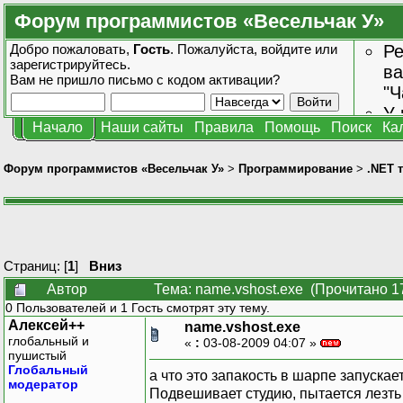
Форум программистов «Весельчак У»
Добро пожаловать,
Гость
. Пожалуйста,
войдите
или
Ре
зарегистрируйтесь
.
ва
Вам не пришло
письмо с кодом активации?
"Ч
У 
Начало
Наши сайты
Правила
Помощь
Поиск
Ка
от
зн
Форум программистов «Весельчак У»
>
Программирование
>
.NET 
Страниц: [
1
]
Вниз
Автор
Тема: name.vshost.exe (Прочитано 1
0 Пользователей и 1 Гость смотрят эту тему.
Алексей++
name.vshost.exe
глобальный и
«
:
03-08-2009 04:07 »
пушистый
Глобальный
а что это запакость в шарпе запускает
модератор
Подвешивает студию, пытается лезть в