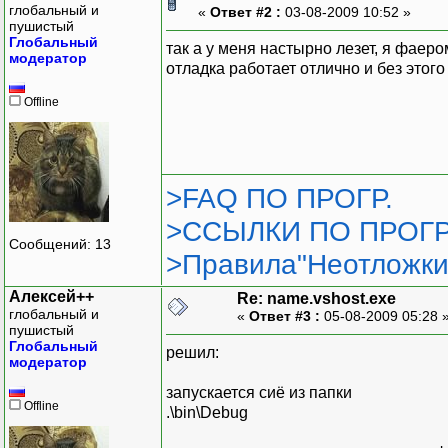
глобальный и
«
Ответ #2 :
03-08-2009 10:52 »
пушистый
Глобальный
так а у меня настырно лезет, я фаер
модератор
отладка работает отлично и без этого
Offline
>FAQ ПО ПРОГР.
>ССЫЛКИ ПО ПРОГР
Сообщений: 13
>Правила"Неотложки
Алексей++
Re: name.vshost.exe
глобальный и
«
Ответ #3 :
05-08-2009 05:28 
пушистый
Глобальный
решил:
модератор
запускается сиё из папки
Offline
.\bin\Debug