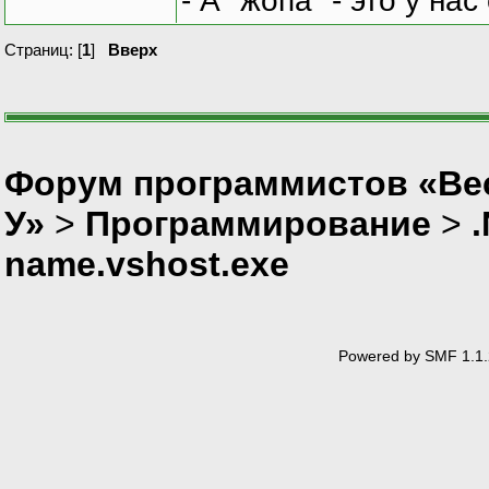
- А "жопа" - это у на
Страниц: [
1
]
Вверх
Форум программистов «Ве
У»
>
Программирование
>
name.vshost.exe
Powered by SMF 1.1.