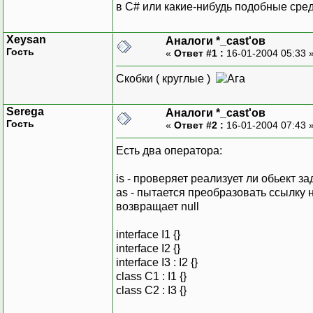
в C# или какие-нибудь подобные сре
Xeysan
Аналоги *_cast'ов
Гость
«
Ответ #1 :
16-01-2004 05:33 
Скобки ( круглые )
Serega
Аналоги *_cast'ов
Гость
«
Ответ #2 :
16-01-2004 07:43 
Есть два оператора:
is - проверяет реализует ли обьект 
as - пытается преобразовать ссылку 
возвращает null
interface I1 {}
interface I2 {}
interface I3 : I2 {}
class C1 : I1 {}
class C2 : I3 {}