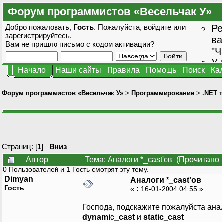
Форум программистов «Весельчак У»
Добро пожаловать,
Гость
. Пожалуйста,
войдите
или
Ре
зарегистрируйтесь
.
ва
Вам не пришло
письмо с кодом активации?
"Ч
У 
Начало
Наши сайты
Правила
Помощь
Поиск
Ка
от
зн
Форум программистов «Весельчак У»
>
Программирование
>
.NET 
Страниц: [
1
]
Вниз
Автор
Тема: Аналоги *_cast'ов (Прочитано 
0 Пользователей и 1 Гость смотрят эту тему.
Dimyan
Аналоги *_cast'ов
Гость
«
:
16-01-2004 04:55 »
Господа, подскажите пожалуйста ана
dynamic_cast
и
static_cast