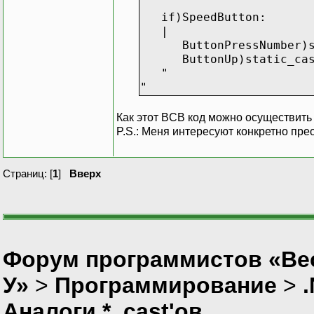
if)SpeedButton:
|
ButtonPressNumber)stat
ButtonUp)static_cast<T
"
"
Как этот BCB код можно осуществить 
P.S.: Меня интересуют конкретно пре
Страниц: [
1
]
Вверх
Форум программистов «Ве
У»
>
Программирование
>
Аналоги *_cast'ов