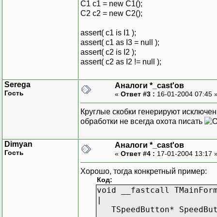
C1 c1 = new C1();
C2 c2 = new C2();
assert( c1 is I1 );
assert( c1 as I3 = null );
assert( c2 is I2 );
assert( c2 as I2 != null );
Serega
Аналоги *_cast'ов
Гость
«
Ответ #3 :
16-01-2004 07:45 
Круглые скобки генерируют исключен
обработки не всегда охота писать
Dimyan
Аналоги *_cast'ов
Гость
«
Ответ #4 :
17-01-2004 13:17 
Хорошо, тогда конкретный пример:
Код:
void __fastcall TMainFor
|
TSpeedButton* SpeedButt