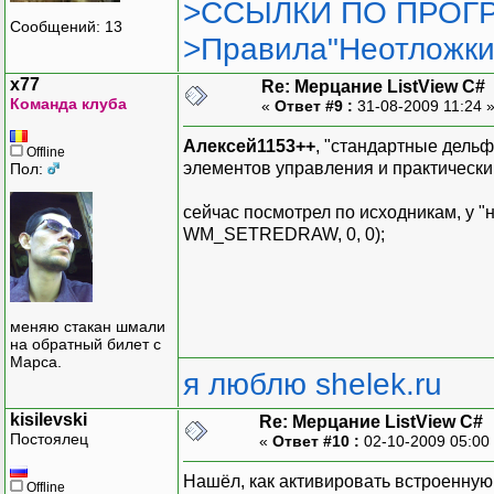
>ССЫЛКИ ПО ПРОГР
Сообщений: 13
>Правила"Неотложки
x77
Re: Мерцание ListView C#
Команда клуба
«
Ответ #9 :
31-08-2009 11:24 
Алексей1153++
, "стандартные дель
Offline
элементов управления и практически
Пол:
сейчас посмотрел по исходникам, у 
WM_SETREDRAW, 0, 0);
меняю стакан шмали
на обратный билет с
Марса.
я люблю shelek.ru
kisilevski
Re: Мерцание ListView C#
Постоялец
«
Ответ #10 :
02-10-2009 05:00
Нашёл, как активировать встроенную 
Offline