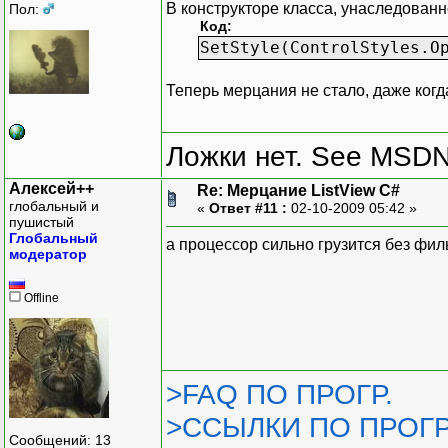
В конструкторе класса, унаследованно
Пол:
Код:
SetStyle(ControlStyles.O
Теперь мерцания не стало, даже когд
Ложки нет. See MSDN f
Алексей++
Re: Мерцание ListView C#
глобальный и
«
Ответ #11 :
02-10-2009 05:42 »
пушистый
Глобальный
а процессор сильно грузится без фил
модератор
Offline
>FAQ ПО ПРОГР.
>ССЫЛКИ ПО ПРОГР
Сообщений: 13