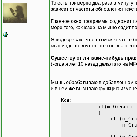
То есть примерно два раза в минуту 
зависит от частоты обновления текст
Главное окно программы содержит па
мере того, как юзер на мыше ездит по
Я подозреваю, что это может как-то 
мыши где-то внутри, но я не знаю, чт
Существуют ли какие-нибудь прак
(когда я лет 10 назад делал это на 
Мышь обрабатываю в добавленном к 
и в нём же вызываю функцию изменен
Код:
if(m_Graph.m_Lin
{
if (m_Graph.m_Lin
m_Graph.m_Lines[0]