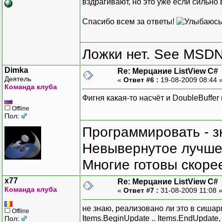
вздрагивают, но это уже если сильно
Спасибо всем за ответы!
Ложки нет. See MSDN f
Dimka
Re: Мерцание ListView C#
Деятель
«
Ответ #6 :
19-08-2009 08:44 
Команда клуба
Фигня какая-то насчёт и DoubleBuffer 
Offline
Пол:
Программировать - з
Невывернутое лучше,
Многие готовы скорее
x77
Re: Мерцание ListView C#
Команда клуба
«
Ответ #7 :
31-08-2009 11:08 
не знаю, реализовано ли это в сишар
Offline
Items.BeginUpdate .. Items.EndUpdat
Пол: