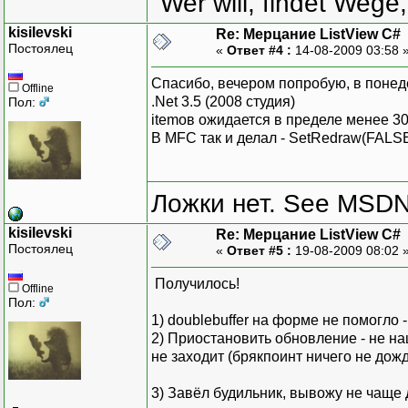
"Wer will, findet Wege,
kisilevski
Re: Мерцание ListView C#
Постоялец
«
Ответ #4 :
14-08-2009 03:58 
Спасибо, вечером попробую, в понеде
Offline
.Net 3.5 (2008 студия)
Пол:
itemов ожидается в пределе менее 30
В MFC так и делал - SetRedraw(FALSE
Ложки нет. See MSDN f
kisilevski
Re: Мерцание ListView C#
Постоялец
«
Ответ #5 :
19-08-2009 08:02 
Получилось!
Offline
Пол:
1) doublebuffer на форме не помогло 
2) Приостановить обновление - не на
не заходит (брякпоинт ничего не дож
3) Завёл будильник, вывожу не чаще д