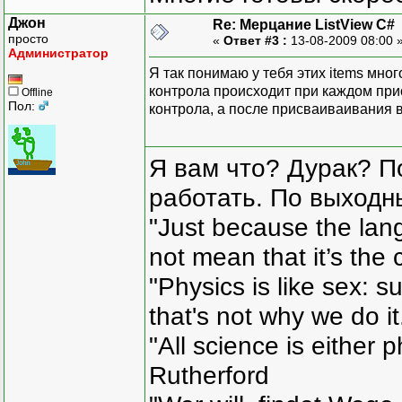
Джон
Re: Мерцание ListView C#
просто
«
Ответ #3 :
13-08-2009 08:00 
Администратор
Я так понимаю у тебя этих items мно
контрола происходит при каждом при
Offline
Пол:
контрола, а после присваиваивания вс
Я вам что? Дурак? П
работать. По выходн
"Just because the lan
not mean that it’s the 
"Physics is like sex: s
that's not why we do i
"All science is either 
Rutherford