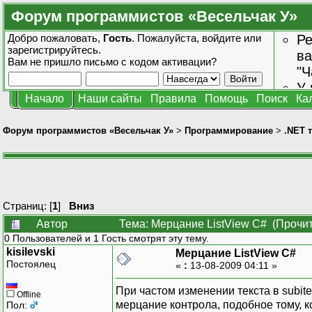
Форум программистов «Весельчак У»
Добро пожаловать,
Гость
. Пожалуйста,
войдите
или
Ре
зарегистрируйтесь
.
ва
Вам не пришло
письмо с кодом активации?
"Ч
У 
Начало
Наши сайты
Правила
Помощь
Поиск
Ка
от
зн
Форум программистов «Весельчак У»
>
Программирование
>
.NET 
Страниц: [
1
]
Вниз
Автор
Тема: Мерцание ListView C# (Прочит
0 Пользователей и 1 Гость смотрят эту тему.
kisilevski
Мерцание ListView C#
Постоялец
«
:
13-08-2009 04:11 »
При частом изменении текста в subit
Offline
мерцание контрола, подобное тому, к
Пол: