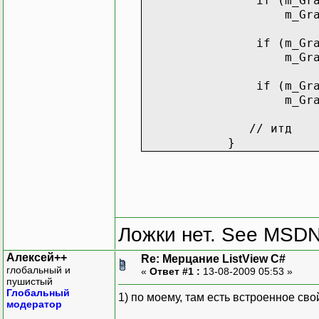
if (m_Graph.m_Lin
m_Graph.m_Lines[1]
if (m_Graph.m_Lin
m_Graph.m_Lines[2]
if (m_Graph.m_Lin
m_Graph.m_Lines[3]
// итд
}
Ложки нет. See MSDN f
Алексей++
Re: Мерцание ListView C#
глобальный и
«
Ответ #1 :
13-08-2009 05:53 »
пушистый
Глобальный
1) по моему, там есть встроенное сво
модератор