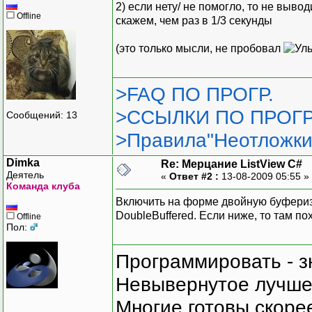
2) если нету/ не помогло, то не вывод
Offline
скажем, чем раз в 1/3 секунды
(это только мысли, не пробовал
>FAQ ПО ПРОГР.
>ССЫЛКИ ПО ПРОГР
Сообщений: 13
>Правила"Неотложки
Dimka
Re: Мерцание ListView C#
Деятель
«
Ответ #2 :
13-08-2009 05:55 »
Команда клуба
Включить на форме двойную буфериз
DoubleBuffered. Если ниже, то там по
Offline
Пол:
Программировать - з
Невывернутое лучше,
Многие готовы скорее