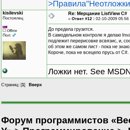
>Правила"Неотложки
kisilevski
Re: Мерцание ListView C#
Постоялец
«
Ответ #12 :
02-10-2009 05:56
До предела грузится.
Offline
В самодельном контроле я делаю Inval
Пол:
подлежит перерисовке всвязис, и, соо
об этом же самом лист - пока не знаю
Короче, пока не всецело прусь от C#.
Ложки нет. See MSDN f
Страниц: [
1
]
Вверх
Форум программистов «Ве