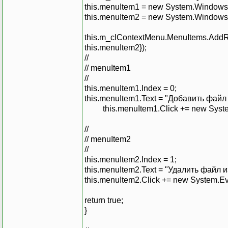
this.menuItem1 = new System.Windows
this.menuItem2 = new System.Windows
this.m_clContextMenu.MenuItems.AddR
this.menuItem2});
//
// menuItem1
//
this.menuItem1.Index = 0;
this.menuItem1.Text = "Добавить файл 
this.menuItem1.Click += new System
//
// menuItem2
//
this.menuItem2.Index = 1;
this.menuItem2.Text = "Удалить файл и
this.menuItem2.Click += new System.Ev
return true;
}