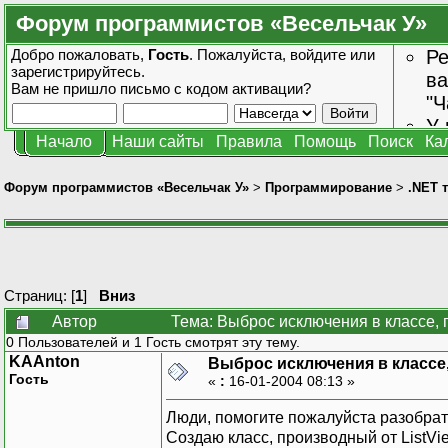
Форум программистов «Весельчак У»
Добро пожаловать,
Гость
. Пожалуйста,
войдите
или
Ре
зарегистрируйтесь
.
ва
Вам не пришло
письмо с кодом активации?
"Ч
У 
Начало
Наши сайты
Правила
Помощь
Поиск
Ка
от
зн
Форум программистов «Весельчак У»
>
Программирование
>
.NET 
Страниц: [
1
]
Вниз
Автор
Тема: Выброс исключения в классе, п
0 Пользователей и 1 Гость смотрят эту тему.
KAAnton
Выброс исключения в классе, 
Гость
«
:
16-01-2004 08:13 »
Люди, помогите пожалуйста разобрат
Создаю класс, производный от ListV