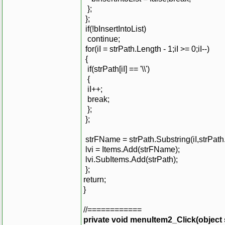
};
};
if(!bInsertIntoList)
continue;
for(iI = strPath.Length - 1;iI >= 0;iI--)
{
if(strPath[iI] == '\\')
{
iI++;
break;
};
};
strFName = strPath.Substring(iI,strPath.L
lvi = Items.Add(strFName);
lvi.SubItems.Add(strPath);
};
return;
}
//============
private void menuItem2_Click(object