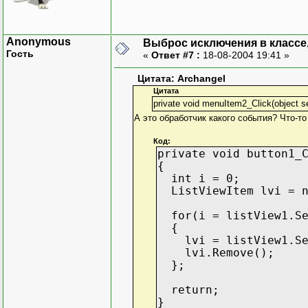
Anonymous
Выброс исключения в классе, 
Гость
«
Ответ #7 :
18-08-2004 19:41 »
Цитата: Archangel
Цитата
private void menuItem2_Click(object 
А это обработчик какого события? Что-то 
Код:
private void button1_
{
int i = 0;
ListViewItem lvi = n
for(i = listView1.Sel
{
lvi = listView1.Sel
lvi.Remove();
};
return;
}