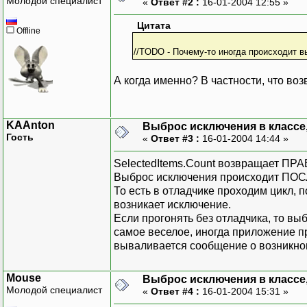
Молодой специалист
«
Ответ #2 :
16-01-2004 12:55 »
Цитата
Offline
//TODO - Почему-то иногда происходит 
А когда именно? В частности, что во
KAAnton
Выброс исключения в классе, 
Гость
«
Ответ #3 :
16-01-2004 14:44 »
SelectedItems.Count возвращает ПР
Выброс исключения происходит ПОСЛ
То есть в отладчике проходим цикл, п
возникает исключение.
Если прогонять без отладчика, то в
самое веселое, иногда приложение пр
вываливается сообщение о возникно
Mouse
Выброс исключения в классе, 
Молодой специалист
«
Ответ #4 :
16-01-2004 15:31 »