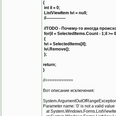
{
int iI = 0;
ListViewItem lvi = null;
//---------------
//TODO - Почему-то иногда проис
for(iI = SelectedItems.Count - 1;iI >= 0;
{
lvi = SelectedItems[iI];
lvi.Remove();
};
return;
}
//============
Вот описание исключения:
System.ArgumentOutOfRangeException: S
Parameter name: '0' is not a valid value 
at System.Windows.Forms.ListViewItem