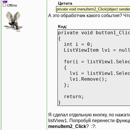
Цитата
Offline
private void menuItem2_Click(object sende
А это обработчик какого события? Что-
Код:
private void button1_Cli
{
int i = 0;
ListViewItem lvi = nul
for(i = listView1.Selec
{
lvi = listView1.Select
lvi.Remove();
};
return;
}
Я сделал отдельную кнопку, по нажа
listView1. Попробуй перенести функци
menuItem2_Click
? :?: