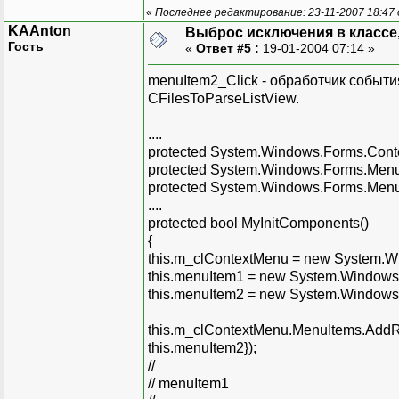
«
Последнее редактирование: 23-11-2007 18:47
KAAnton
Выброс исключения в классе, 
Гость
«
Ответ #5 :
19-01-2004 07:14 »
menuItem2_Click - обработчик события
CFilesToParseListView.
....
protected System.Windows.Forms.Con
protected System.Windows.Forms.Men
protected System.Windows.Forms.Men
....
protected bool MyInitComponents()
{
this.m_clContextMenu = new System.W
this.menuItem1 = new System.Windows
this.menuItem2 = new System.Windows
this.m_clContextMenu.MenuItems.AddR
this.menuItem2});
//
// menuItem1