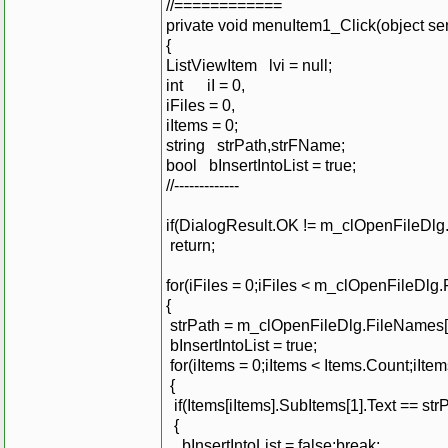
//============
private void menuItem1_Click(object se
{
ListViewItem lvi = null;
int iI = 0,
iFiles = 0,
iItems = 0;
string strPath,strFName;
bool bInsertIntoList = true;
//-------------
if(DialogResult.OK != m_clOpenFileDlg
return;
for(iFiles = 0;iFiles < m_clOpenFileDlg
{
strPath = m_clOpenFileDlg.FileNames[i
bInsertIntoList = true;
for(iItems = 0;iItems < Items.Count;iIte
{
if(Items[iItems].SubItems[1].Text == str
{
bInsertIntoList = false;break;