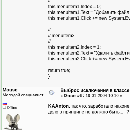
//
this.menuItem1.Index = 0;
this.menuItem1.Text = "Добавить файл 
this.menuItem1.Click += new System.Ev
//
// menuItem2
//
this.menuItem2.Index = 1;
this.menuItem2.Text = "Удалить файл и
this.menuItem2.Click += new System.Ev
return true;
}
Mouse
Выброс исключения в классе, 
Молодой специалист
«
Ответ #6 :
19-01-2004 10:10 »
KAAnton
, так что, заработало нако
Offline
дело в принципе не должно быть... :?