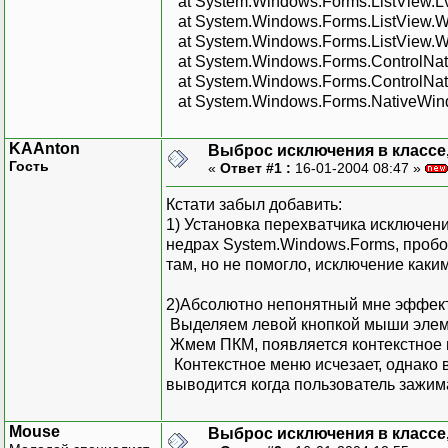
at System.Windows.Forms.ListView.L
at System.Windows.Forms.ListView.W
at System.Windows.Forms.ListView.
at System.Windows.Forms.ControlNa
at System.Windows.Forms.ControlNa
at System.Windows.Forms.NativeWindow.
KAAnton
Выброс исключения в классе, 
Гость
«
Ответ #1 :
16-01-2004 08:47 »
Кстати забыл добавить:
1) Установка перехватчика исключения
недрах System.Windows.Forms, пробо
там, но не помогло, исключение каки
2)Абсолютно непонятный мне эффект
Выделяем левой кнопкой мыши элеме
Жмем ПКМ, появляется контекстное 
Контекстное меню исчезает, однако 
выводится когда пользователь зажим
Mouse
Выброс исключения в классе, 