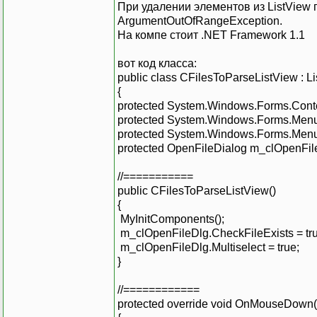
При удалении элементов из ListView
ArgumentOutOfRangeException.
На компе стоит .NET Framework 1.1
вот код класса:
public class CFilesToParseListView : L
{
protected System.Windows.Forms.Con
protected System.Windows.Forms.Men
protected System.Windows.Forms.Men
protected OpenFileDialog m_clOpenFil
//===========
public CFilesToParseListView()
{
MyInitComponents();
m_clOpenFileDlg.CheckFileExists = tru
m_clOpenFileDlg.Multiselect = true;
}
//============
protected override void OnMouseDow