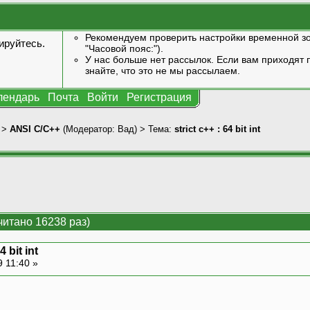
Рекомендуем проверить настройки временной зо
ируйтесь
.
"Часовой пояс:").
У нас больше нет рассылок. Если вам приходят п
знайте, что это не мы рассылаем.
лендарь
Почта
Войти
Регистрация
>
ANSI С/С++
(Модератор:
Вад
) > Тема:
strict c++ : 64 bit int
рочитано 16238 раз)
4 bit int
 11:40 »