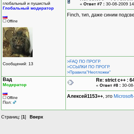
глобальный и пушистый
«
Ответ #7 :
30-08-2009 14
Глобальный модератор
Finch, тип, даже синим подсв
Offline
>FAQ ПО ПРОГР.
Сообщений: 13
>ССЫЛКИ ПО ПРОГР.
>Правила"Неотложки"
Вад
Re: strict c++ : 64
Модератор
«
Ответ #8 :
30-08
Алексей1153++
, это
Microsoft
Offline
Пол:
Страниц: [
1
]
Вверх