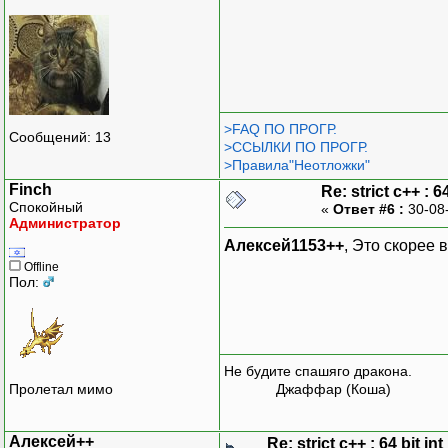
>FAQ ПО ПРОГР.
Сообщений: 13
>ССЫЛКИ ПО ПРОГР.
>Правила"Неотложки"
Finch
Re: strict c++ : 64
Спокойный
«
Ответ #6 :
30-08
Администратор
Алексей1153++
, Это скорее 
Offline
Пол:
Не будите спашяго дракона.
Пролетал мимо
Джаффар (Коша)
Алексей++
Re: strict c++ : 64 bit int