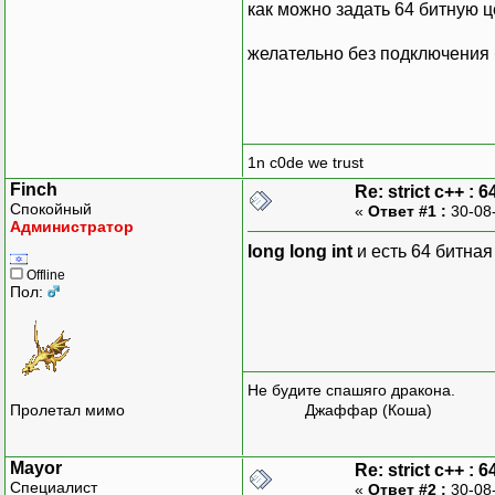
как можно задать 64 битную 
желательно без подключения
1n c0de we trust
Finch
Re: strict c++ : 64
Спокойный
«
Ответ #1 :
30-08
Администратор
long long int
и есть 64 битна
Offline
Пол:
Не будите спашяго дракона.
Пролетал мимо
Джаффар (Коша)
Mayor
Re: strict c++ : 64
Специалист
«
Ответ #2 :
30-08