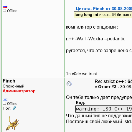
Цитата: Finch от 30-08-200
Offline
long long int
и есть 64 битная 
компилятор с опциями :
g++ -Wall -Wextra --pedantic
ругается, что это запрещено 
1n c0de we trust
Finch
Re: strict c++ : 64
Спокойный
«
Ответ #3 :
30-08
Администратор
Он тебе только дает предупр
Код:
Offline
Пол:
warning: ISO C++ 19
Что данный тип не поддержив
Поставиш свой любимый -std=c