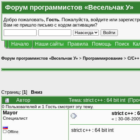
Форум программистов «Весельчак У»
Добро пожаловать,
Гость
. Пожалуйста,
войдите
или
зарегистр
Вам не пришло
письмо с кодом активации?
Начало
Наши сайты
Правила
Помощь
Поиск
Ка
Форум программистов «Весельчак У»
>
Программирование
>
C/C++
Страниц: [
1
]
Вниз
Автор
Тема: strict c++ : 64 bit int (П
0 Пользователей и 1 Гость смотрят эту тему.
Mayor
strict c++ : 6
Специалист
«
:
30-08-2009
strict c++ : 64 bit int
Offline