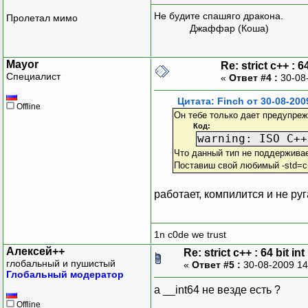
Не будите спашяго дракона.
Пролетал мимо
Джаффар (Коша)
Mayor
Re: strict c++ : 64
Специалист
«
Ответ #4 :
30-08
Цитата: Finch от 30-08-200
Offline
Он тебе только дает предупреж
Код:
warning: ISO C++
Что данный тип не поддерживае
Поставиш свой любимый -std=c+
работает, компилится и не ру
1n c0de we trust
Алексей++
Re: strict c++ : 64 bit int
глобальный и пушистый
«
Ответ #5 :
30-08-2009 14
Глобальный модератор
а __int64 не везде есть ?
Offline