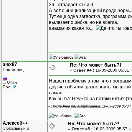
2п. отпадает как и 3.
А вот с инициализацией вроде норм..
Тут еще одна загвостка, программа с
вылезает ошибка, но не всегда.
анамалия какая то...
alex87
Re: Что может быть?!
Постоялец
«
Ответ #4 :
16-09-2009 05:31 
Нашел проблему в том, что программа
Offline
другие события: развернуть, мышкой 
Пол:
самая.
Как быть? Неужто на потоки идти? (т
«
Последнее редактирование: 16-09-2009 05:34 
Алексей++
Re: Что может быть?!
глобальный и
«
Ответ #5 :
16-09-2009 05:57 »