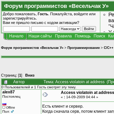
Форум программистов «Весельчак У»
Добро пожаловать,
Гость
. Пожалуйста,
войдите
или
Ре
зарегистрируйтесь
.
ва
Вам не пришло
письмо с кодом активации?
"Ч
У 
Начало
Наши сайты
Правила
Помощь
Поиск
Ка
от
зн
Форум программистов «Весельчак У»
>
Программирование
>
C/C++
Страниц: [
1
]
Вниз
Автор
Тема: Access violatoin at address (П
0 Пользователей и 1 Гость смотрят эту тему.
alex87
Access violatoin at addres
Постоялец
«
:
14-09-2009 04:44 »
Есть клиент и сервер.
Offline
Когда сначала серв, потом клиент зап
Пол: