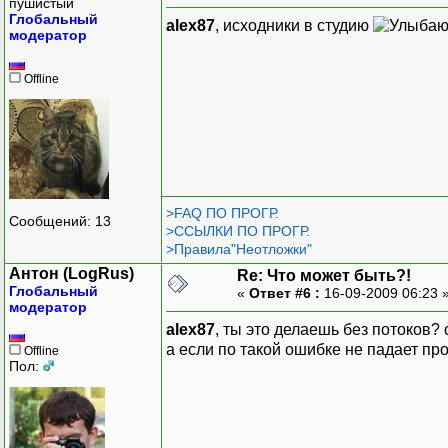
пушистый
Глобальный
alex87
, исходники в студию
модератор
Offline
>FAQ ПО ПРОГР.
Сообщений: 13
>ССЫЛКИ ПО ПРОГР.
>Правила"Неотложки"
Антон (LogRus)
Re: Что может быть?!
Глобальный
«
Ответ #6 :
16-09-2009 06:23 
модератор
alex87
, ты это делаешь без потоков? 
а если по такой ошибке не падает про
Offline
Пол: