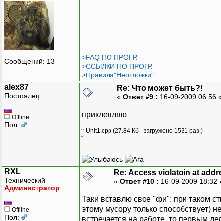
>FAQ ПО ПРОГР.
Сообщений: 13
>ССЫЛКИ ПО ПРОГР.
>Правила"Неотложки"
alex87
Re: Что может быть?!
Постоялец
«
Ответ #9 :
16-09-2009 06:56 
приклепляю
Offline
Пол:
Unit1.cpp
(27.84 Кб - загружено 1531 раз.)
RXL
Re: Access violatoin at addr
Технический
«
Ответ #10 :
16-09-2009 18:32
Администратор
Таки вставлю свое "фи": при таком с
этому мусору только способствует) н
Offline
Пол:
встречается на работе, то первым де