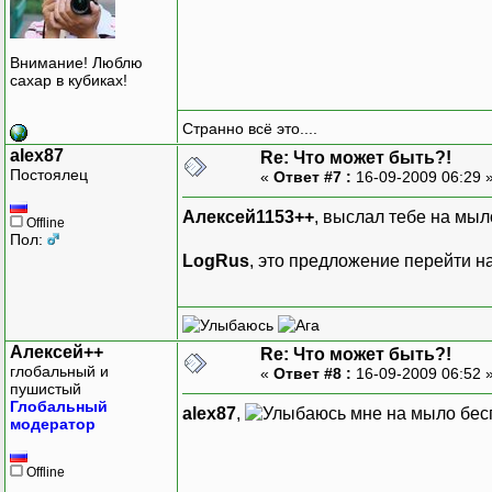
Внимание! Люблю
сахар в кубиках!
Странно всё это....
alex87
Re: Что может быть?!
Постоялец
«
Ответ #7 :
16-09-2009 06:29 
Алексей1153++
, выслал тебе на мыл
Offline
Пол:
LogRus
, это предложение перейти н
Алексей++
Re: Что может быть?!
глобальный и
«
Ответ #8 :
16-09-2009 06:52 
пушистый
Глобальный
alex87
,
мне на мыло бесп
модератор
Offline