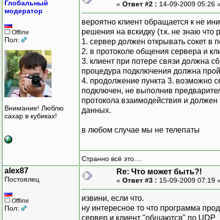
Глобальный
«
Ответ #2 :
14-09-2009 05:26 
модератор
вероятно клиент обращается к не и
решения на вскидку (т.к. не знаю что 
Offline
Пол:
1. сервер должен открывать сокет в
2. в протоколе общения сервера и к
3. клиент при потере связи должна 
процедура подключения должна пройт
4. продолжение пункта 3. возможно с
подключен, не выполнив предварите
протокола взаимодействия и должен 
Внимание! Люблю
данных.
сахар в кубиках!
в любом случае мы не телепаты
Странно всё это....
alex87
Re: Что может быть?!
Постоялец
«
Ответ #3 :
15-09-2009 07:19 
извини, если что.
Offline
ну интересное то что программа прод
Пол:
сервер и клиент "общаются" по UDP