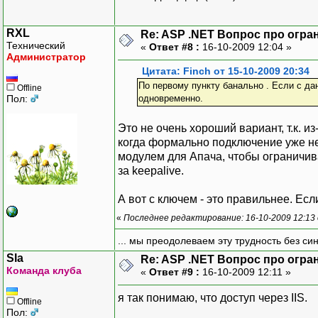
RXL
Re: ASP .NET Вопрос про огра
Технический
«
Ответ #8 :
16-10-2009 12:04 »
Администратор
Цитата: Finch от 15-10-2009 20:34
По первому пункту банально . Если с да
Offline
Пол:
одновременно.
Это не очень хороший вариант, т.к. 
когда формально подключение уже не 
модулем для Апача, чтобы ограничив
за keepalive.
А вот с ключем - это правильнее. Есл
«
Последнее редактирование: 16-10-2009 12:13
... мы преодолеваем эту трудность без си
Sla
Re: ASP .NET Вопрос про огра
Команда клуба
«
Ответ #9 :
16-10-2009 12:11 »
я так понимаю, что доступ через IIS.
Offline
Пол: