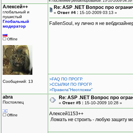
«
Последнее редактирование: 15-10-2009 04:59 
Алексей++
Re: ASP .NET Вопрос про ограни
глобальный и
«
Ответ #4 :
15-10-2009 03:13 »
пушистый
Глобальный
FallenSoul, ну лично я не вебдизайн
модератор
Offline
>FAQ ПО ПРОГР.
Сообщений: 13
>ССЫЛКИ ПО ПРОГР.
>Правила"Неотложки"
abra
Re: ASP .NET Вопрос про огра
Постоялец
«
Ответ #5 :
15-10-2009 10:28 »
Алексей1153++
Offline
Ломать не строить - любую защиту 