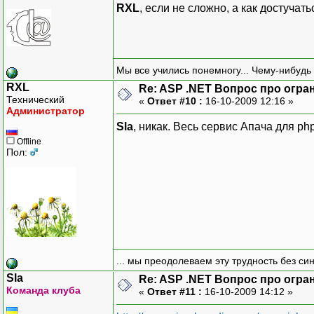
RXL
, если не сложно, а как достуча
Мы все учились понемногу... Чему-нибудь 
RXL
Re: ASP .NET Вопрос про огра
Технический
«
Ответ #10 :
16-10-2009 12:16 »
Администратор
Sla
, никак. Весь сервис Апача для ph
Offline
Пол:
... мы преодолеваем эту трудность без си
Sla
Re: ASP .NET Вопрос про огра
Команда клуба
«
Ответ #11 :
16-10-2009 14:12 »