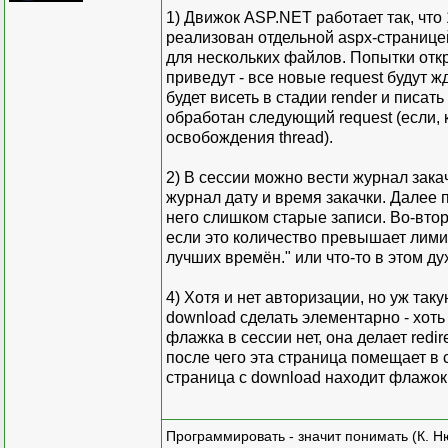
1) Движок ASP.NET работает так, что 1
реализован отдельной aspx-странице
для нескольких файлов. Попытки откр
приведут - все новые request будут ж
будет висеть в стадии render и писать
обработан следующий request (если, 
освобождения thread).
2) В сессии можно вести журнал закач
журнал дату и время закачки. Далее 
него слишком старые записи. Во-втор
если это количество превышает лимит
лучших времён." или что-то в этом ду
4) Хотя и нет авторизации, но уж та
download сделать элементарно - хоть
флажка в сессии нет, она делает redi
после чего эта страница помещает в с
страница с download находит флажок,
Программировать - значит понимать (К. Н