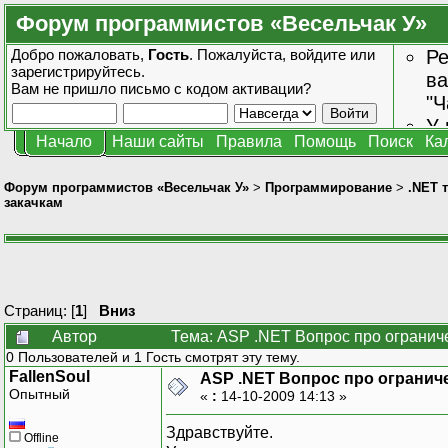
Форум программистов «Весельчак У»
Добро пожаловать,
Гость
. Пожалуйста,
войдите
или
Ре
зарегистрируйтесь
.
ва
Вам не пришло
письмо с кодом активации?
"Ч
У 
Начало
Наши сайты
Правила
Помощь
Поиск
Ка
от
зн
Форум программистов «Весельчак У»
>
Программирование
>
.NET 
закачкам
Страниц: [
1
]
Вниз
Автор
Тема: ASP .NET Вопрос про огранич
0 Пользователей и 1 Гость смотрят эту тему.
FallenSoul
ASP .NET Вопрос про огранич
Опытный
«
:
14-10-2009 14:13 »
Здравствуйте.
Offline