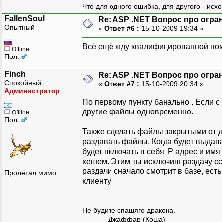
Что для одного ошибка, для другого - исх
FallenSoul
Re: ASP .NET Вопрос про огра
Опытный
«
Ответ #6 :
15-10-2009 19:34 »
Всё ещё жду квалифицированной пом
Offline
Пол:
Finch
Re: ASP .NET Вопрос про огра
Спокойный
«
Ответ #7 :
15-10-2009 20:34 »
Администратор
По первому пункту банально . Если с
другие файлы одновременно.
Offline
Пол:
Также сделать файлы закрытыми от д
раздавать файлы. Когда будет выдава
будет включать в себя IP адрес и им
хешем. Этим ты исключиш раздачу сс
раздачи сначало смотрит в базе, есть
Пролетал мимо
клиенту.
Не будите спашяго дракона.
Джаффар (Коша)