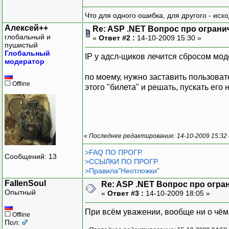
Что для одного ошибка, для другого - исх
Алексей++
Re: ASP .NET Вопрос про ограни
глобальный и
«
Ответ #2 :
14-10-2009 15:30 »
пушистый
Глобальный
IP у адсл-щиков лечится сбросом мо
модератор
по моему, нужно заставить пользова
Offline
этого "билета" и решать, пускать его 
«
Последнее редактирование: 14-10-2009 15:32
>FAQ ПО ПРОГР.
Сообщений: 13
>ССЫЛКИ ПО ПРОГР.
>Правила"Неотложки"
FallenSoul
Re: ASP .NET Вопрос про огра
Опытный
«
Ответ #3 :
14-10-2009 18:05 »
При всём уважении, вообще ни о чё
Offline
Пол: