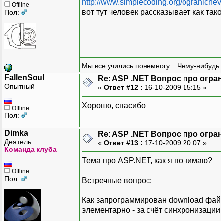
http://www.simplecoding.org/ograniche
Offline
вот тут человек рассказывает как так
Пол:
Мы все учились понемногу... Чему-нибудь 
FallenSoul
Re: ASP .NET Вопрос про огра
Опытный
«
Ответ #12 :
16-10-2009 15:15 »
Хорошо, спасибо
Offline
Пол:
Dimka
Re: ASP .NET Вопрос про огра
Деятель
«
Ответ #13 :
17-10-2009 20:07 »
Команда клуба
Тема про ASP.NET, как я понимаю?
Offline
Пол:
Встречные вопрос:
Как запрограммирован download файл
элементарно - за счёт синхронизации