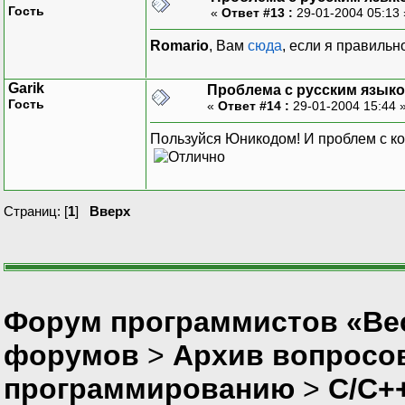
Гость
«
Ответ #13 :
29-01-2004 05:13
Romario
, Вам
сюда
, если я правильн
Garik
Проблема с русским язык
Гость
«
Ответ #14 :
29-01-2004 15:44 
Пользуйся Юникодом! И проблем с ко
Страниц: [
1
]
Вверх
Форум программистов «Вес
форумов
>
Архив вопросо
программированию
>
C/C+