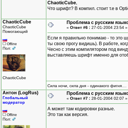
ChaoticCube
,
Что шрифт? В компил. стоит т.е в Optio
ChaoticCube
Проблема с русским язык
ChaoticCube
«
Ответ #6 :
27-01-2004 23:54 
Помогающий
Если я правильно понимаю - то это 
ты свою прогу видишь). В работе, ко
Offline
Пол:
Чесно с этим компилятором под винду
выставляешь шрифт именно для отоб
ChaoticCube
Сила ночи, сила дня - одинакого фигня....
Антон (LogRus)
Проблема с русским язык
Глобальный
«
Ответ #7 :
28-01-2004 02:07 
модератор
А может там кодировки разные.
Это так как версия.
Offline
Пол: