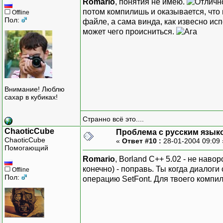
Romario
, понятия не имею.
потом компилишь и оказывается, что
Offline
Пол:
файле, а сама винда, как извесно и
может чего происниться.
Внимание! Люблю
сахар в кубиках!
Странно всё это....
ChaoticCube
Проблема с русским язык
ChaoticCube
«
Ответ #10 :
28-01-2004 09:09
Помогающий
Romario
, Borland C++ 5.02 - не нав
конечно) - поправь. Ты когда диалог
Offline
Пол:
операцию SetFont. Для твоего компила