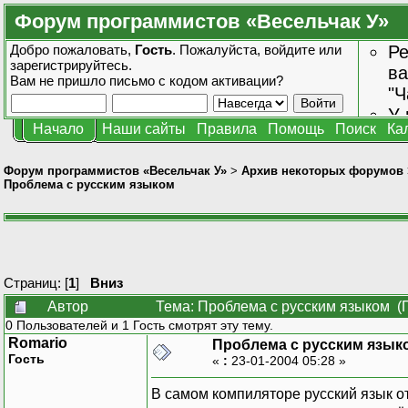
Форум программистов «Весельчак У»
Добро пожаловать,
Гость
. Пожалуйста,
войдите
или
Ре
зарегистрируйтесь
.
ва
Вам не пришло
письмо с кодом активации?
"Ч
У 
Начало
Наши сайты
Правила
Помощь
Поиск
Ка
от
зн
Форум программистов «Весельчак У»
>
Архив некоторых форумов
Проблема с русским языком
Страниц: [
1
]
Вниз
Автор
Тема: Проблема с русским языком (
0 Пользователей и 1 Гость смотрят эту тему.
Romario
Проблема с русским язык
Гость
«
:
23-01-2004 05:28 »
В самом компиляторе русский язык о