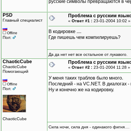
русские символы превращаются в чёрт
PSD
Проблема с русским язык
Главный специалист
«
Ответ #1 :
23-01-2004 10:02 
В кодировке ....
Offline
Где пишешь чем компилируешь?
Пол:
Да да нет нет все остальное от лукавого.
ChaoticCube
Проблема с русским язык
ChaoticCube
«
Ответ #2 :
23-01-2004 11:28 
Помогающий
У меня таких траблов было много.
Последний - на VC.NET. В диалогах -
Offline
Пол:
Ну и конечно же на кодировку.
ChaoticCube
Сила ночи, сила дня - одинакого фигня....