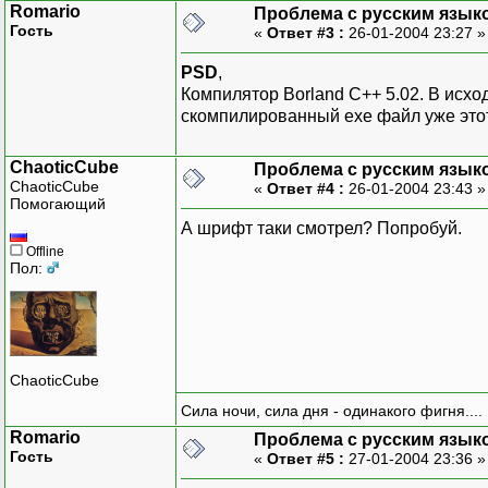
Romario
Проблема с русским язык
Гость
«
Ответ #3 :
26-01-2004 23:27 
PSD
,
Компилятор Borland C++ 5.02. В исхо
скомпилированный ехе файл уже этот
ChaoticCube
Проблема с русским язык
ChaoticCube
«
Ответ #4 :
26-01-2004 23:43 
Помогающий
А шрифт таки смотрел? Попробуй.
Offline
Пол:
ChaoticCube
Сила ночи, сила дня - одинакого фигня....
Romario
Проблема с русским язык
Гость
«
Ответ #5 :
27-01-2004 23:36 