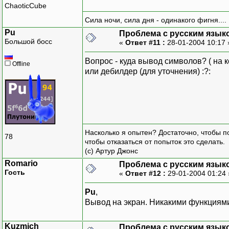
ChaoticCube
Сила ночи, сила дня - одинакого фигня....
Pu
Проблема с русским язык
Большой босс
«
Ответ #11 :
28-01-2004 10:17
Вопрос - куда вывод символов? ( на 
Offline
или дебилдер (для уточнения) :?:
Насколько я опытен? Достаточно, чтобы по
78
чтобы отказаться от попыток это сделать.
(с) Артур Джонс
Romario
Проблема с русским язык
Гость
«
Ответ #12 :
29-01-2004 01:24
Pu
,
Вывод на экран. Никакими функциями,
Kuzmich
Проблема с русским язык