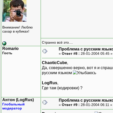
Внимание! Люблю
сахар в кубиках!
Странно всё это....
Romario
Проблема с русским язык
Гость
«
Ответ #8 :
28-01-2004 05:45 
ChaoticCube
,
Да, совершенно верно, вот я и спра
русским языком
LogRus
,
Где там (кодировки) ?
Антон (LogRus)
Проблема с русским язык
Глобальный
«
Ответ #9 :
28-01-2004 06:11 
модератор