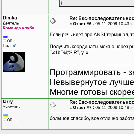
}
Dimka
Re: Esc-последовательно
Деятель
«
Ответ #6 :
05-11-2009 10:43 »
Команда клуба
Если речь идёт про ANSI-терминал, то 
Offline
Пол:
Получить координаты можно через prin
"\x1b[%i;%iR", y, x
Программировать - з
Невывернутое лучше,
Многие готовы скорее
larry
Re: Esc-последовательно
Участник
«
Ответ #7 :
05-11-2009 10:48 »
большое спасибо, все отлично работа
Offline