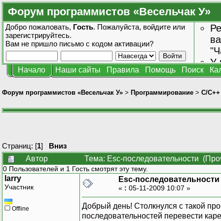
Форум программистов «Весельчак У»
Добро пожаловать,
Гость
. Пожалуйста,
войдите
или
Ре
зарегистрируйтесь
.
ва
Вам не пришло
письмо с кодом активации?
"Ч
У 
Начало
Наши сайты
Правила
Помощь
Поиск
Ка
от
зн
Форум программистов «Весельчак У»
>
Программирование
>
C/C++
Страниц: [
1
]
Вниз
Автор
Тема: Esc-последовательности (Про
0 Пользователей и 1 Гость смотрят эту тему.
larry
Esc-последовательности
Участник
«
:
05-11-2009 10:07 »
Добрый день! Столкнулся с такой про
Offline
последовательностей перевести каретк