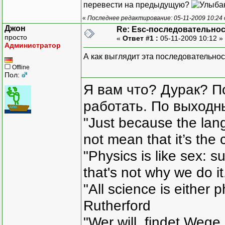
перевести на предыдущую?
«
Последнее редактирование: 05-11-2009 10:24 
Джон
Re: Esc-последовательно
просто
«
Ответ #1 :
05-11-2009 10:12 »
Администратор
А как выглядит эта последовательнос
Offline
Пол:
Я вам что? Дурак? П
работать. По выходн
"Just because the lan
not mean that it’s the 
"Physics is like sex: s
that's not why we do i
"All science is either 
Rutherford
"Wer will, findet Wege,