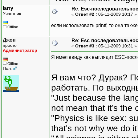
larry
Re: Esc-последовательно
Участник
«
Ответ #2 :
05-11-2009 10:17 »
если использовать printf, то она такж
Offline
Джон
Re: Esc-последовательно
просто
«
Ответ #3 :
05-11-2009 10:31 »
Администратор
Я имел ввиду как выглядит ESС-посл
Offline
Пол:
Я вам что? Дурак? П
работать. По выходн
"Just because the lan
not mean that it’s the 
"Physics is like sex: s
that's not why we do i