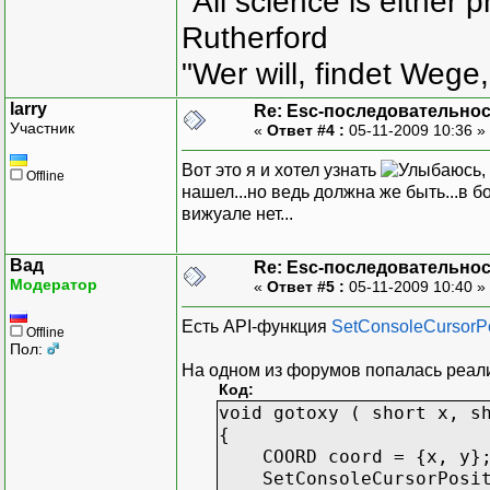
"All science is either 
Rutherford
"Wer will, findet Wege,
larry
Re: Esc-последовательно
Участник
«
Ответ #4 :
05-11-2009 10:36 »
Вот это я и хотел узнать
,
Offline
нашел...но ведь должна же быть...в б
вижуале нет...
Вад
Re: Esc-последовательно
Модератор
«
Ответ #5 :
05-11-2009 10:40 »
Есть API-функция
SetConsoleCursorPo
Offline
Пол:
На одном из форумов попалась реализ
Код:
void gotoxy ( short x, s
{
COORD coord = {x, y}
SetConsoleCursorPositio