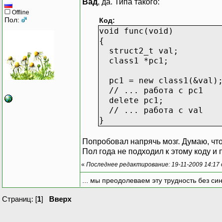
Вад
, да. Типа такого:
Offline
Пол:
Код:
void func(void)
{
struct2_t val;
class1 *pc1;
pc1 = new class1(&val)
// ... работа с pc1
delete pc1;
// ... работа с val
}
Попробовал напрячь мозг. Думаю, что
Пол года не подходил к этому коду и п
«
Последнее редактирование: 19-11-2009 14:17
... мы преодолеваем эту трудность без си
Страниц: [
1
]
Вверх