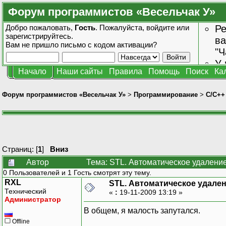
Форум программистов «Весельчак У»
Добро пожаловать,
Гость
. Пожалуйста,
войдите
или
Ре
зарегистрируйтесь
.
ва
Вам не пришло
письмо с кодом активации?
"Ч
У 
Начало
Наши сайты
Правила
Помощь
Поиск
Ка
от
зн
Форум программистов «Весельчак У»
>
Программирование
>
C/C++
Страниц: [
1
]
Вниз
Автор
Тема: STL. Автоматическое удаление
0 Пользователей и 1 Гость смотрят эту тему.
RXL
STL. Автоматическое удален
Технический
«
:
19-11-2009 13:19 »
Администратор
В общем, я малость запутался.
Offline