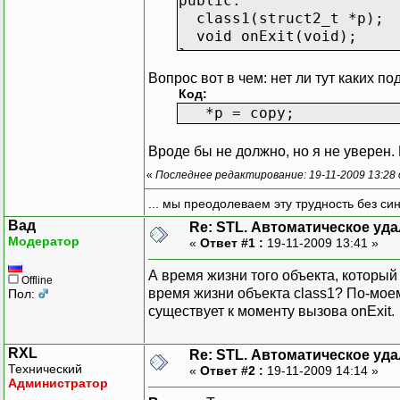
public:
class1(struct2_t *p);
void onExit(void);
};
Вопрос вот в чем: нет ли тут каких по
class1::class1(struct2_t
Код:
{
*p = copy;
this->p = p;
copy = *p;
Вроде бы не должно, но я не уверен. 
}
«
Последнее редактирование: 19-11-2009 13:28
void class1::onExit(void
... мы преодолеваем эту трудность без си
{
Вад
Re: STL. Автоматическое уда
if (....)
Модератор
«
Ответ #1 :
19-11-2009 13:41 »
*p = copy;
}
А время жизни того объекта, который
Offline
время жизни объекта class1? По-моему
Пол:
существует к моменту вызова onExit.
RXL
Re: STL. Автоматическое уда
Технический
«
Ответ #2 :
19-11-2009 14:14 »
Администратор