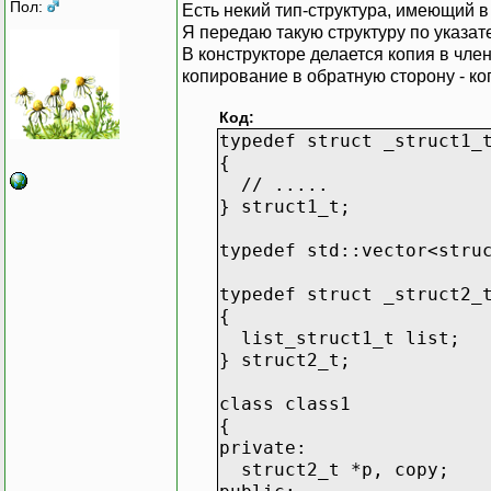
Пол:
Есть некий тип-структура, имеющий в
Я передаю такую структуру по указате
В конструкторе делается копия в чле
копирование в обратную сторону - коп
Код:
typedef struct _struct1_
{
// .....
} struct1_t;
typedef std::vector<stru
typedef struct _struct2_
{
list_struct1_t list;
} struct2_t;
class class1
{
private:
struct2_t *p, copy;