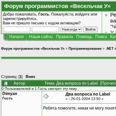
Форум программистов «Весельчак У»
Добро пожаловать,
Гость
. Пожалуйста,
войдите
или
Ре
зарегистрируйтесь
.
ва
Вам не пришло
письмо с кодом активации?
"Ч
У 
Начало
Наши сайты
Правила
Помощь
Поиск
Ка
от
зн
Форум программистов «Весельчак У»
>
Программирование
>
.NET 
Страниц: [
1
]
Вниз
Автор
Тема: Два вопроса по Label (Прочит
0 Пользователей и 1 Гость смотрят эту тему.
Dimyan
Два вопроса по Label
Гость
«
:
26-01-2004 13:50 »
Ребята помогите, никак не могу понят