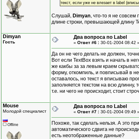
текст, если уже не влезает в label (впи
Слушай,
Dimyan
, что-то я не совсем
длине строки, превышающей длину T
Dimyan
Два вопроса по Label
Гость
«
Ответ #6 :
30-01-2004 08:42 
Да он не чего делать не должен, точн
Вот если TextBox взять и начать в нег
же какбы за за левым краем скрыватс
форму, откомпиль, и повписывай в нег
оставалось, но текст я вписываю прог
заполняется текстом на всю длинну, 
т.е. ни чего не происходит, стоит стр
Mouse
Два вопроса по Label
Молодой специалист
«
Ответ #7 :
30-01-2004 09:49 
Похоже, так сделать нельзя. А это п
Offline
автоматического сдвига не происходи
есть неотображенные данные?