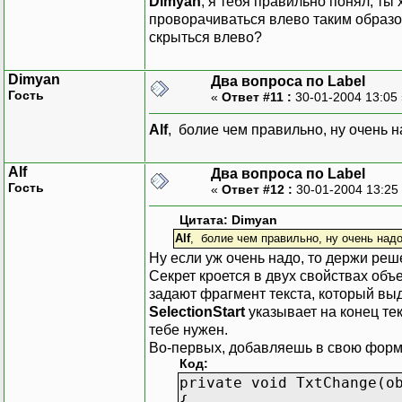
Dimyan
, я тебя правильно понял, ты
проворачиваться влево таким образо
скрыться влево?
Dimyan
Два вопроса по Label
Гость
«
Ответ #11 :
30-01-2004 13:05
Alf
, болие чем правильно, ну очень 
Alf
Два вопроса по Label
Гость
«
Ответ #12 :
30-01-2004 13:25
Цитата: Dimyan
Alf
, болие чем правильно, ну очень над
Ну если уж очень надо, то держи ре
Секрет кроется в двух свойствах объ
задают фрагмент текста, который выд
SelectionStart
указывает на конец тек
тебе нужен.
Во-первых, добавляешь в свою форму
Код:
private void TxtChange(o
{