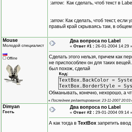
:arrow: Как сделать, чтоб текст в L
:arrow: Как сделать, чтоб текст, если
правый край скрываясь там, в общем
Mouse
Два вопроса по Label
Молодой специалист
«
Ответ #1 :
26-01-2004 14:29 
Сделать этого нельзя, причем как пер
Offline
не приспособлен он для таких вещей
был похож, сделай
Код:
TextBox.BackColor = Syst
TextBox.BorderStyle = Sy
Обманывать, конечно, нехорошо, а чт
«
Последнее редактирование: 23-11-2007 20:03
Dimyan
Два вопроса по Label
Гость
«
Ответ #2 :
29-01-2004 09:14 
А как тогда в
TextBox
запретить ввод 