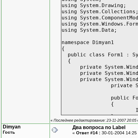
using System.Drawing;
using System.Collections
using System.ComponentMo
using System.Windows.For
using System.Data;
namespace Dimyan1
{
public class Form1 : Sy
{
private System.Window
private System.Window
private System.Window
private 
public F
{
}
«
Последнее редактирование: 23-11-2007 20:05
Dimyan
Два вопроса по Label
protecte
Гость
«
Ответ #14 :
30-01-2004 14:25
{