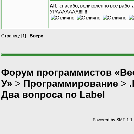
Alf
, спасибо, великолепно все работ
УРААААААА!!!!!!!
Страниц: [
1
]
Вверх
}
#region 
private 
Форум программистов «Ве
{
this.textBox1 = new 
У»
>
Программирование
>
this.textBox2 = new 
Два вопроса по Label
this.button1 = new S
this.SuspendLayo
//
// textBox1
//
Powered by SMF 1.1.
this.textBox1.BackCol
this.textBox1.BorderS