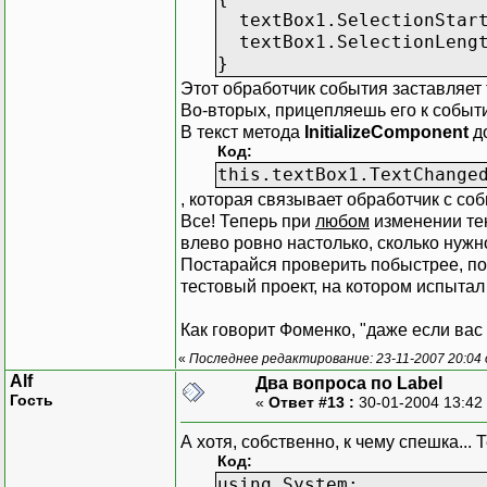
textBox1.SelectionStart
textBox1.SelectionLengt
}
Этот обработчик события заставляет
Во-вторых, прицепляешь его к собы
В текст метода
InitializeComponent
до
Код:
this.textBox1.TextChange
, которая связывает обработчик с со
Все! Теперь при
любом
изменении тек
влево ровно настолько, сколько нужн
Постарайся проверить побыстрее, пок
тестовый проект, на котором испытал
Как говорит Фоменко, "даже если вас
«
Последнее редактирование: 23-11-2007 20:04
Alf
Два вопроса по Label
Гость
«
Ответ #13 :
30-01-2004 13:42
А хотя, собственно, к чему спешка...
Код:
using System;