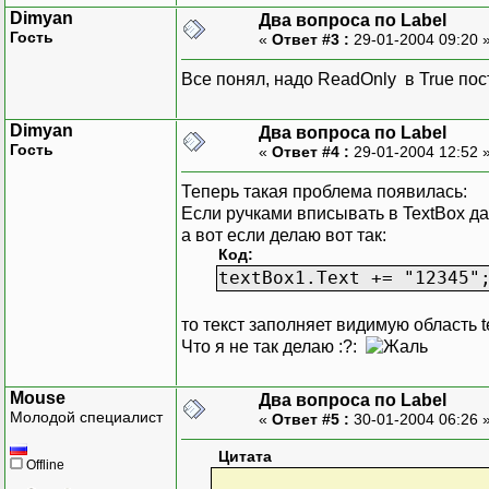
Dimyan
Два вопроса по Label
Гость
«
Ответ #3 :
29-01-2004 09:20 
Все понял, надо ReadOnly в True пос
Dimyan
Два вопроса по Label
Гость
«
Ответ #4 :
29-01-2004 12:52 
Теперь такая проблема появилась:
Если ручками вписывать в TextBox да
а вот если делаю вот так:
Код:
textBox1.Text += "12345"
то текст заполняет видимую область 
Что я не так делаю :?:
Mouse
Два вопроса по Label
Молодой специалист
«
Ответ #5 :
30-01-2004 06:26 
Цитата
Offline