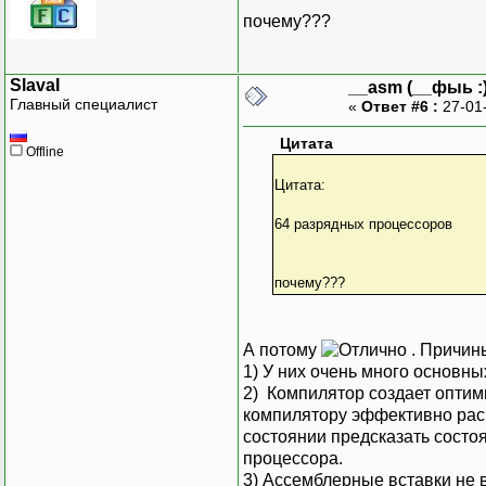
почему???
SlavaI
__asm (__фыь :)
Главный специалист
«
Ответ #6 :
27-01
Цитата
Offline
Цитата:
64 разрядных процессоров
почему???
А потому
. Причины
1) У них очень много основны
2) Компилятор создает оптим
компилятору эффективно расп
состоянии предсказать состо
процессора.
3) Ассемблерные вставки не в