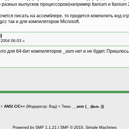
 разных выпусков процессоров(например Itanium и Itanium 2
хочется писать на ассемблере, то придется компилить код 
gcc так и для компиляторов Microsoft.
)
-2004 06:03 »
что для 64-бит компиляторов _asm нет и не будет. Пришло
>
ANSI С/С++
(Модератор:
Вад
) > Тема:
__asm (__фыь :))
Powered by SMF 1.1.21
|
SMF © 2015, Simple Machines