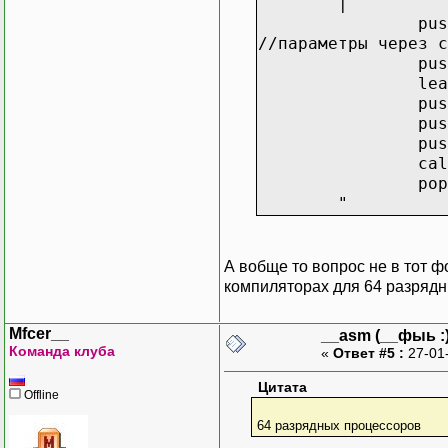
|
pus
//параметры через с
pus
le
pus
pus
pus
cal
po
"
А вобще то вопрос не в тот ф
компиляторах для 64 разрядн
Mfcer__
__asm (__фыь :)
Команда клуба
«
Ответ #5 :
27-01
Цитата
Offline
64 разрядных процессоров