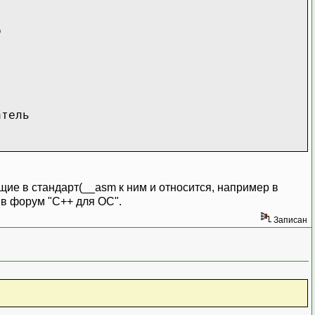
р
атель
щие в стандарт(__asm к ним и относится, например в
 в форум "C++ для ОС".
Записан