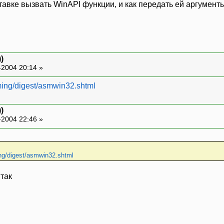
тавке вызвать WinAPI функции, и как передать ей аргумент
)
-2004 20:14 »
ming/digest/asmwin32.shtml
)
-2004 22:46 »
ing/digest/asmwin32.shtml
 так