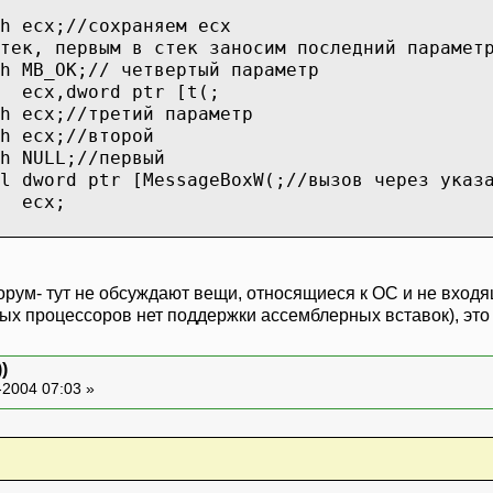
h ecx;//сохраняем ecx
тек, первым в стек заносим последний парамет
h MB_OK;// четвертый параметр
a ecx,dword ptr [t(;
h ecx;//третий параметр
h ecx;//второй
h NULL;//первый
l dword ptr [MessageBoxW(;//вызов через указ
p ecx;
орум- тут не обсуждают вещи, относящиеся к ОС и не входя
ых процессоров нет поддержки ассемблерных вставок), это
)
-2004 07:03 »