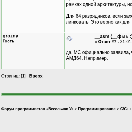
рамках одной архитектуры, но
Для 64 разрядников, если за
линковать. Это верно как для 
grozny
__asm (__фыь :)
Гость
«
Ответ #7 :
31-01
да, МС официально заявила, 
АМД64. Например.
Страниц: [
1
]
Вверх
Форум программистов «Весельчак У»
>
Программирование
>
C/C++