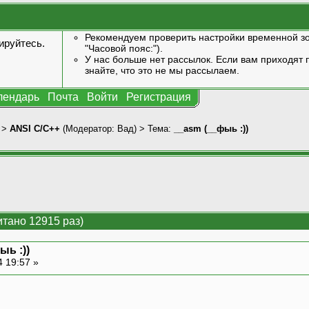
Рекомендуем проверить настройки временной зо
ируйтесь
.
"Часовой пояс:").
У нас больше нет рассылок. Если вам приходят п
знайте, что это не мы рассылаем.
лендарь
Почта
Войти
Регистрация
>
ANSI С/С++
(Модератор:
Вад
) > Тема:
__asm (__фыь :))
итано 12915 раз)
ыь :))
4 19:57 »