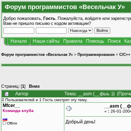
Форум программистов «Весельчак У»
Добро пожаловать,
Гость
. Пожалуйста,
войдите
или
зарегистр
Вам не пришло
письмо с кодом активации?
Начало
Наши сайты
Правила
Помощь
Поиск
Ка
Форум программистов «Весельчак У»
>
Программирование
>
C/C++
Страниц: [
1
]
Вниз
Автор
Тема: __asm (__фыь :)) (Проч
0 Пользователей и 1 Гость смотрят эту тему.
Mfcer__
__asm (__ф
Команда клуба
«
:
26-01-200
Добрый день!
Offline