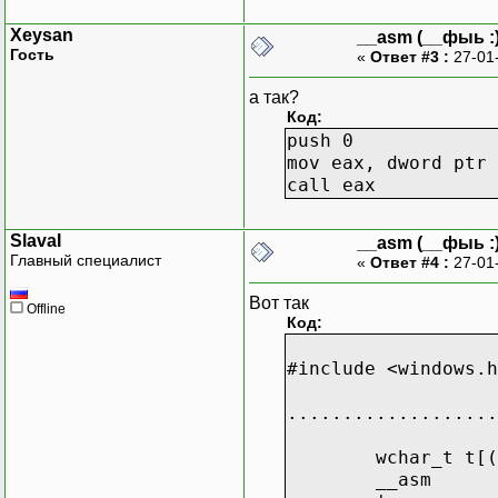
Xeysan
__asm (__фыь :)
Гость
«
Ответ #3 :
27-01
а так?
Код:
push 0
mov eax, dword ptr 
call eax
SlavaI
__asm (__фыь :)
Главный специалист
«
Ответ #4 :
27-01
Вот так
Offline
Код:
#include <windows.h
...................
wchar_t t[(
__asm