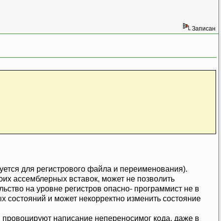
Записан
ьзуется для регистрового файла и переименования).
воих ассемблерных вставок, может не позволить
ство на уровне регистров опасно- программист не в
ых состояний и может некорректно изменить состояние
и провоцируют написание непереносимог кода, даже в