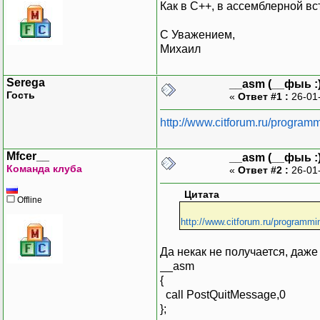
Как в С++, в ассемблерной вс
С Уважением,
Михаил
Serega
__asm (__фыь :)
Гость
«
Ответ #1 :
26-01
http://www.citforum.ru/program
Mfcer__
__asm (__фыь :)
Команда клуба
«
Ответ #2 :
26-01
Цитата
Offline
http://www.citforum.ru/programm
Да некак не получается, даже
__asm
{
call PostQuitMessage,0
};