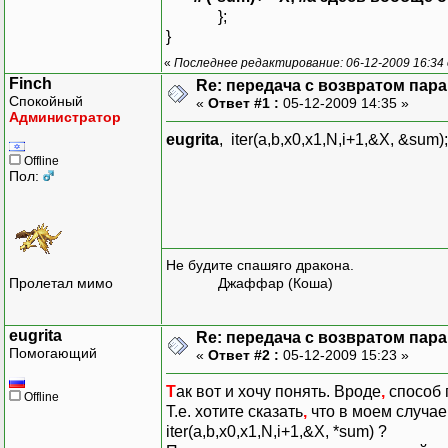
};
}
«
Последнее редактирование: 06-12-2009 16:34 
Finch
Re: передача с возвратом пар
Спокойный
«
Ответ #1 :
05-12-2009 14:35 »
Администратор
eugrita
, iter(a,b,x0,x1,N,i+1,&X, &su
Offline
Пол:
Не будите спашяго дракона.
Пролетал мимо
Джаффар (Коша)
eugrita
Re: передача с возвратом пар
Помогающий
«
Ответ #2 :
05-12-2009 15:23 »
Т
ак вот и хочу понять. Вроде
,
способ 
Offline
Т.е. хотите сказать
,
что в моем случае 
iter(a,b,x0,x1,N,i+1,&X, *sum) ?