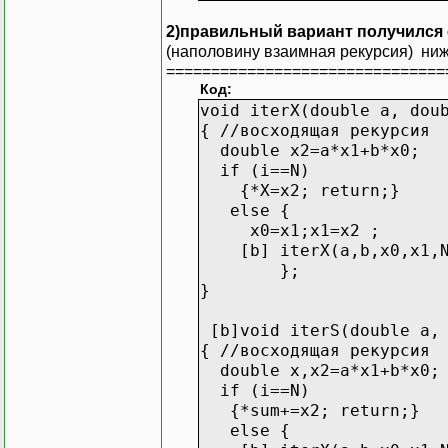
2)правильный вариант получился 
(наполовину взаимная рекурсия) ни
===============================
Код:
void iterX(double a, dou
{ //восходящая рекурсия
double x2=a*x1+b*x0;
if (i==N)
{*X=x2; return;}
else {
x0=x1;x1=x2 ;
[b] iterX(a,b,x0,x1,N,
};
}
[b]void iterS(double a, 
{ //восходящая рекурсия
double x,x2=a*x1+b*x0;
if (i==N)
{*sum+=x2; return;}
else {