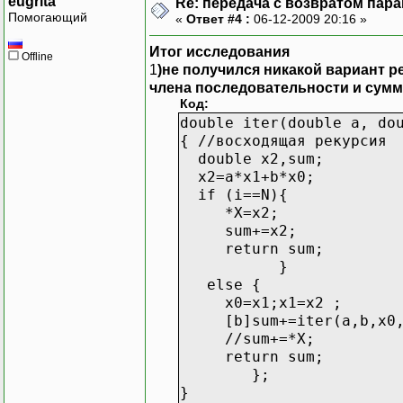
eugrita
Re: передача с возвратом пар
Помогающий
«
Ответ #4 :
06-12-2009 20:16 »
Итог исследования
Offline
1
)не получился никакой вариант 
члена последовательности и сумм
Код:
double iter(double a, do
{ //восходящая рекурсия
double x2,sum;
x2=a*x1+b*x0;
if (i==N){
*X=x2;
sum+=x2;
return sum;
}
else {
x0=x1;x1=x2 ;
[b]sum+=iter(a,b,x0,x
//sum+=*X;
return sum;
};
}