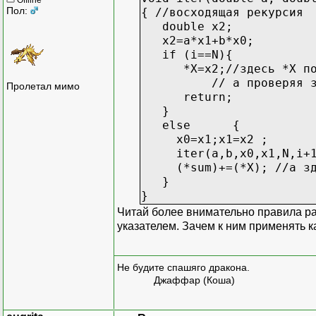
Пол:
{ //восходящая рекурсия
double x2;
x2=a*x1+b*x0;
if (i==N){
*X=x2;//здесь *X полу
// а проверяя значени
Пролетал мимо
return;
}
else {
x0=x1;x1=x2 ;
iter(a,b,x0,x1,N,i+1,
(*sum)+=(*X); //а здес
}
}
Читай более внимательно правила ра
указателем. Зачем к ним применять к
Не будите спашяго дракона.
Джаффар (Коша)