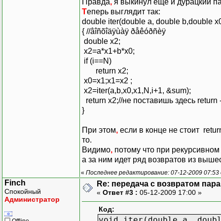
Правда
,
я выкинул еще и дурацкий па
Т
еперь выглядит так:
double iter(double a, double b,double x0
{ //âîñõîäÿùàÿ ðåêóðñèÿ
double x2;
x2=a*x1+b*x0;
if (i==N)
return x2;
x0=x1;x1=x2 ;
x2=iter(a,b,x0,x1,N,i+1, &sum);
return x2;//не поставишь здесь return -
}
При этом
,
если в конце не стоит retur
то.
Видимо
,
потому что при рекурсивном в
а за ним идет ряд возвратов из выше
«
Последнее редактирование: 07-12-2009 07:53 
Finch
Re: передача с возвратом пар
Спокойный
«
Ответ #3 :
05-12-2009 17:00 »
Администратор
Код:
void iter(double a, doub
Offline