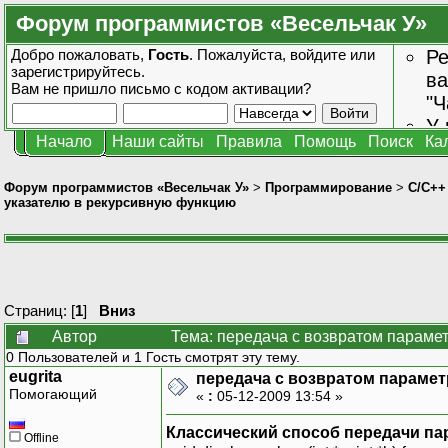
Форум программистов «Весельчак У»
Добро пожаловать,
Гость
. Пожалуйста,
войдите
или
Ре
зарегистрируйтесь
.
ва
Вам не пришло
письмо с кодом активации?
"Ч
У 
Начало
Наши сайты
Правила
Помощь
Поиск
Ка
от
зн
Форум программистов «Весельчак У»
>
Программирование
>
C/C++
указателю в рекурсивную функцию
Страниц: [
1
]
Вниз
Автор
Тема: передача с возвратом параме
0 Пользователей и 1 Гость смотрят эту тему.
eugrita
передача с возвратом параме
Помогающий
«
:
05-12-2009 13:54 »
Классический способ передачи па
Offline