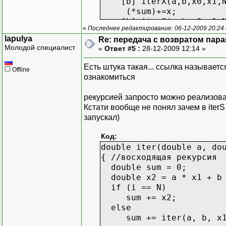
[b] iterX(a,b,x0,x1,N,
(*sum)+=x;
[b] iterS(a,b,x0,x1,N,
«
Последнее редактирование: 06-12-2009 20:24 
};
lapulya
Re: передача с возвратом пар
}
Молодой специалист
«
Ответ #5 :
28-12-2009 12:14 »
//вызов
Есть штука такая... ссылка называетс
Offline
iterX(a,b,x0,x1,n,2,&x);
ознакомиться
printf("x[%i]=%f\n\n",n,
Sum=0;
рекурсией запросто можно реализоват
iterS(a,b,x0,x1,n,2,&Sum
Кстати вообще не понял зачем в iterS
Sum+=x0+x1;
запускал)
printf("S[%i]=%f\n\n",n,
Код:
double iter(double a, do
{ //восходящая рекурсия
double sum = 0;
double x2 = a * x1 + b 
if (i == N)
sum += x2;
else
sum += iter(a, b, x1,