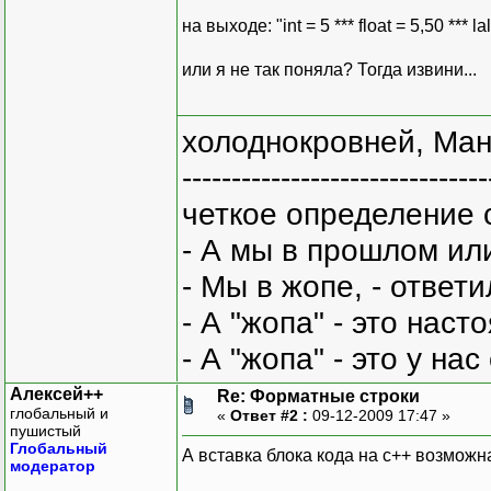
на выходе: "int = 5 *** float = 5,50 *** lal
или я не так поняла? Тогда извини...
холоднокровней, Ман
-------------------------------
четкое определение 
- А мы в прошлом ил
- Мы в жопе, - ответи
- А "жопа" - это нас
- А "жопа" - это у на
Алексей++
Re: Форматные строки
глобальный и
«
Ответ #2 :
09-12-2009 17:47 »
пушистый
Глобальный
А вставка блока кода на с++ возможн
модератор