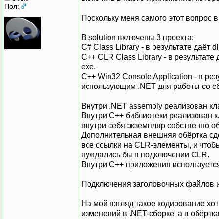
Пол:
Поскольку меня самого этот вопрос 
В solution включены 3 проекта:
C# Class Library - в результате даёт 
С++ CLR Class Library - в результате
exe.
С++ Win32 Console Application - в ре
использующим .NET для работы со с
Внутри .NET assembly реализован кл
Внутри C++ библиотеки реализован к
внутри себя экземпляр собственно об
Дополнительная внешняя обёртка сде
все ссылки на CLR-элементы, и что
нуждались бы в подключении CLR.
Внутри C++ приложения используется 
Подключения заголовочных файлов и л
На мой взгляд такое кодирование хот
изменений в .NET-сборке, а в обёртк