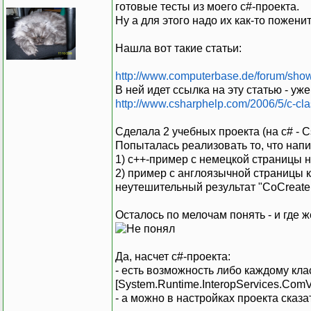
готовые тесты из моего c#-проекта.
Ну а для этого надо их как-то поженит
Нашла вот такие статьи:
http://www.computerbase.de/forum/sho
В ней идет ссылка на эту статью - уж
http://www.csharphelp.com/2006/5/c-cl
Сделала 2 учебных проекта (на c# - C
Попыталась реализовать то, что нап
1) с++-пример с немецкой страницы 
2) пример с англоязычной страницы к
неутешительный результат "CoCreateIns
Осталось по мелочам понять - и где 
Да, насчет c#-проекта:
- есть возможность либо каждому кла
[System.Runtime.InteropServices.ComVi
- а можно в настройках проекта сказать 