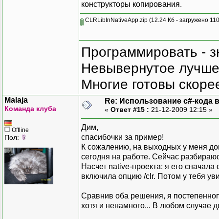
конструкторы копирования.
CLRLibInNativeApp.zip
(12.24 Кб - загружено 110
Программировать - з
Невывернутое лучше,
Многие готовы скорее
Malaja
Re: Использование c#-кода в
Команда клуба
«
Ответ #15 :
21-12-2009 12:15 »
Дим,
Offline
спасибочки за пример!
Пол:
К сожалению, на выходных у меня до
сегодня на работе. Сейчас разбираюс
Насчет native-проекта: я его сначал
включила опцию /clr. Потом у тебя уви
Сравнив оба решения, я постепенноп
хотя и ненамного... В любом случае д