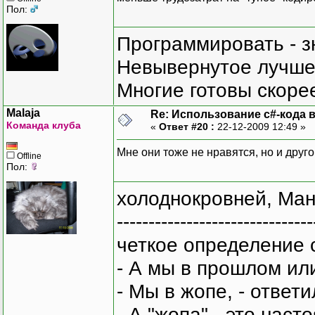
Пол:
Программировать - з
Невывернутое лучше,
Многие готовы скорее
Malaja
Re: Использование c#-кода в
Команда клуба
«
Ответ #20 :
22-12-2009 12:49 »
Мне они тоже не нравятся, но и друго
Offline
Пол:
холоднокровней, Ман
-------------------------------
четкое определение 
- А мы в прошлом ил
- Мы в жопе, - ответи
- А "жопа" - это нас