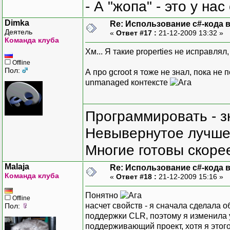
- А "жопа" - это у на
Dimka
Re: Использование c#-кода в
Деятель
«
Ответ #17 :
21-12-2009 13:32 »
Команда клуба
Хм... Я такие properties не исправля
Offline
Пол:
А про gcroot я тоже не знал, пока н
unmanaged контексте
Программировать - з
Невывернутое лучше,
Многие готовы скорее
Malaja
Re: Использование c#-кода в
Команда клуба
«
Ответ #18 :
21-12-2009 15:16 »
Понятно
Offline
насчет свойств - я сначала сделала 
Пол:
поддержки CLR, поэтому я изменила у
поддерживающий проект, хотя я этого