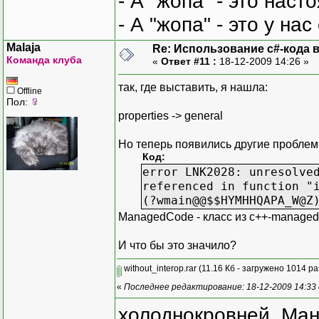
- А "жопа" - это нас
- А "жопа" - это у на
Malaja
Re: Использование c#-кода в
Команда клуба
«
Ответ #11 :
18-12-2009 14:26 »
так, где выставить, я нашла:
Offline
Пол:
properties -> general
Но теперь появились другие проблем
Код:
error LNK2028: unresolve
referenced in function "
(?wmain@@$$HYMHHQAPA_W@Z
ManagedCode - класс из с++-managed 
И что бы это значило?
without_interop.rar
(11.16 Кб - загружено 1014 ра
«
Последнее редактирование: 18-12-2009 14:33 
холоднокровней, Ман