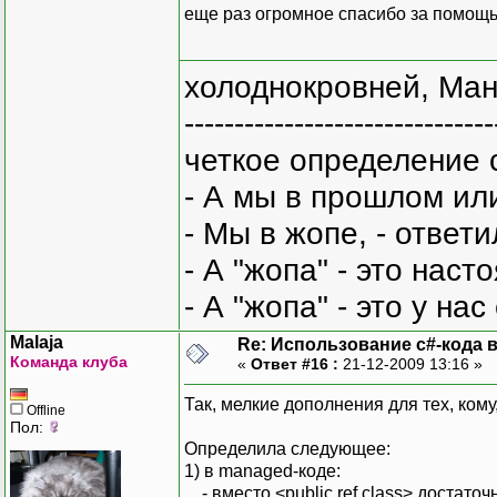
еще раз огромное спасибо за помощь
холоднокровней, Ман
-------------------------------
четкое определение 
- А мы в прошлом ил
- Мы в жопе, - ответи
- А "жопа" - это нас
- А "жопа" - это у на
Malaja
Re: Использование c#-кода в
Команда клуба
«
Ответ #16 :
21-12-2009 13:16 »
Так, мелкие дополнения для тех, кому
Offline
Пол:
Определила следующее:
1) в managed-коде:
- вместо <public ref class> достато