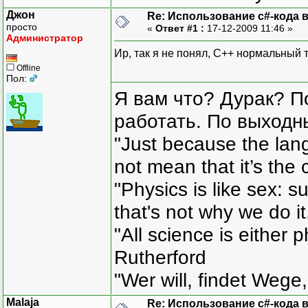
Джон
Re: Использование c#-кода в
просто
«
Ответ #1 :
17-12-2009 11:46 »
Администратор
Ир, так я не понял, С++ нормальный 
Offline
Пол:
Я вам что? Дурак? П
работать. По выходн
"Just because the lan
not mean that it’s the 
"Physics is like sex: s
that's not why we do i
"All science is either 
Rutherford
"Wer will, findet Wege,
Malaja
Re: Использование c#-кода в