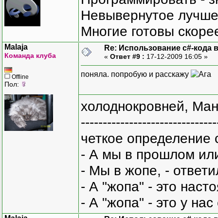
Невывернутое лучше,
Многие готовы скорее
Malaja
Re: Использование c#-кода в
Команда клуба
«
Ответ #9 :
17-12-2009 16:05 »
поняла. попробую и расскажу
Offline
Пол:
холоднокровней, Ман
-------------------------------
четкое определение 
- А мы в прошлом ил
- Мы в жопе, - ответи
- А "жопа" - это нас
- А "жопа" - это у на