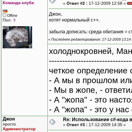
Команда клуба
«
Ответ #2 :
17-12-2009 12:58 »
Джон,
Offline
хотят нормальный с++.
Пол:
забыла дописать: среда обитания = с
«
Последнее редактирование: 17-12-2009 13:14 
холоднокровней, Ман
-------------------------------
четкое определение 
- А мы в прошлом ил
- Мы в жопе, - ответи
- А "жопа" - это нас
- А "жопа" - это у на
Джон
Re: Использование c#-кода в
просто
«
Ответ #3 :
17-12-2009 14:35 »
Администратор