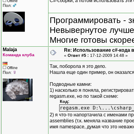
C#-сборки, а потом использовать эти о
Offline
Пол:
Программировать - з
Невывернутое лучше,
Многие готовы скорее
Malaja
Re: Использование c#-кода в
Команда клуба
«
Ответ #5 :
17-12-2009 14:48 »
Так, поборола я это дело.
Offline
Нашла еще один пример, он оказалс
Пол:
Подводные камни:
1) насколько я поняла, регистрировать
regasm.exe, но по такой схеме:
Код:
regasm.exe D:\...\csharp
2) я что-то напортачила с именами п
assemblies (т.к. меняла название про
имя namespace, думая что это неважн