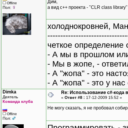
Дим,
Offline
а вид с++ проекта - "CLR class library
Пол:
холоднокровней, Ман
-------------------------------
четкое определение 
- А мы в прошлом ил
- Мы в жопе, - ответи
- А "жопа" - это нас
- А "жопа" - это у на
Dimka
Re: Использование c#-кода в
Деятель
«
Ответ #8 :
17-12-2009 15:52 »
Команда клуба
Не могу сказать, я не пробовал собират
Offline
Пол:
Программировать - з