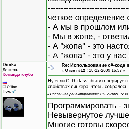
-------------------------------
четкое определение 
- А мы в прошлом ил
- Мы в жопе, - ответи
- А "жопа" - это нас
- А "жопа" - это у на
Dimka
Re: Использование c#-кода в
Деятель
«
Ответ #12 :
18-12-2009 15:37 »
Команда клуба
Ну если CLR class library генерирует в
свойствах линкера, чтобы собралось.
Offline
Пол:
«
Последнее редактирование: 18-12-2009 15:39
Программировать - з
Невывернутое лучше,
Многие готовы скорее