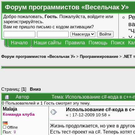
Форум программистов «Весельчак У»
Добро пожаловать,
Гость
. Пожалуйста,
войдите
или
Ре
зарегистрируйтесь
.
ва
Вам не пришло
письмо с кодом активации?
"Ч
У 
Начало
Наши сайты
Правила
Помощь
Поиск
Ка
от
зн
Форум программистов «Весельчак У»
>
Программирование
>
.NET 
Страниц: [
1
]
Вниз
Автор
Тема: Использование c#-кода в с++-
0 Пользователей и 1 Гость смотрят эту тему.
Malaja
Использование c#-кода в с+
Команда клуба
«
:
17-12-2009 10:58 »
Жизнь продолжается, но уже в друг
Offline
Есть тест-проект на c#. Теперь хотя
Пол: