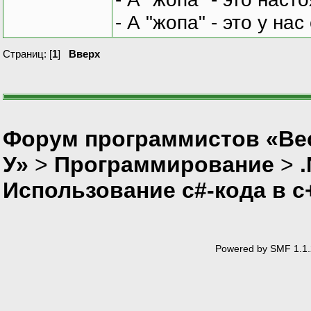
- А "жопа" - это у на
Страниц: [
1
]
Вверх
Форум программистов «Ве
У»
>
Программирование
>
Использование c#-кода в с
Powered by SMF 1.1.