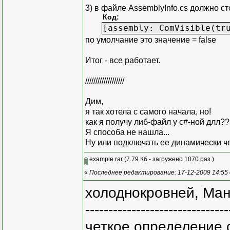
3) в файле AssemblyInfo.cs должно ст
Код:
[assembly: ComVisible(tr
по умолчание это значение = false
Итог - все работает.
///////////////////
Дим,
я так хотела с самого начала, но!
как я получу либ-файл у с#-ной длл?
Я способа не нашла...
Ну или подключать ее динамически чер
example.rar
(7.79 Кб - загружено 1070 раз.)
«
Последнее редактирование: 17-12-2009 14:55 
холоднокровней, Ман
-------------------------------
четкое определение 