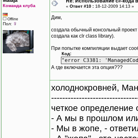
Malaja
Re: Использование c#-кода в
Команда клуба
«
Ответ #10 :
18-12-2009 14:13 »
Дим,
Offline
Пол:
создала обычный консольный проект н
создала как clr class library).
При попытке компиляции выдает соо
Код:
"error C3381: 'ManagedCo
А где включается эта опция???
холоднокровней, Ман
-------------------------------
четкое определение 
- А мы в прошлом ил
- Мы в жопе, - ответи