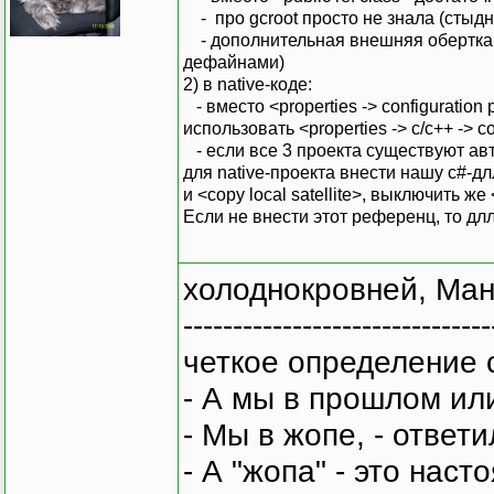
- про gcroot просто не знала (стыдно
- дополнительная внешняя обертка п
дефайнами)
2) в native-коде:
- вместо <properties -> configuration
использовать <properties -> c/c++ -> c
- если все 3 проекта существуют авто
для native-проекта внести нашу c#-дл
и <copy local satellite>, выключить же 
Если не внести этот референц, то длл
холоднокровней, Ман
-------------------------------
четкое определение 
- А мы в прошлом ил
- Мы в жопе, - ответи
- А "жопа" - это нас