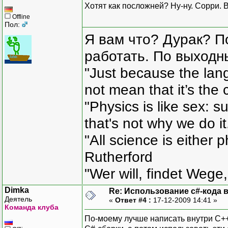
Хотят как посложней? Ну-ну. Сорри. 
Offline
Пол:
Я вам что? Дурак? П
работать. По выходн
"Just because the lan
not mean that it’s the 
"Physics is like sex: s
that's not why we do i
"All science is either 
Rutherford
"Wer will, findet Wege,
Dimka
Re: Использование c#-кода в
Деятель
«
Ответ #4 :
17-12-2009 14:41 »
Команда клуба
По-моему лучше написать внутри C++