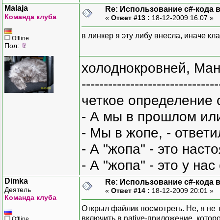
Malaja
Re: Использование c#-кода в
Команда клуба
«
Ответ #13 :
18-12-2009 16:07 »
в линкер я эту либу внесла, иначе к
Offline
Пол:
холоднокровней, Ман
-------------------------------
четкое определение 
- А мы в прошлом ил
- Мы в жопе, - ответи
- А "жопа" - это нас
- А "жопа" - это у на
Dimka
Re: Использование c#-кода в
Деятель
«
Ответ #14 :
18-12-2009 20:01 »
Команда клуба
Открыл файлик посмотреть. Не, я не то
включить в native-приложение, котор
Offline