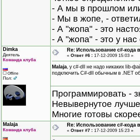
- А мы в прошлом ил
- Мы в жопе, - ответи
- А "жопа" - это нас
- А "жопа" - это у на
Dimka
Re: Использование c#-кода в
Деятель
«
Ответ #6 :
17-12-2009 15:03 »
Команда клуба
Malaja
, у c#-dll не надо никаких lib
подключить C#-dll обычным в .NET обр
Offline
Пол:
Программировать - з
Невывернутое лучше,
Многие готовы скорее
Malaja
Re: Использование c#-кода в
Команда клуба
«
Ответ #7 :
17-12-2009 15:23 »