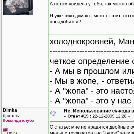
А потом увидела у тебя, как можно о
Я уже тихо думаю - может стоит это
понадобится?
холоднокровней, Ман
-------------------------------
четкое определение 
- А мы в прошлом ил
- Мы в жопе, - ответи
- А "жопа" - это нас
- А "жопа" - это у на
Dimka
Re: Использование c#-кода в
Деятель
«
Ответ #19 :
22-12-2009 12:28 »
Команда клуба
О статье: мне не нравятся двойные 
меньше трудозатрат на "тупое" кодир
Offline