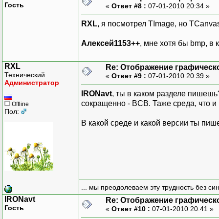
Гость
«
Ответ #8 :
07-01-2010 20:34 »
RXL
, я посмотрел TImage, но TCanva
Алексей1153++
, мне хотя бы bmp, в
RXL
Re: Отображение графическ
Технический
«
Ответ #9 :
07-01-2010 20:39 »
Администратор
IRONavt
, ты в каком разделе пишешь?
сокращенно - BCB. Таже среда, что и 
Offline
Пол:
В какой среде и какой версии ты пи
... мы преодолеваем эту трудность без си
IRONavt
Re: Отображение графическ
Гость
«
Ответ #10 :
07-01-2010 20:41 »