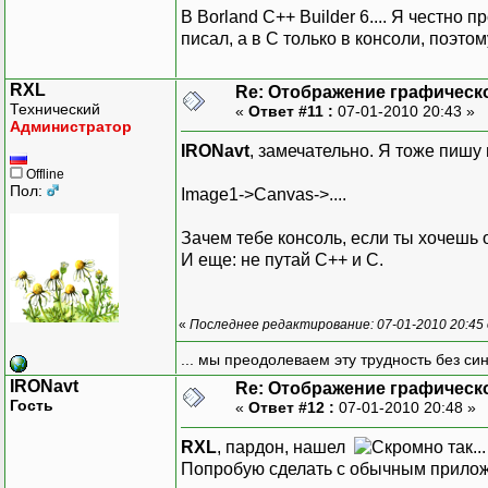
В Borland C++ Builder 6.... Я честно 
писал, а в C только в консоли, поэто
RXL
Re: Отображение графическ
Технический
«
Ответ #11 :
07-01-2010 20:43 »
Администратор
IRONavt
, замечательно. Я тоже пишу
Offline
Пол:
Image1->Canvas->....
Зачем тебе консоль, если ты хочешь
И еще: не путай C++ и C.
«
Последнее редактирование: 07-01-2010 20:45
... мы преодолеваем эту трудность без си
IRONavt
Re: Отображение графическ
Гость
«
Ответ #12 :
07-01-2010 20:48 »
RXL
, пардон, нашел
Попробую сделать с обычным прило