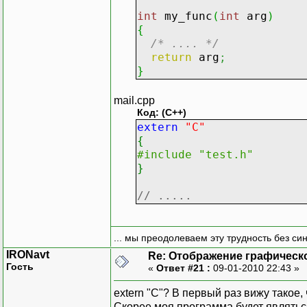
int
my_func
(
int
arg
)
{
/* .... */
return
arg
;
}
mail.cpp
Код: (C++)
extern
"C"
{
#include "test.h"
}
// .....
... мы преодолеваем эту трудность без си
IRONavt
Re: Отображение графическ
Гость
«
Ответ #21 :
09-01-2010 22:43 »
extern "C"? В первый раз вижу такое,
Скорее моя программа будет являтьс