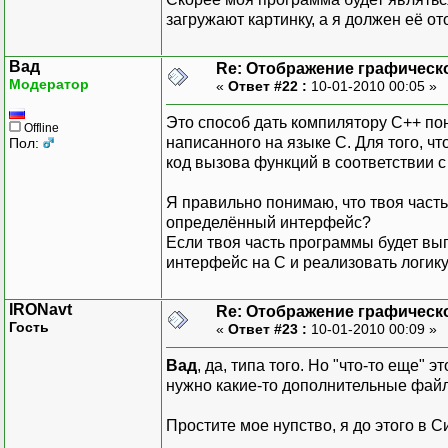
загружают картинку, а я должен её от
Вад
Re: Отображение графическ
Модератор
«
Ответ #22 :
10-01-2010 00:05 »
Это способ дать компилятору C++ пон
Offline
написанного на языке C. Для того, 
Пол:
код вызова функций в соответствии 
Я правильно понимаю, что твоя часть
определённый интерфейс?
Если твоя часть программы будет вып
интерфейс на C и реализовать логику
IRONavt
Re: Отображение графическ
Гость
«
Ответ #23 :
10-01-2010 00:09 »
Вад
, да, типа того. Но "что-то еще" 
нужно какие-то дополнительные фай
Простите мое нупство, я до этого в 