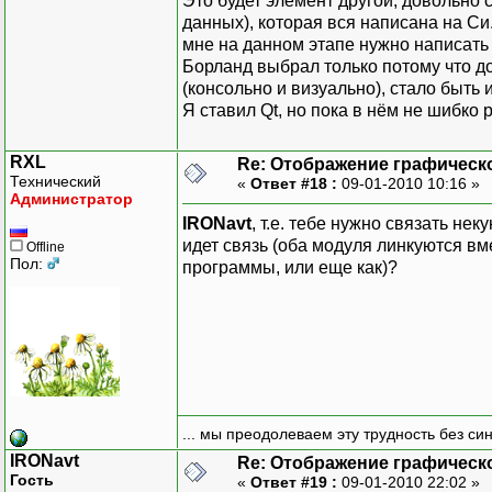
Это будет элемент другой, довольно 
данных), которая вся написана на Си.
мне на данном этапе нужно написать 
Борланд выбрал только потому что до 
(консольно и визуально), стало быть
Я ставил Qt, но пока в нём не шибко 
RXL
Re: Отображение графическ
Технический
«
Ответ #18 :
09-01-2010 10:16 »
Администратор
IRONavt
, т.е. тебе нужно связать н
идет связь (оба модуля линкуются вм
Offline
Пол:
программы, или еще как)?
... мы преодолеваем эту трудность без си
IRONavt
Re: Отображение графическ
Гость
«
Ответ #19 :
09-01-2010 22:02 »