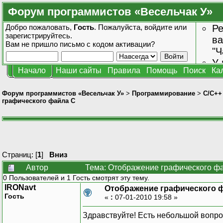
Форум программистов «Весельчак У»
Добро пожаловать,
Гость
. Пожалуйста,
войдите
или
Ре
зарегистрируйтесь
.
ва
Вам не пришло
письмо с кодом активации?
"Ч
У 
Начало
Наши сайты
Правила
Помощь
Поиск
Ка
от
зн
Форум программистов «Весельчак У»
>
Программирование
>
C/C++
графического файла C
Страниц: [
1
]
Вниз
Автор
Тема: Отображение графического фа
0 Пользователей и 1 Гость смотрят эту тему.
IRONavt
Отображение графического 
Гость
«
:
07-01-2010 19:58 »
Здравствуйте! Есть небольшой вопро