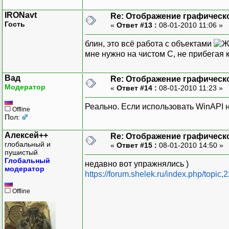
IRONavt
Re: Отображение графическ
Гость
«
Ответ #13 :
08-01-2010 11:06 »
блин, это всё работа с объектами
мне нужно на чистом C, не прибегая
Вад
Re: Отображение графическ
Модератор
«
Ответ #14 :
08-01-2010 11:23 »
Реально. Если использовать WinAPI 
Offline
Пол:
Алексей++
Re: Отображение графическ
глобальный и
«
Ответ #15 :
08-01-2010 14:50 »
пушистый
Глобальный
недавно вот упражнялись )
модератор
https://forum.shelek.ru/index.php/topic,
Offline