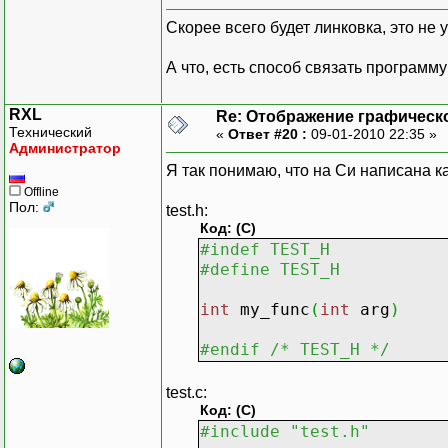
Скорее всего будет линковка, это не 
А что, есть способ связать программ
RXL
Re: Отображение графическ
Технический
«
Ответ #20 :
09-01-2010 22:35 »
Администратор
Я так понимаю, что на Си написана к
Offline
Пол:
test.h:
Код: (C)
#indef TEST_H
#define TEST_H
int
my_func
(
int
arg
)
#endif /* TEST_H */
test.c:
Код: (C)
#include "test.h"