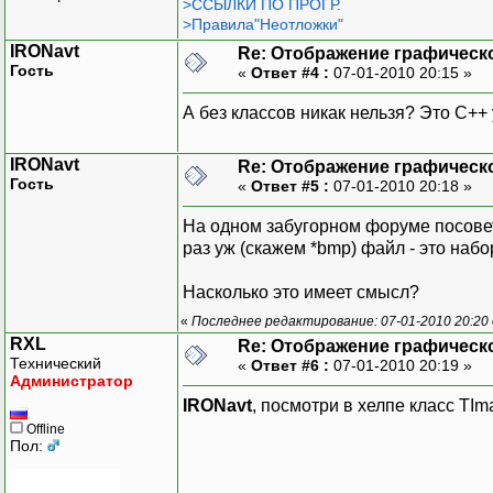
>ССЫЛКИ ПО ПРОГР.
>Правила"Неотложки"
IRONavt
Re: Отображение графическ
Гость
«
Ответ #4 :
07-01-2010 20:15 »
А без классов никак нельзя? Это C++
IRONavt
Re: Отображение графическ
Гость
«
Ответ #5 :
07-01-2010 20:18 »
На одном забугорном форуме посовет
раз уж (скажем *bmp) файл - это на
Насколько это имеет смысл?
«
Последнее редактирование: 07-01-2010 20:20
RXL
Re: Отображение графическ
Технический
«
Ответ #6 :
07-01-2010 20:19 »
Администратор
IRONavt
, посмотри в хелпе класс TIm
Offline
Пол: