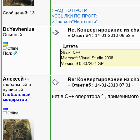
>FAQ ПО ПРОГР.
Сообщений: 13
>ССЫЛКИ ПО ПРОГР.
>Правила"Неотложки"
Dr.Yevhenius
Re: Конвертирование из char
Опытный
«
Ответ #4 :
14-01-2010 06:59 »
Цитата
Offline
Язык: C++
Пол:
Microsoft Visual Studio 2008
Version 9.0.30729.1 SP
Алексей++
Re: Конвертирование из char
глобальный и
«
Ответ #5 :
14-01-2010 07:01 »
пушистый
Глобальный
нет в C++ оператора ^ , применимого
модератор
Offline