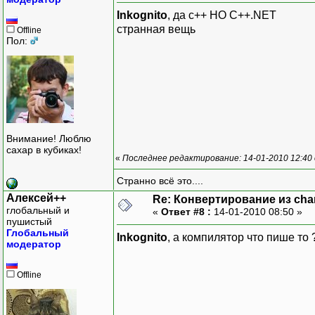
Inkognito
, да с++ НО C++.NET
странная вещь
Offline
Пол:
Внимание! Люблю
сахар в кубиках!
«
Последнее редактирование: 14-01-2010 12:40 
Странно всё это....
Алексей++
Re: Конвертирование из char
глобальный и
«
Ответ #8 :
14-01-2010 08:50 »
пушистый
Глобальный
Inkognito
, а компилятор что пише то 
модератор
Offline