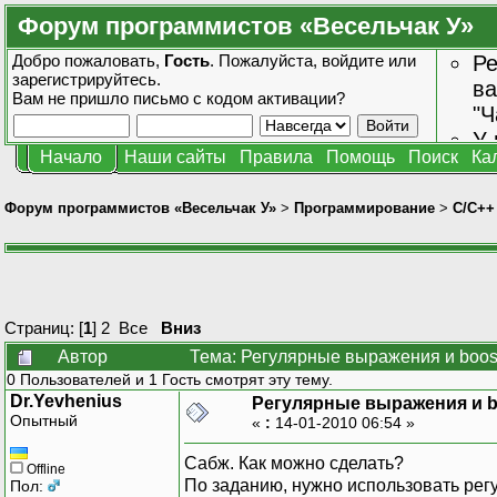
Форум программистов «Весельчак У»
Добро пожаловать,
Гость
. Пожалуйста,
войдите
или
Ре
зарегистрируйтесь
.
ва
Вам не пришло
письмо с кодом активации?
"Ч
У 
Начало
Наши сайты
Правила
Помощь
Поиск
Ка
от
зн
Форум программистов «Весельчак У»
>
Программирование
>
C/C++
Страниц: [
1
]
2
Все
Вниз
Автор
Тема: Регулярные выражения и boos
0 Пользователей и 1 Гость смотрят эту тему.
Dr.Yevhenius
Регулярные выражения и b
Опытный
«
:
14-01-2010 06:54 »
Сабж. Как можно сделать?
Offline
По заданию, нужно использовать ре
Пол: