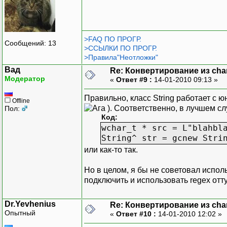
>FAQ ПО ПРОГР.
Сообщений: 13
>ССЫЛКИ ПО ПРОГР.
>Правила"Неотложки"
Вад
Re: Конвертирование из char
Модератор
«
Ответ #9 :
14-01-2010 09:13 »
Правильно, класс String работает с
Offline
). Соответственно, в лучшем сл
Пол:
Код:
wchar_t * src = L"blahbl
String^ str = gcnew Stri
или как-то так.
Но в целом, я бы не советовал исполь
подключить и использовать regex отту
Dr.Yevhenius
Re: Конвертирование из char
Опытный
«
Ответ #10 :
14-01-2010 12:02 »