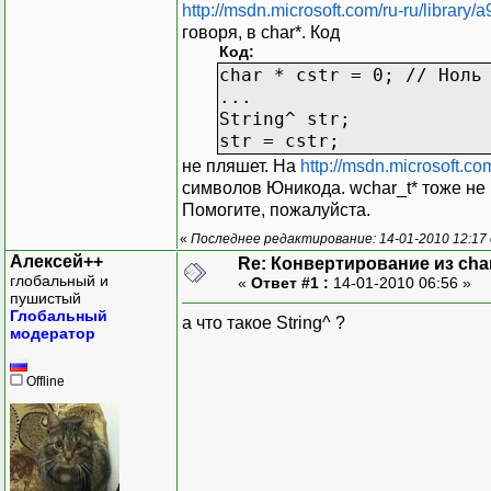
http://msdn.microsoft.com/ru-ru/library/
говоря, в char*. Код
Код:
char * cstr = 0; // Ноль
...
String^ str;
str = cstr;
не пляшет. На
http://msdn.microsoft.co
символов Юникода. wchar_t* тоже не 
Помогите, пожалуйста.
«
Последнее редактирование: 14-01-2010 12:17 
Алексей++
Re: Конвертирование из char
глобальный и
«
Ответ #1 :
14-01-2010 06:56 »
пушистый
Глобальный
а что такое String^ ?
модератор
Offline