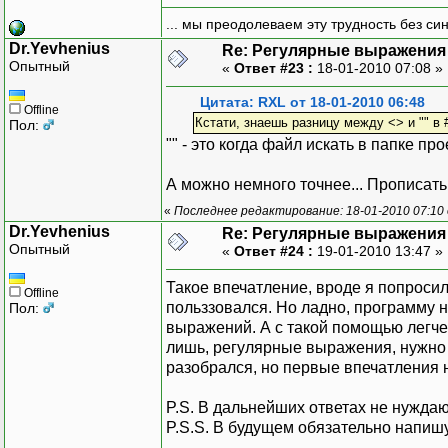
... мы преодолеваем эту трудность без си
Dr.Yevhenius
Re: Регулярные выражения 
Опытный
«
Ответ #23 :
18-01-2010 07:08 »
Цитата: RXL от 18-01-2010 06:48
Offline
Кстати, знаешь разницу между <> и "" в
Пол:
"" - это когда файл искать в папке прое
А можно немного точнее... Прописать 
«
Последнее редактирование: 18-01-2010 07:10 
Dr.Yevhenius
Re: Регулярные выражения 
Опытный
«
Ответ #24 :
19-01-2010 13:47 »
Такое впечатление, вроде я попросил
Offline
польззовался. Но ладно, программу н
Пол:
выражений. А с такой помощью легче н
лишь, регулярные выражения, нужно ш
разобрался, но первые впечатления 
P.S. В дальнейших ответах не нуждаю
P.S.S. В будущем обязательно напиш