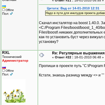
«
Ответ #21 :
18-01-2010 05:55 »
Цитата: Вад от 14-01-2010 12:31
Offline
Надо в пути для инклудов проекта добави
Пол:
Скачал инсталятор на boost 1.40.0. За
<C:/Program Files/boost/boost_1_40/bo
Files\boost\ никаких дополнительных
как-то установить буст через вижуал 
установку?
RXL
Re: Регулярные выражения 
Технический
«
Ответ #22 :
18-01-2010 06:48 »
Администратор
Пропиши в проекте путь "C:\Program Fi
Offline
Пол:
Кстати, знаешь разницу между <> и "