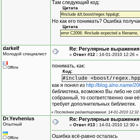
Там следующий код:
Цитата
#include &lt;boost/regex.hpp&gt;
Но как его понимать? Ошибка получа
Цитата
error C2006: #include expected a filename, 
darkelf
Re: Регулярные выражения 
Молодой специалист
«
Ответ #12 :
14-01-2010 12:26 »
понимать, как:
Offline
Код:
#include <boost/regex.hp
как я понял из
http://blog.alno.name/20
библиотека, возможно Вы либо не соб
собранный, то соответственно они её
требует дополнительных библиотек.
«
Последнее редактирование: 14-01-2010 12:32 о
Dr.Yevhenius
Re: Регулярные выражения 
Опытный
«
Ответ #13 :
14-01-2010 12:30 »
Ошибка всё-равно осталась
Offline