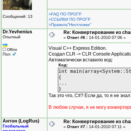
>FAQ ПО ПРОГР.
Сообщений: 13
>ССЫЛКИ ПО ПРОГР.
>Правила"Неотложки"
Dr.Yevhenius
Re: Конвертирование из char
Опытный
«
Ответ #6 :
14-01-2010 07:06 »
Visual C++ Express Edition.
Offline
Создал CLR -> CLR Console Applicati
Пол:
Автоматически вставило код:
Код:
int main(array<System::S
{
...
}
Так это что, C#? Если да, то я не зна
В любом случае, я не могу конвертиров
Антон (LogRus)
Re: Конвертирование из char
Глобальный
«
Ответ #7 :
14-01-2010 07:11 »
модератор