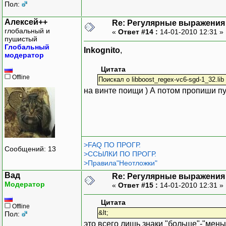
Пол:
Алексей++
Re: Регулярные выражения 
глобальный и
«
Ответ #14 :
14-01-2010 12:31 »
пушистый
Глобальный
Inkognito
,
модератор
Цитата
Offline
Поискал о libboost_regex-vc6-sgd-1_32.lib
на винте поищи ) А потом пропиши пу
>FAQ ПО ПРОГР.
Сообщений: 13
>ССЫЛКИ ПО ПРОГР.
>Правила"Неотложки"
Вад
Re: Регулярные выражения 
Модератор
«
Ответ #15 :
14-01-2010 12:31 »
Цитата
Offline
&lt;
Пол:
это всего лишь знаки "больше"-"меньш