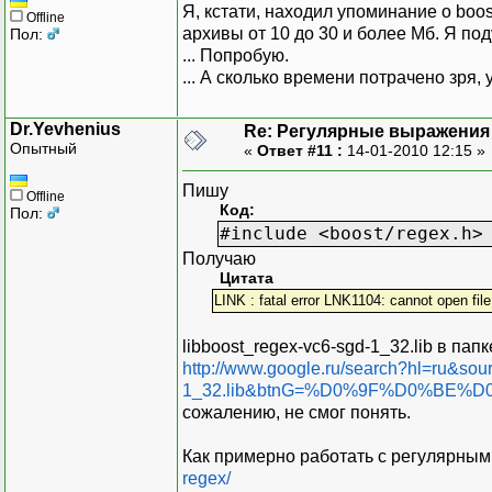
Я, кстати, находил упоминание о boos
Offline
архивы от 10 до 30 и более Мб. Я под
Пол:
... Попробую.
... А сколько времени потрачено зря, 
Dr.Yevhenius
Re: Регулярные выражения 
Опытный
«
Ответ #11 :
14-01-2010 12:15 »
Пишу
Offline
Код:
Пол:
#include <boost/regex.h>
Получаю
Цитата
LINK : fatal error LNK1104: cannot open file
libboost_regex-vc6-sgd-1_32.lib в папк
http://www.google.ru/search?hl=ru&so
1_32.lib&btnG=%D0%9F%D0%BE%D
сожалению, не смог понять.
Как примерно работать с регулярны
regex/