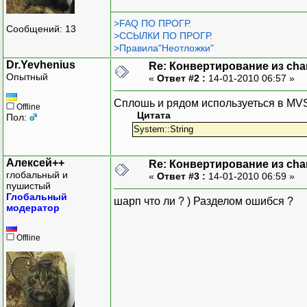
>FAQ ПО ПРОГР.
Сообщений: 13
>ССЫЛКИ ПО ПРОГР.
>Правила"Неотложки"
Dr.Yevhenius
Re: Конвертирование из char
Опытный
«
Ответ #2 :
14-01-2010 06:57 »
Сплошь и рядом используеться в MV
Offline
Цитата
Пол:
System::String
Алексей++
Re: Конвертирование из char
глобальный и
«
Ответ #3 :
14-01-2010 06:59 »
пушистый
Глобальный
шарп что ли ? ) Разделом ошибся ?
модератор
Offline