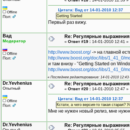
Цитата: Вад от 14-01-2010 12:37
Offline
Getting Started
Пол:
Первый раз вижу.
Вад
Re: Регулярные выражения 
Модератор
«
Ответ #19 :
14-01-2010 12:41 »
http://www.boost.org/
-> на главной есть
Offline
http://www.boost.org/doc/libs/1_41_0/mo
Пол:
и там внизу - "Getting Started on Wind
http://www.boost.org/doc/libs/1_41_0/m
«
Последнее редактирование: 14-01-2010 12:43
Dr.Yevhenius
Re: Регулярные выражения 
Опытный
«
Ответ #20 :
14-01-2010 12:47 »
Цитата: Вад от 14-01-2010 12:37
Offline
Кстати, а чего версия-то такая старая? 
Пол:
Мне не нужен новый релиз, мне нужно
Dr.Yevhenius
Re: Регулярные выражения 
Опытный