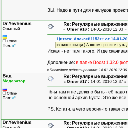
ЗЫ. Надо в пути для инклудов проекта
Dr.Yevhenius
Re: Регулярные выражения 
Опытный
«
Ответ #16 :
14-01-2010 12:33 »
Цитата: Алексей1153++ от 14-01-20
Offline
на винте поищи ) А потом пропиши путь 
Пол:
Искал - нет там такого. И где скачивал
Дополнение:
в папке Boost 1.32.0 (ко
«
Последнее редактирование: 14-01-2010 12:36 
Вад
Re: Регулярные выражения 
Модератор
«
Ответ #17 :
14-01-2010 12:37 »
lib-ы там и не должно быть - её надо
Offline
не основной архив буста. Это же всё 
Пол:
PS. Кстати, а чего версия-то такая с
Dr.Yevhenius
Re: Регулярные выражения 
Опытный
«
Ответ #18 :
14-01-2010 12:39 »