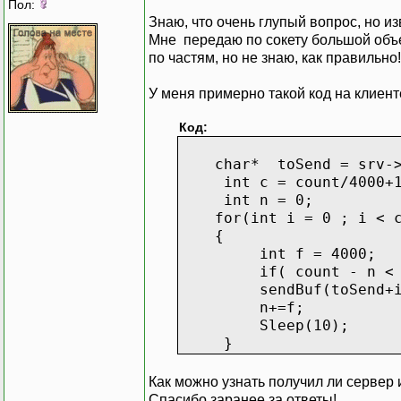
Пол:
Знаю, что очень глупый вопрос, но изв
Мне передаю по сокету большой объе
по частям, но не знаю, как правильно!
У меня примерно такой код на клиент
Код:
char* toSend = srv->ge
int c = count/4000+1
int n = 0;
for(int i = 0 ; i < c
{
int f = 4000;
if( count - n < f)
sendBuf(toSend+i*4
n+=f;
Sleep(10);
}
Как можно узнать получил ли серве
Спасибо заранее за ответы!