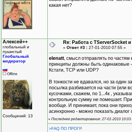
какая нет?
Алексей++
Re: Работа с TServerSocket и
глобальный и
«
Ответ #3 :
27-01-2010 07:55 »
пушистый
Глобальный
elenatt
, смысл отправлять по частям
модератор
принципы должны быть одинаковые - 
Кстати, TCP или UDP?
Offline
В тонкости не вдавался, но за один з
посылка разбивается на части (или в
кусочками, скажем, по 1...4к , указыв
контрольную сумму не помешает. При
вообще. И принимает, пока они прихо
асинхронно - можно показать диалог 
Сообщений: 13
«
Последнее редактирование: 27-01-2010 10:03
>FAQ ПО ПРОГР.