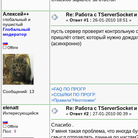
Алексей++
Re: Работа с TServerSocket и
глобальный и
«
Ответ #1 :
26-01-2010 18:51 »
пушистый
Глобальный
пусть сервер проверит контрольную с
модератор
пришлёт ответ, который нужно дождат
(асинхронно)
Offline
>FAQ ПО ПРОГР.
Сообщений: 13
>ССЫЛКИ ПО ПРОГР.
>Правила"Неотложки"
elenatt
Re: Работа с TServerSocket и
Интересующийся
«
Ответ #2 :
27-01-2010 00:39 »
Спасибо .
Offline
У меня такая проблема, что иногда б
Пол:
смысл отправлять данные по частям?