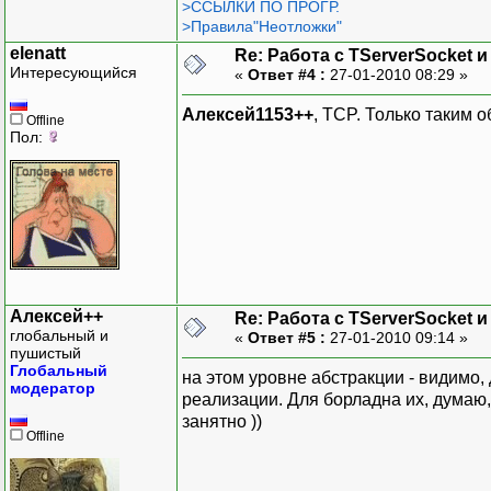
>ССЫЛКИ ПО ПРОГР.
>Правила"Неотложки"
elenatt
Re: Работа с TServerSocket и
Интересующийся
«
Ответ #4 :
27-01-2010 08:29 »
Алексей1153++
, TCP. Только таким 
Offline
Пол:
Алексей++
Re: Работа с TServerSocket и
глобальный и
«
Ответ #5 :
27-01-2010 09:14 »
пушистый
Глобальный
на этом уровне абстракции - видимо,
модератор
реализации. Для борладна их, думаю,
занятно ))
Offline