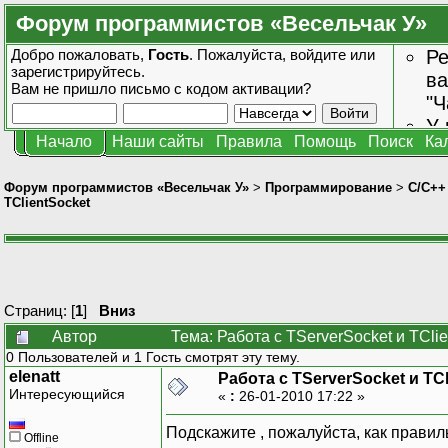
Форум программистов «Весельчак У»
Добро пожаловать,
Гость
. Пожалуйста,
войдите
или
Ре
зарегистрируйтесь
.
ва
Вам не пришло
письмо с кодом активации?
"Ч
У 
Начало
Наши сайты
Правила
Помощь
Поиск
Ка
от
зн
Форум программистов «Весельчак У»
>
Программирование
>
C/C++
TClientSocket
Страниц: [
1
]
Вниз
Автор
Тема: Работа с TServerSocket и TCli
0 Пользователей и 1 Гость смотрят эту тему.
elenatt
Работа с TServerSocket и TCl
Интересующийся
«
:
26-01-2010 17:22 »
Подскажите , пожалуйста, как правил
Offline