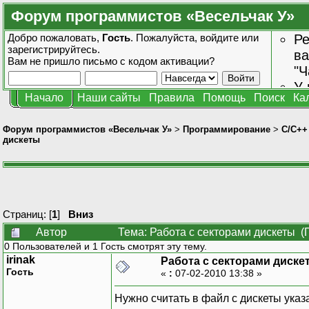
Форум программистов «Весельчак У»
Добро пожаловать,
Гость
. Пожалуйста,
войдите
или
Ре
зарегистрируйтесь
.
ва
Вам не пришло
письмо с кодом активации?
"Ч
У 
Начало
Наши сайты
Правила
Помощь
Поиск
Ка
от
зн
Форум программистов «Весельчак У»
>
Программирование
>
C/C++
дискеты
Страниц: [
1
]
Вниз
Автор
Тема: Работа с секторами дискеты (
0 Пользователей и 1 Гость смотрят эту тему.
irinak
Работа с секторами диске
Гость
«
:
07-02-2010 13:38 »
Нужно считать в файл с дискеты указ