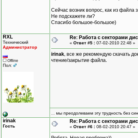
//puts("pishu");
Сейчас возник вопрос, как из файла 
delay(1000);
Не подскажете ли?
puts("pishu");
Спасибо большое-большое)
off1=FP_OFF(dat1);
segm1=FP_SEG(dat1);
RXL
Re: Работа с секторами ди
Технический
_asm{
«
Ответ #5 :
07-02-2010 22:48 »
Администратор
mov bx,off1
irinak
, все же рекомендую скачать до
mov es,segm1
чтение/закрытие файла.
Offline
mov ah,0x02
Пол:
mov al,sek
mov ch,dor
mov cl,0x1
mov dh,st1
mov dl,disc
int 13h
}
... мы преодолеваем эту трудность без си
for (i=0; i<100; i++)
irinak
Re: Работа с секторами ди
fprintf (fil, "%
Гость
«
Ответ #6 :
08-02-2010 20:47 »
fclose(fil);
Ребята, Новая проблема))