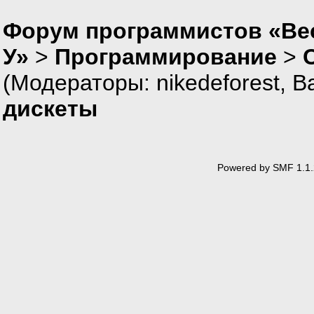
_AH = 0x03;
_AL = sec;
Форум программистов «Ве
_CH = 1;
_CL = 1;
У»
>
Программирование
>
_DH = 1;
_DL = disc;
(Модераторы:
nikedeforest
,
В
geninterrupt(0x13);
}while((_AH!=0x0 || _AL
дискеты
printf("GOTOVO!\n");
}
Powered by SMF 1.1.