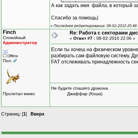
int i,sec;
А как задать имя файла, в который з
char buf[5000];
printf("Vvedite name fai
Спасибо за помощь)
scanf("%s",buf);
«
Последнее редактирование: 08-02-2010 20:48
printf("Vvedite kol-vo s
Finch
Re: Работа с секторами ди
scanf("%d",&sec);
Спокойный
«
Ответ #7 :
08-02-2010 22:06 »
FILE *fr=fopen(buf,"rb")
Администратор
fread(buf,sizeof(char),5
Если ты хочеш на физическом уровне
char *seg,*off,*ptr1;
разбирать сам файловую систему. Друг
Offline
int disc;
Пол:
FAT отслеживать принадлежность сек
disc=0x00;
{
_AH=0x00;
_DL=disc;
Не будите спашяго дракона.
geninterrupt(0x13);
Пролетал мимо
Джаффар (Коша)
}
do{
off=(char*) FP_OFF(bu
Страниц: [
1
]
Вверх
seg=(char*) FP_SEG(
ptr1=(char*) MK_FP(se
_BX = (int ) off;
_ES = (int ) seg;