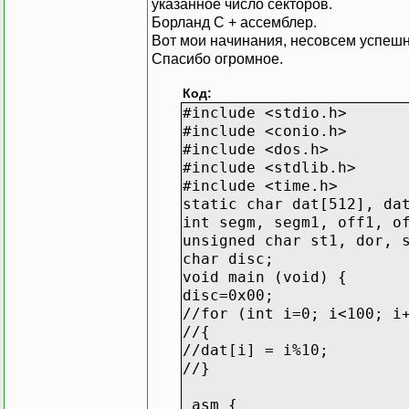
указанное число секторов.
Борланд С + ассемблер.
Вот мои начинания, несовсем успешн
Спасибо огромное.
Код:
#include <stdio.h>
#include <conio.h>
#include <dos.h>
#include <stdlib.h>
#include <time.h>
static char dat[512], da
int segm, segm1, off1, o
unsigned char st1, dor, 
char disc;
void main (void) {
disc=0x00;
//for (int i=0; i<100; i
//{
//dat[i] = i%10;
//}
_asm {