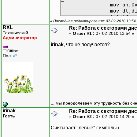
mov ah,0
mov dl,d
int 13h
«
Последнее редактирование: 07-02-2010 13:54
}
RXL
Re: Работа с секторами ди
puts("Enter storonu 1 2"
Технический
«
Ответ #1 :
07-02-2010 13:54 »
scanf("%d",&st1);
Администратор
puts("Enter doroshku");
irinak
, что не получается?
scanf("%d",&dor);
Offline
puts("Enter kol cektorov
Пол:
scanf("%d",&sek);
FILE *fil, *ou;
fil=fopen("c:\\temp\\123
ou=fopen("c:\\temp\\1234
//for (int i=0; i<100; i
//{
... мы преодолеваем эту трудность без си
fscanf(ou,"%s",&dat);
irinak
Re: Работа с секторами ди
//}
Гость
«
Ответ #2 :
07-02-2010 14:20 »
for (int i=0; i<100; i++
Считывает "левые" символы.(
{