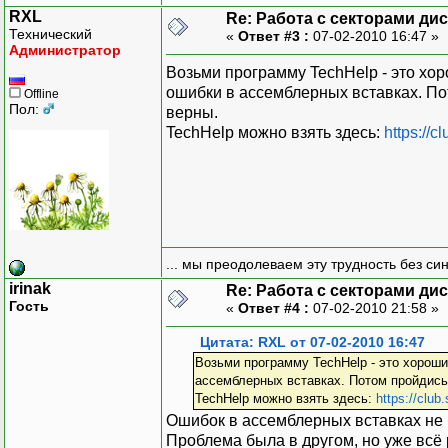
printf("%d",dat[i]);
RXL
Re: Работа с секторами ди
}
Технический
«
Ответ #3 :
07-02-2010 16:47 »
Администратор
Возьми программу TechHelp - это хор
off=FP_OFF(dat);
ошибки в ассемблерных вставках. Пот
Offline
segm=FP_SEG(dat);
Пол:
верны.
TechHelp можно взять здесь:
https://c
_asm{
mov bx,off
mov es,segm
mov ah,0x03
mov al,sek
... мы преодолеваем эту трудность без си
mov ch,dor
mov cl,0x1
irinak
Re: Работа с секторами ди
Гость
mov dh,st1
«
Ответ #4 :
07-02-2010 21:58 »
mov dl,disc
Цитата: RXL от 07-02-2010 16:47
int 13h
Возьми программу TechHelp - это хороши
}
ассемблерных вставках. Потом пройдись 
TechHelp можно взять здесь:
https://club
//getchar();
Ошибок в ассемблерных вставках не
puts("scital");
Проблема была в другом, но уже всё 
getchar();