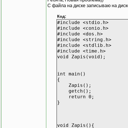
С файла на диске записываю на диске
getchar();
Код:
}
#include <stdio.h>
#include <conio.h>
#include <dos.h>
#include <string.h>
#include <stdlib.h>
#include <time.h>
void Zapis(void);
int main()
{
Zapis();
getch();
return 0;
}
void Zapis(){