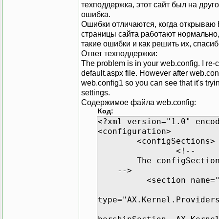
техподдержка, этот сайт был на друго
ошибка.
Ошибки отличаются, когда открываю h*
страницы сайта работают нормально, 
такие ошибки и как решить их, спасиб
Ответ техподдержки:
The problem is in your web.config. I re-
default.aspx file. However after web.conf
web.config1 so you can see that it's tryi
settings.
Содержимое файла web.config:
Код:
<?xml version="1.0" enco
<configuration>
<configSections>
<!--
The configSections de
-->
<section name="
type="AX.Kernel.Provider