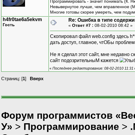
Программировать - значит понимать (К. Н
Невывернутое лучше, чем вправленное (М
allowDefinition="Machine
Многие готовы скорее умереть, чем подум
h4fr0tae6a5ekvm
Re: Ошибка в типе содерж
Гость
«
Ответ #7 :
08-02-2010 08:42 »
name="authenticationServ
Скопировал файл web.config здесь h**
type="System.Web.Configu
дать доступ, главное, чтОБы пробле
ection, System.Web.Exten
Не я сделал этот сайт, мне недавно с
сайт подозрительныМ кажется
Culture=neutral, PublicK
«
Последнее редактирование: 08-02-2010 11:31 
requirePermission="false
Страниц: [
1
]
Вверх
allowDefinition="Machine
name="roleService"
Форум программистов «Ве
type="System.Web.Configu
У»
>
Программирование
>
System.Web.Extensions, V