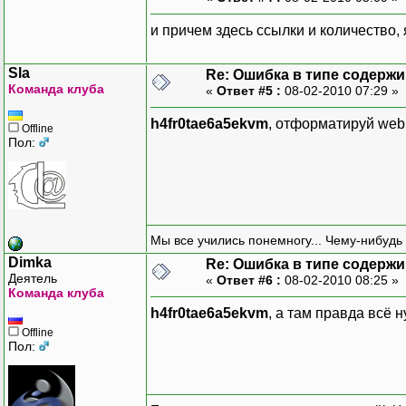
p, System.Web.Extensions
и причем здесь ссылки и количество,
PublicKeyToken=31BF3856A
Sla
Re: Ошибка в типе содерж
Команда клуба
«
Ответ #5 :
08-02-2010 07:29 »
name="jsonSerialization"
h4fr0tae6a5ekvm
, отформатируй web.
Offline
type="System.Web.Configu
Пол:
on, System.Web.Extension
PublicKeyToken=31BF3856A
allowDefinition="Everywh
Мы все учились понемногу... Чему-нибудь 
Dimka
Re: Ошибка в типе содерж
Деятель
«
Ответ #6 :
08-02-2010 08:25 »
Команда клуба
name="profileService"
h4fr0tae6a5ekvm
, а там правда всё 
type="System.Web.Configu
Offline
Пол:
System.Web.Extensions, V
PublicKeyToken=31BF3856A