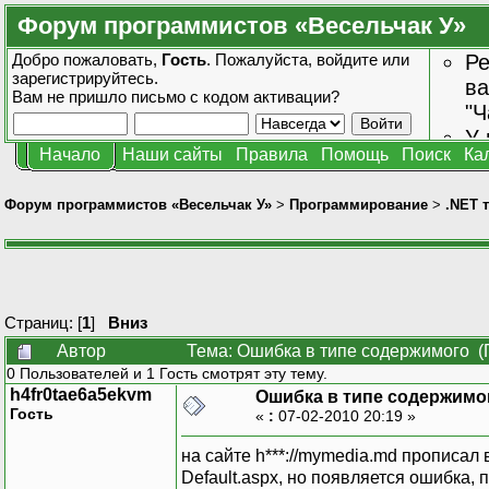
Форум программистов «Весельчак У»
Добро пожаловать,
Гость
. Пожалуйста,
войдите
или
Ре
зарегистрируйтесь
.
ва
Вам не пришло
письмо с кодом активации?
"Ч
У 
Начало
Наши сайты
Правила
Помощь
Поиск
Ка
от
зн
Форум программистов «Весельчак У»
>
Программирование
>
.NET 
Страниц: [
1
]
Вниз
Автор
Тема: Ошибка в типе содержимого (
0 Пользователей и 1 Гость смотрят эту тему.
h4fr0tae6a5ekvm
Ошибка в типе содержимо
Гость
«
:
07-02-2010 20:19 »
на сайте h***://mymedia.md прописал
Default.aspx, но появляется ошибка,