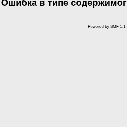
Ошибка в типе содержимог
PublicKeyToken=31BF3856A
allowDefinition="Machine
Powered by SMF 1.1.
</sectio
<section name="winFxHt
type="WinFxProgrammer.Wi
WinFxHttpCompression, Ve
PublicKeyToken=null" />
</configSections
<winFxHttpCompressionMo
enableTrace="true" compr
compressTraceHandler="tr