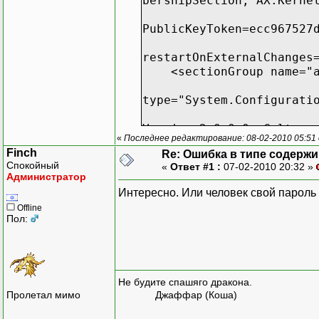
bershipSection, AX.Kerne
PublicKeyToken=ecc967527
restartOnExternalChanges
<sectionGroup name="ap
type="System.Configurati
Version=2.0.0.0, Culture
«
Последнее редактирование: 08-02-2010 05:51 
Finch
Re: Ошибка в типе содерж
PublicKeyToken=b77a5c561
Спокойный
«
Ответ #1 :
07-02-2010 20:32 »
<section
Администратор
Интересно. Или человек свой пароль в
type="System.Web.Configu
Offline
Пол:
, System.Web.Extensions,
PublicKeyToken=31BF3856A
Не будите спашяго дракона.
Пролетал мимо
Джаффар (Коша)
type="System.Web.Configu