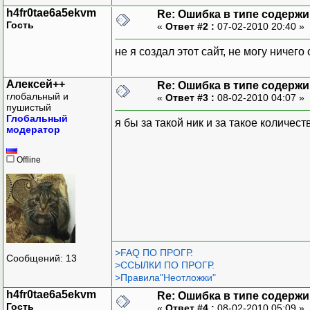
System.Web.Extensions, V
h4fr0tae6a5ekvm
Re: Ошибка в типе содерж
Гость
«
Ответ #2 :
07-02-2010 20:40 »
PublicKeyToken=31BF3856A
не я создал этот сайт, не могу ничего
name="scriptResourceHand
Алексей++
Re: Ошибка в типе содерж
глобальный и
«
Ответ #3 :
08-02-2010 04:07 »
type="System.Web.Configu
пушистый
Глобальный
я бы за такой ник и за такое количес
модератор
ection, System.Web.Exten
Culture=neutral, PublicK
Offline
requirePermission="false
allowDefinition="Machine
>FAQ ПО ПРОГР.
name="webServices"
Сообщений: 13
>ССЫЛКИ ПО ПРОГР.
>Правила"Неотложки"
type="System.Web.Configu
h4fr0tae6a5ekvm
Re: Ошибка в типе содерж
Гость
«
Ответ #4 :
08-02-2010 05:09 »