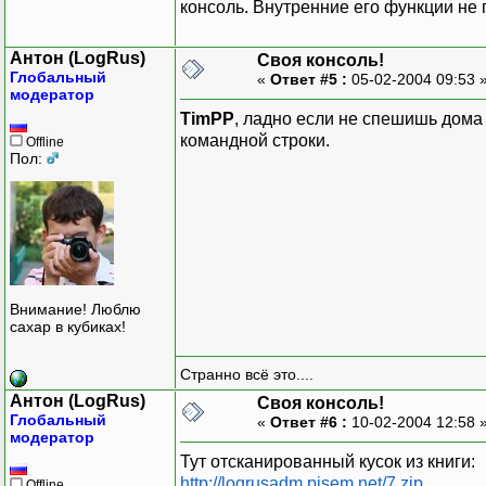
консоль. Внутренние его функции не 
Антон (LogRus)
Своя консоль!
Глобальный
«
Ответ #5 :
05-02-2004 09:53 
модератор
TimPP
, ладно если не спешишь дома 
командной строки.
Offline
Пол:
Внимание! Люблю
сахар в кубиках!
Странно всё это....
Антон (LogRus)
Своя консоль!
Глобальный
«
Ответ #6 :
10-02-2004 12:58 
модератор
Тут отсканированный кусок из книги:
http://logrusadm.pisem.net/7.zip
Offline