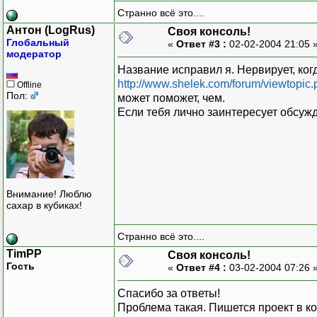
Странно всё это....
Антон (LogRus)
Своя консоль!
Глобальный
«
Ответ #3 :
02-02-2004 21:05 
модератор
Название исправил я. Нервирует, когд
http://www.shelek.com/forum/viewtopic
Offline
Пол:
может поможет, чем.
Если тебя лично заинтересует обсуж
Внимание! Люблю
сахар в кубиках!
Странно всё это....
TimPP
Своя консоль!
Гость
«
Ответ #4 :
03-02-2004 07:26 
Спасибо за ответы!
Проблема такая. Пишется проект в ко