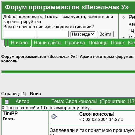
Форум программистов «Весельчак У»
Добро пожаловать,
Гость
. Пожалуйста,
войдите
или
Ре
зарегистрируйтесь
.
ва
Вам не пришло
письмо с кодом активации?
"Ч
У 
Начало
Наши сайты
Правила
Помощь
Поиск
Ка
от
зн
Форум программистов «Весельчак У»
>
Архив некоторых форумов
консоль!
Страниц: [
1
]
Вниз
Автор
Тема: Своя консоль! (Прочитано 117
0 Пользователей и 1 Гость смотрят эту тему.
TimPP
Своя консоль!
Гость
«
:
02-02-2004 14:27 »
Заплевали я так понят мою прошлую 