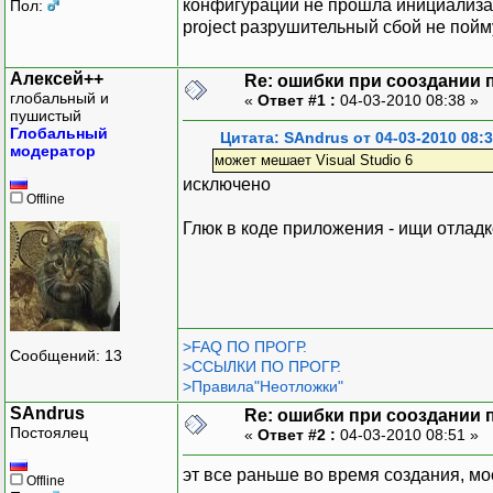
конфигурации не прошла инициализаци
Пол:
project разрушительный сбой не пойму
Алексей++
Re: ошибки при сооздании 
глобальный и
«
Ответ #1 :
04-03-2010 08:38 »
пушистый
Глобальный
Цитата: SAndrus от 04-03-2010 08:
модератор
может мешает Visual Studio 6
исключено
Offline
Глюк в коде приложения - ищи отлад
>FAQ ПО ПРОГР.
Сообщений: 13
>ССЫЛКИ ПО ПРОГР.
>Правила"Неотложки"
SAndrus
Re: ошибки при сооздании 
Постоялец
«
Ответ #2 :
04-03-2010 08:51 »
эт все раньше во время создания, мое
Offline