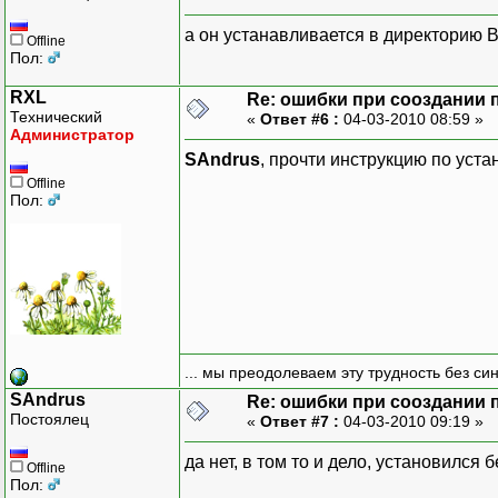
а он устанавливается в директорию 
Offline
Пол:
RXL
Re: ошибки при сооздании 
Технический
«
Ответ #6 :
04-03-2010 08:59 »
Администратор
SAndrus
, прочти инструкцию по уста
Offline
Пол:
... мы преодолеваем эту трудность без си
SAndrus
Re: ошибки при сооздании 
Постоялец
«
Ответ #7 :
04-03-2010 09:19 »
да нет, в том то и дело, установился
Offline
Пол: