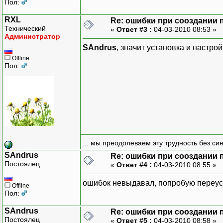
Пол:
RXL
Re: ошибки при сооздании 
Технический
«
Ответ #3 :
04-03-2010 08:53 »
Администратор
SAndrus
, значит установка и настро
Offline
Пол:
... мы преодолеваем эту трудность без си
SAndrus
Re: ошибки при сооздании 
Постоялец
«
Ответ #4 :
04-03-2010 08:55 »
ошибок невыдавал, попробую переус
Offline
Пол:
SAndrus
Re: ошибки при сооздании 
Постоялец
«
Ответ #5 :
04-03-2010 08:58 »