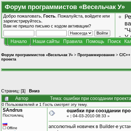
Форум программистов «Весельчак У»
Добро пожаловать,
Гость
. Пожалуйста,
войдите
или
Ре
зарегистрируйтесь
.
ва
Вам не пришло
письмо с кодом активации?
"Ч
У 
Начало
Наши сайты
Правила
Помощь
Поиск
Ка
от
зн
Форум программистов «Весельчак У»
>
Программирование
>
C/C++
проекта
Страниц: [
1
]
Вниз
Автор
Тема: ошибки при сооздании проекта
0 Пользователей и 1 Гость смотрят эту тему.
SAndrus
ошибки при сооздании про
Постоялец
«
:
04-03-2010 08:33 »
апсолютный новичек в Builder-e уста
Offline