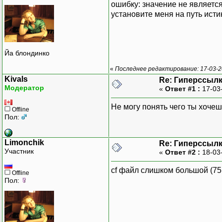
ошибку: значение не является
установите меня на путь исти
Йа блондинко
«
Последнее редактирование: 17-03-20
Kivals
Re: Гиперссылк
Модератор
«
Ответ #1 :
17-03
Не могу понять чего ты хоче
Offline
Пол:
Limonchik
Re: Гиперссылк
Участник
«
Ответ #2 :
18-03
cf файл слишком большой (75
Offline
Пол: