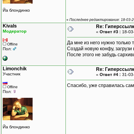
Йа блондинко
«
Последнее редактирование: 18-03-20
Kivals
Re: Гиперссылк
Модератор
«
Ответ #3 :
18-03
Да мне из него нужно только т
Offline
Создай новую конфу, загрузи 
Пол:
После этого не забудь сархиви
Limonchik
Re: Гиперссылк
Участник
«
Ответ #4 :
31-03
Спасибо, уже справилась сам
Offline
Пол:
Йа блондинко