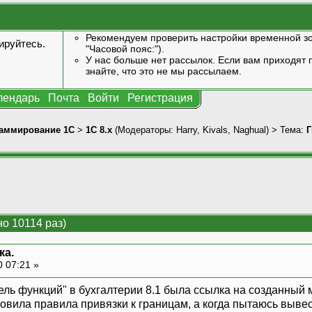
Рекомендуем проверить настройки временной зо
ируйтесь
.
"Часовой пояс:").
У нас больше нет рассылок. Если вам приходят п
знайте, что это не мы рассылаем.
лендарь
Почта
Войти
Регистрация
аммирование 1С
>
1С 8.x
(Модераторы:
Harry
,
Kivals
,
Naghual
) > Тема:
Г
о 10114 раз)
ка.
0 07:21 »
ель функций" в бухгалтерии 8.1 была ссылка на созданный м
овила правила привязки к границам, а когда пытаюсь вывес