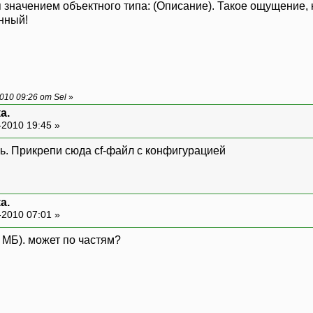
 значением объектного типа: (Описание). Такое ощущение, к
нный!
10 09:26 от Sel
»
а.
-2010 19:45 »
шь. Прикрепи сюда cf-файл с конфигурацией
а.
-2010 07:01 »
 МБ). может по частям?