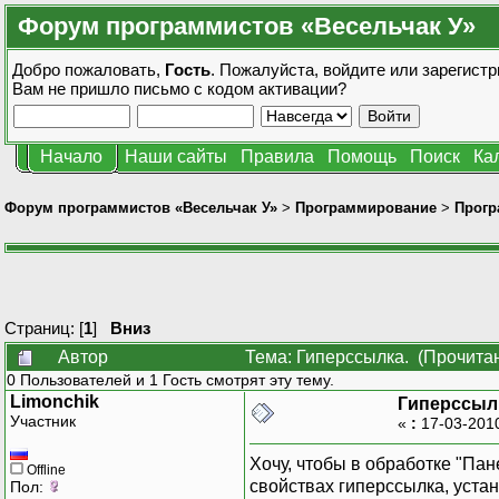
Форум программистов «Весельчак У»
Добро пожаловать,
Гость
. Пожалуйста,
войдите
или
зарегистр
Вам не пришло
письмо с кодом активации?
Начало
Наши сайты
Правила
Помощь
Поиск
Ка
Форум программистов «Весельчак У»
>
Программирование
>
Прогр
Страниц: [
1
]
Вниз
Автор
Тема: Гиперссылка. (Прочитан
0 Пользователей и 1 Гость смотрят эту тему.
Limonchik
Гиперссыл
Участник
«
:
17-03-201
Хочу, чтобы в обработке "Пан
Offline
свойствах гиперссылка, устан
Пол: