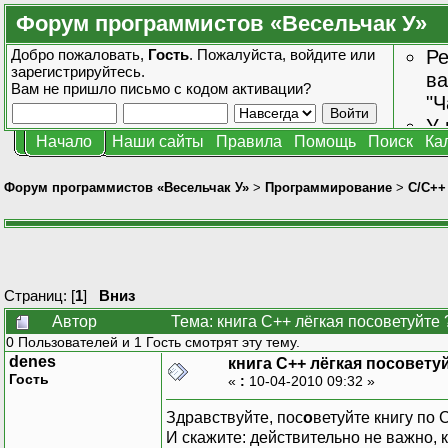
Форум программистов «Весельчак У»
Добро пожаловать,
Гость
. Пожалуйста,
войдите
или
Ре
зарегистрируйтесь
.
ва
Вам не пришло
письмо с кодом активации?
"Ч
У 
Начало
Наши сайты
Правила
Помощь
Поиск
Ка
от
зн
Форум программистов «Весельчак У»
>
Программирование
>
C/C++
Страниц: [
1
]
Вниз
Автор
Тема: книга C++ лёгкая посоветуйте 
0 Пользователей и 1 Гость смотрят эту тему.
denes
книга C++ лёгкая посовету
Гость
«
:
10-04-2010 09:32 »
Здравствуйте, пос
о
ветуйте книгу по
И скажите: действительно не важно,