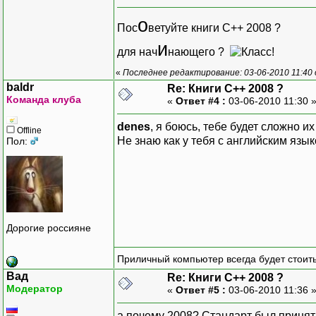
о
Пос
ветуйте книги C++ 2008 ?
и
для нач
нающего ?
«
Последнее редактирование: 03-06-2010 11:40
baldr
Re: Книги C++ 2008 ?
Команда клуба
«
Ответ #4 :
03-06-2010 11:30 
denes
, я боюсь, тебе будет сложно и
Offline
Не знаю как у тебя с английским языко
Пол:
Дорогие россияне
Приличный компьютер всегда будет стоить
Вад
Re: Книги C++ 2008 ?
Модератор
«
Ответ #5 :
03-06-2010 11:36 
а почему 2008? Стандарт был принят 