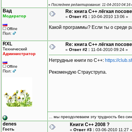
«
Последнее редактирование: 11-04-2010 04:16 
Вад
Re: книга C++ лёгкая посове
Модератор
«
Ответ #1 :
10-04-2010 13:06 »
Какой программы? Если ты о среде ра
Offline
Пол:
RXL
Re: книга C++ лёгкая посове
Технический
«
Ответ #2 :
11-04-2010 09:24 »
Администратор
Нетрудные книги по C++:
https://club.
Offline
Пол:
Рекомендую Страуструпа.
... мы преодолеваем эту трудность без си
denes
Книги C++ 2008 ?
Гость
«
Ответ #3 :
03-06-2010 11:27 