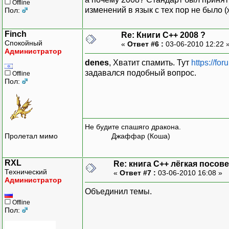
Offline
изменений в язык с тех пор не было (
Пол:
Finch
Re: Книги C++ 2008 ?
Спокойный
«
Ответ #6 :
03-06-2010 12:22 
Администратор
denes
, Хватит спамить. Тут
https://fo
задавался подобный вопрос.
Offline
Пол:
Не будите спашяго дракона.
Пролетал мимо
Джаффар (Коша)
RXL
Re: книга C++ лёгкая посове
Технический
«
Ответ #7 :
03-06-2010 16:08 »
Администратор
Объединил темы.
Offline
Пол: