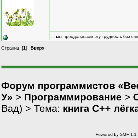
... мы преодолеваем эту трудность без си
Страниц: [
1
]
Вверх
Форум программистов «Ве
У»
>
Программирование
>
Вад
) > Тема:
книга C++ лёгк
Powered by SMF 1.1.