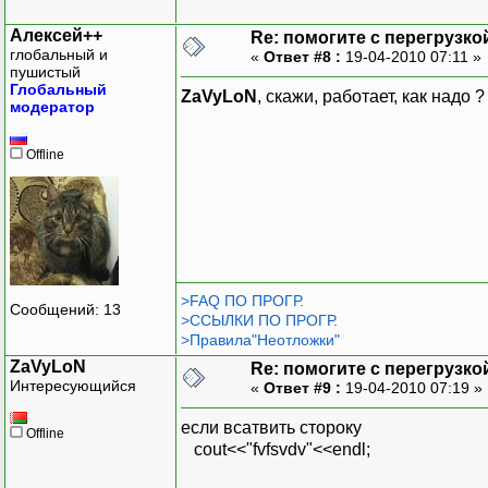
h.sho
system("
Алексей++
Re: помогите с перегрузко
bre
глобальный и
«
Ответ #8 :
19-04-2010 07:11 »
пушистый
Глобальный
case '
ZaVyLoN
, скажи, работает, как надо ?
модератор
system(
cout<<"S
Offline
// sum = 
system("
}
}while(c != 'e')
>FAQ ПО ПРОГР.
Сообщений: 13
>ССЫЛКИ ПО ПРОГР.
return 0;
>Правила"Неотложки"
}
ZaVyLoN
Re: помогите с перегрузко
Интересующийся
«
Ответ #9 :
19-04-2010 07:19 »
если всатвить стороку
Offline
сout<<"fvfsvdv"<<endl;