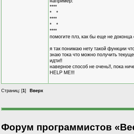
например:
****
* *
****
* *
****
помогите плз, как бы еще не доконца
я так понимаю нету такой функции ч
знаю тока что можно получить текуще
идти!!
наверное способ не очень!!, пока нич
HELP ME!!!
Страниц: [
1
]
Вверх
Форум программистов «Ве