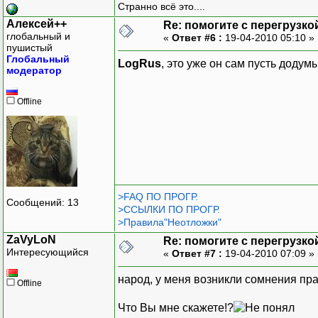
Странно всё это....
setlocale(0, "rus
Алексей++
Re: помогите с перегрузко
глобальный и
«
Ответ #6 :
19-04-2010 05:10 »
Buh h;
пушистый
char c;
Глобальный
LogRus
, это уже он сам пусть додумы
модератор
do
{
Offline
system("cls
cout<<"Выберите пожал
cin>>c;
switch(c
{
case '
system(
>FAQ ПО ПРОГР.
Сообщений: 13
cout<<"Введит
>ССЫЛКИ ПО ПРОГР.
>Правила"Неотложки"
h.ad
system(
ZaVyLoN
Re: помогите с перегрузко
Интересующийся
bre
«
Ответ #7 :
19-04-2010 07:09 »
народ, у меня возникли сомнения прав
case '
Offline
system(
Что Вы мне скажете!?
cout<<"Данные в