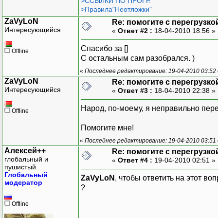
>ССЫЛКИ ПО ПРОГР.
//Перегрузка оператора в
>Правила"Неотложки"
istream& operator>> (ist
ZaVyLoN
Re: помогите с перегрузко
{
Интересующийся
«
Ответ #2 :
18-04-2010 18:56 »
//!!!!!!!!!!!!!!!!!!!!!!
for(int j = 0; j < 
Спасибо за []
Offline
{
С остальным сам разобрался. )
is>>d.pFin[j]
«
Последнее редактирование: 19-04-2010 03:52 
}
ZaVyLoN
Re: помогите с перегрузко
return is;
Интересующийся
«
Ответ #3 :
18-04-2010 22:38 »
}
//Перегрузка оператора в
Народ, по-моему, я неправильно пер
Offline
ostream& operator<< (ost
Помогите мне!
{
«
Последнее редактирование: 19-04-2010 03:51 
Алексей++
//!!!!!!!!!!!!!!!!!!!!!!
Re: помогите с перегрузко
глобальный и
«
Ответ #4 :
19-04-2010 02:51 »
for(int i = 0; i < 
пушистый
{
Глобальный
ZaVyLoN
, чтобы ответить на этот в
os<<a.pFin[i].day<
модератор
?
}
return os;
Offline
}