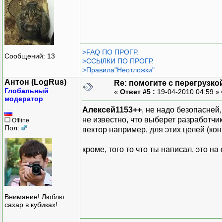
//----------------------
//----------------------
void Buh::add()
{
>FAQ ПО ПРОГР.
Сообщений: 13
for(int i = 0; i < 
>ССЫЛКИ ПО ПРОГР.
>Правила"Неотложки"
{
cin>>pFin[i].
Антон (LogRus)
Re: помогите с перегрузко
Глобальный
}
«
Ответ #5 :
19-04-2010 04:59 »
модератор
Алексей1153++
, не надо безопасней
}
не известно, что выберет разработчик
Offline
Пол:
вектор например, для этих целей (кон
void Buh::show()
{
кроме, того то что ты написал, это 
for(int i = 0; i < 
{
cout<<"В "<<pFin[i]
}
}
Внимание! Люблю
сахар в кубиках!
int main()
{