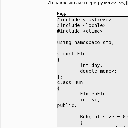
И правильно ли я перегрузил >>, <<, []
Код:
#include <iostream>
#include <locale>
#include <ctime>
using namespace std;
struct Fin
{
int day;
double money;
};
class Buh
{
Fin *pFin;
int sz;
public:
Buh(int size = 0
{