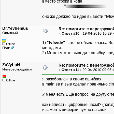
вместо строки в коде
//!!!!!!!!!!!!!!!!!!!!!!!!!!!!!!!!!!!!!!!!!!!!!!!!!!!!!!!!
оно же должно по идее вывести "fvfsv
Dr.Yevhenius
Re: помогите с перегрузко
Опытный
«
Ответ #10 :
19-04-2010 10:29 
1)
"fvfsvdv"
- это не обьект класса B
Offline
методами.
Пол:
2) Может что-то выводит: ошибку, пр
ZaVyLoN
Re: помогите с перегрузко
Интересующийся
«
Ответ #11 :
20-04-2010 09:05 
я разобрался в своих ошибках,
Offline
в main вв и выв сделал правильно cin>
У меня есть Еще вопрос, на другую 
как написать цифровые часы!? (h:m:s
и заменть циферки нужно на свои