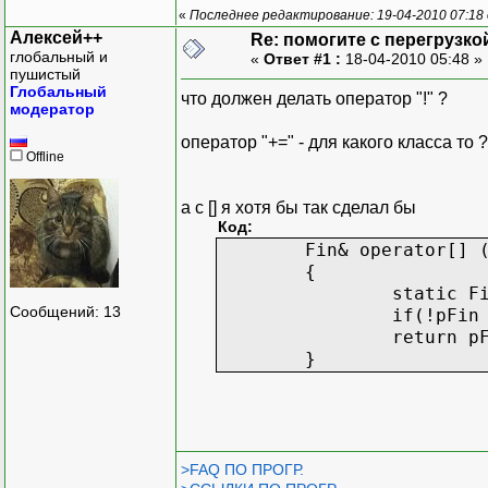
srand(time(0
«
Последнее редактирование: 19-04-2010 07:18
sz = size = 
Алексей++
Re: помогите с перегрузко
глобальный и
«
Ответ #1 :
18-04-2010 05:48 »
pFin = new Fi
пушистый
for(int i = 0; 
Глобальный
что должен делать оператор "!" ?
{
модератор
//pFin[i].mone
оператор "+=" - для какого класса то ?
pFin[i].day
Offline
}
}
а с [] я хотя бы так сделал бы
//Перегрузка []---------
Код:
Fin& operator[] (i
Fin& operator[] 
{
{
//!!!!!!!!!!!!!!!!!!!!!!
static F
return pFin[
Сообщений: 13
if(!pFin
}
return p
//--------
}
void add();
void show();
friend istream& opera
friend ostream& opera
>FAQ ПО ПРОГР.
};