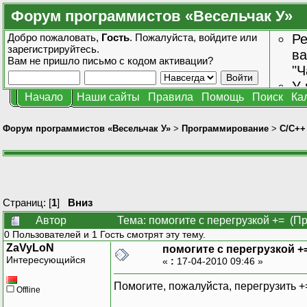
Форум программистов «Весельчак У»
Добро пожаловать,
Гость
. Пожалуйста,
войдите
или
Ре
зарегистрируйтесь
.
ва
Вам не пришло
письмо с кодом активации?
"Ч
У 
Начало
Наши сайты
Правила
Помощь
Поиск
Ка
от
зн
Форум программистов «Весельчак У»
>
Программирование
>
C/C++
Страниц: [
1
]
Вниз
Автор
Тема: помогите с перегрузкой += (П
0 Пользователей и 1 Гость смотрят эту тему.
ZaVyLoN
помогите с перегрузкой +
Интересующийся
«
:
17-04-2010 09:46 »
Помогите, пожалуйста, перегрузить +
Offline