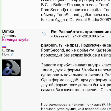
В С++ Builder Я знаю, что если Form
FormSecond)сохранится в файле Form
объекту FormSecond, добавляем в на
Как это будет в C# Visual Studio 2008
Dimka
Re: Разработать приложение 
Деятель
«
Ответ #3 :
24-04-2010 09:57 »
Команда клуба
phabion
, ты не прав. Подключение з
FormSecond, но не к объекту. Как теб
Offline
Пол:
происходит без всяких include и usin
Завести атрибут - значит внутри кл
типом другой формы. Чтобы в перем
(установить начальное значение). Эт
Одна форма создаёт другую форму, з
другой форме тоже должен быть атри
сама себя в качестве значения. Ссыл
Программировать - значит понимать (К. Н
Невывернутое лучше, чем вправленное (М