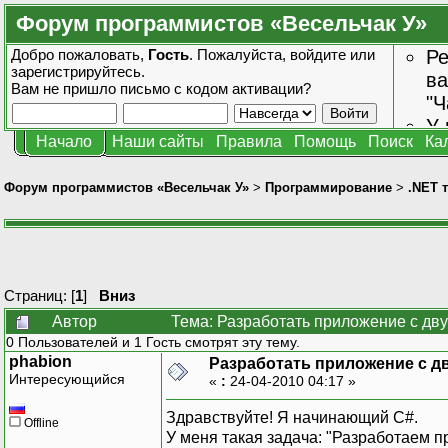
Форум программистов «Весельчак У»
Добро пожаловать,
Гость
. Пожалуйста,
войдите
или
Ре
зарегистрируйтесь
.
ва
Вам не пришло
письмо с кодом активации?
"Ч
У 
Начало
Наши сайты
Правила
Помощь
Поиск
Ка
от
зн
Форум программистов «Весельчак У»
>
Программирование
>
.NET 
Страниц: [
1
]
Вниз
Автор
Тема: Разработать приложение с дву
0 Пользователей и 1 Гость смотрят эту тему.
phabion
Разработать приложение с д
Интересующийся
«
:
24-04-2010 04:17 »
Здравствуйте! Я начинающий С#.
Offline
У меня такая задача: "Разработаем п