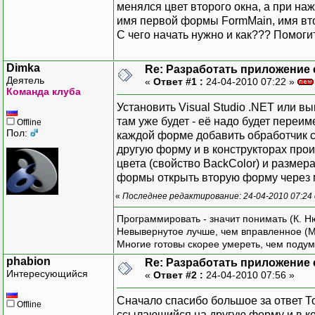
менялся цвет второго окна, а при на
имя первой формы FormMain, имя вт
С чего начать нужно и как??? Помоги
Dimka
Re: Разработать приложение 
Деятель
«
Ответ #1 :
24-04-2010 07:22 »
Команда клуба
Установить Visual Studio .NET или в
там уже будет - её надо будет пере
Offline
Пол:
каждой форме добавить обработчик с
другую форму и в конструкторах прои
цвета (свойство BackColor) и размера
формы открыть вторую форму через 
«
Последнее редактирование: 24-04-2010 07:24
Программировать - значит понимать (К. Н
Невывернутое лучше, чем вправленное (М
Многие готовы скорее умереть, чем подум
phabion
Re: Разработать приложение 
Интересующийся
«
Ответ #2 :
24-04-2010 07:56 »
Сначало спасибо большое за ответ То
Offline
ссылающийся на другую форму и в ко