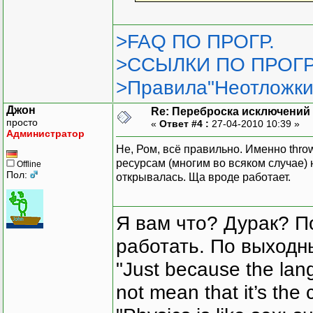
>FAQ ПО ПРОГР.
>ССЫЛКИ ПО ПРОГР
>Правила"Неотложки
Джон
Re: Переброска исключений 
просто
«
Ответ #4 :
27-04-2010 10:39 »
Администратор
Не, Ром, всё правильно. Именно thro
ресурсам (многим во всяком случае) 
Offline
Пол:
открывалась. Ща вроде работает.
Я вам что? Дурак? П
работать. По выходн
"Just because the lan
not mean that it’s the 