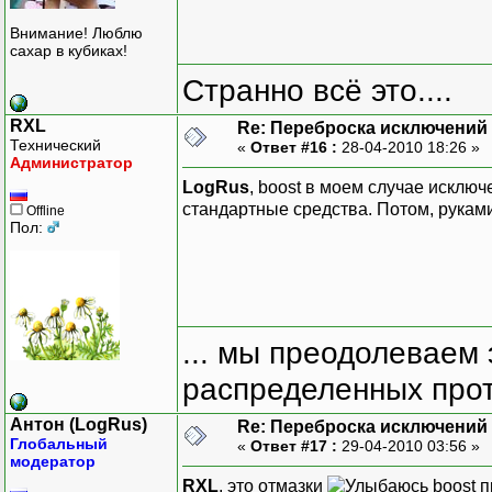
Внимание! Люблю
сахар в кубиках!
Странно всё это....
RXL
Re: Переброска исключений 
Технический
«
Ответ #16 :
28-04-2010 18:26 »
Администратор
LogRus
, boost в моем случае исключ
стандартные средства. Потом, руками
Offline
Пол:
... мы преодолеваем 
распределенных прот
Антон (LogRus)
Re: Переброска исключений 
Глобальный
«
Ответ #17 :
29-04-2010 03:56 »
модератор
RXL
, это отмазки
boost п