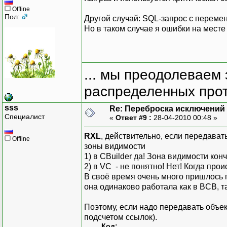
Offline
Пол:
Другой случай: SQL-запрос с переменн
Но в таком случае я ошибки на мест
... мы преодолеваем 
распределенных прот
sss
Re: Переброска исключений 
Специалист
«
Ответ #9 :
28-04-2010 00:48 »
RXL
, действительно, если передават
Offline
зоны видимости
1) в CBuilder да! Зона видимости ко
2) в VC - не понятно! Нет! Когда прои
В своё время очень много пришлось п
она одинаково работала как в BCB, та
Поэтому, если надо передавать объе
подсчетом ссылок).
Код: