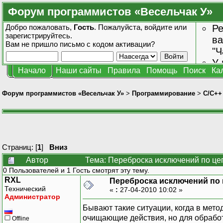
Форум программистов «Весельчак У»
Добро пожаловать,
Гость
. Пожалуйста,
войдите
или
Ре
зарегистрируйтесь
.
ва
Вам не пришло
письмо с кодом активации?
"Ч
У 
Начало
Наши сайты
Правила
Помощь
Поиск
Ка
от
зн
Форум программистов «Весельчак У»
>
Программирование
>
C/C++
Страниц: [
1
]
Вниз
Автор
Тема: Переброска исключений по цеп
0 Пользователей и 1 Гость смотрят эту тему.
RXL
Переброска исключений по 
Технический
«
:
27-04-2010 10:02 »
Администратор
Бывают такие ситуации, когда в мет
очищающие действия, но для обрабо
Offline