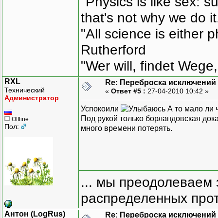
"Physics is like sex: s
that's not why we do i
"All science is either 
Rutherford
"Wer will, findet Wege,
RXL
Re: Переброска исключений 
Технический
«
Ответ #5 :
27-04-2010 10:42 »
Администратор
Успокоили
А то мало ли 
Под рукой только борландовская дока
Offline
Пол:
много времени потерять.
... мы преодолеваем 
распределенных прот
Антон (LogRus)
Re: Переброска исключений 