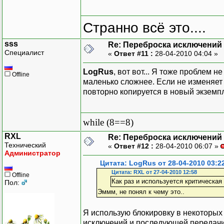
Странно всё это....
sss
Re: Переброска исключений 
Специалист
«
Ответ #11 :
28-04-2010 04:04 »
LogRus
, вот вот... Я тоже проблем н
Offline
маленько сложнее. Если не изменяет
повторно копируется в новый экземп
while (8==8)
RXL
Re: Переброска исключений 
Технический
«
Ответ #12 :
28-04-2010 06:07 »
Администратор
Цитата: LogRus от 28-04-2010 03:2
Цитата: RXL от 27-04-2010 12:58
Offline
Как раз и используется критическая
Пол:
Эммм, не понял к чему это..
Я использую блокировку в некоторых 
исключений и последующей передачи