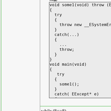
void some1(void) throw (
{
try
{
throw new __ESystemErr
}
catch(...)
{
...
throw;
}
}
void main(void)
{
try
{
some1();
}
catch( EExcept* e)
{
SHOWTHROW( e);
e->Release();
while (8==8)