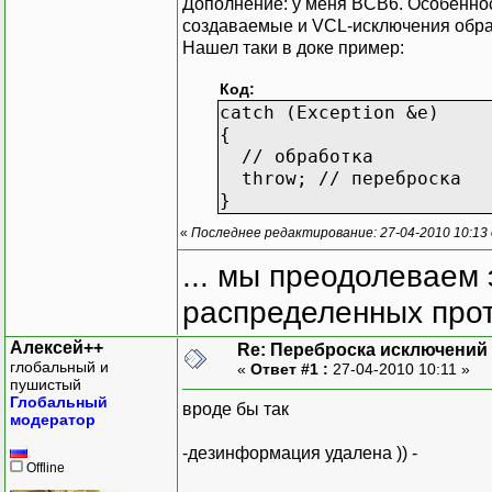
Дополнение: у меня BCB6. Особеннос
создаваемые и VCL-исключения обра
Нашел таки в доке пример:
Код:
catch (Exception &e)
{
// обработка
throw; // переброска
}
«
Последнее редактирование: 27-04-2010 10:13
... мы преодолеваем 
распределенных прот
Алексей++
Re: Переброска исключений 
глобальный и
«
Ответ #1 :
27-04-2010 10:11 »
пушистый
Глобальный
вроде бы так
модератор
-дезинформация удалена )) -
Offline