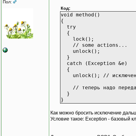
Пол:
Код:
void method()
{
try
{
lock();
// some actions...
unlock();
}
catch (Exception &e)
{
unlock(); // исключени
// теперь надо передать
}
}
Как можно бросить исключение дальш
Условие такое: Exception - базовый к