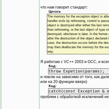
что нам говорит стандарт:
Цитата
The memory for the exception object is alloc
handler exits by rethrowing, control is pas
object is destroyed after either the last re
than rethrowing, or the last object of type s
destroyed, whichever is later. In the forme
after the destruction of the object declared i
case, the destruction occurs before the des
may then deallocate the memory for the exce
way.
Я работаю с VC++ 2003 и GCC, и все
Код:
throw Expetion(params);
и ловлю на зависимо от того, как да
или на 20 функции вверх)
Код:
catch(const Exception & 
проблем с обработкой исключений не