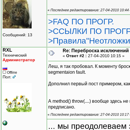
«
Последнее редактирование: 27-04-2010 10:44
>FAQ ПО ПРОГР.
>ССЫЛКИ ПО ПРОГР
Сообщений: 13
>Правила"Неотложки
RXL
Re: Переброска исключений 
Технический
«
Ответ #2 :
27-04-2010 10:15 »
Администратор
Леш, я так пробовал. К моменту брос
segmentaion fault.
Offline
Пол:
Дополнил первый пост примером, ка
А method() throw(....) вообще здесь н
предписано.
«
Последнее редактирование: 27-04-2010 10:17
... мы преодолеваем 