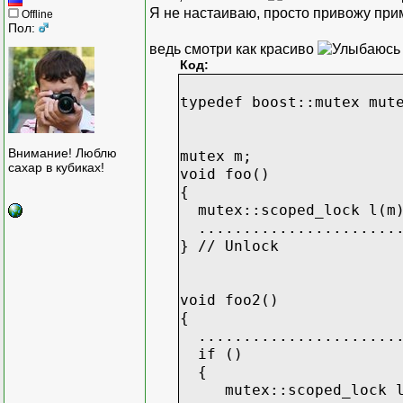
Я не настаиваю, просто привожу при
Offline
Пол:
ведь смотри как красиво
Код:
typedef boost::mutex mut
// благо 
Внимание! Люблю
mutex m;
сахар в кубиках!
void foo()
{
mutex::scoped_lock l(m)
.......................
} // Unlock
void foo2()
{
.......................
if ()
{
mutex::scoped_lock l(