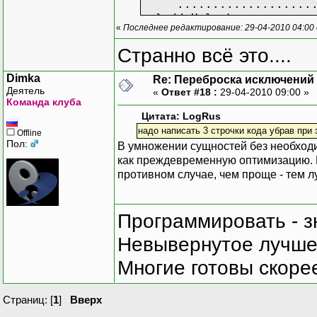
....................
} // Unlock
«
Последнее редактирование: 29-04-2010 04:00
.......................
}
Странно всё это....
Dimka
Re: Переброска исключений 
Деятель
«
Ответ #18 :
29-04-2010 09:00 »
Команда клуба
Цитата: LogRus
надо написать 3 строчки кода убрав при 
Offline
Пол:
В умножении сущностей без необходи
как преждевременную оптимизацию. 
противном случае, чем проще - тем л
Программировать - з
Невывернутое лучше,
Многие готовы скорее
Страниц: [
1
]
Вверх