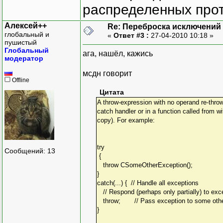
распределенных прот
Алексей++
Re: Переброска исключений 
глобальный и
«
Ответ #3 :
27-04-2010 10:18 »
пушистый
Глобальный
ага, нашёл, кажись
модератор
мсдн говорит
Offline
Цитата
A throw-expression with no operand re-thro
catch handler or in a function called from wi
copy). For example:
try
Сообщений: 13
{
throw CSomeOtherException();
}
catch(...) { // Handle all exceptions
// Respond (perhaps only partially) to exc
throw; // Pass exception to some othe
}