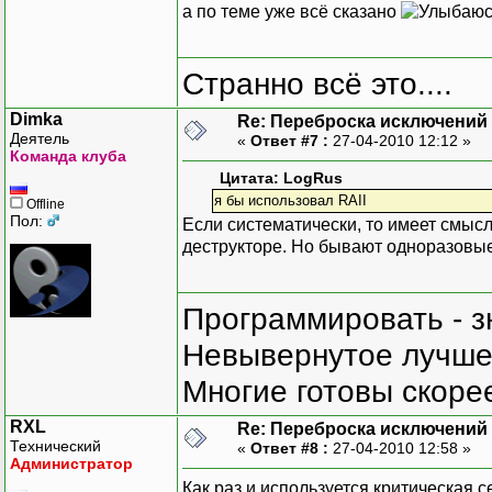
а по теме уже всё сказано
Странно всё это....
Dimka
Re: Переброска исключений 
Деятель
«
Ответ #7 :
27-04-2010 12:12 »
Команда клуба
Цитата: LogRus
я бы использовал RAII
Offline
Пол:
Если систематически, то имеет смысл 
деструкторе. Но бывают одноразовые 
Программировать - з
Невывернутое лучше,
Многие готовы скорее
RXL
Re: Переброска исключений 
Технический
«
Ответ #8 :
27-04-2010 12:58 »
Администратор
Как раз и используется критическая с