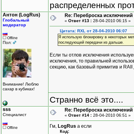
распределенных прот
Антон (LogRus)
Re: Переброска исключений 
Глобальный
«
Ответ #13 :
28-04-2010 06:15 »
модератор
Цитата: RXL от 28-04-2010 06:07
Я использую блокировку в некоторых мет
Offline
Пол:
последующей передачи из дальше.
Если ты отлов исключения использу
исключения, то правильней использов
секцию, как базовый примитив и RAII
Внимание! Люблю
сахар в кубиках!
Странно всё это....
sss
Re: Переброска исключений 
Специалист
«
Ответ #14 :
28-04-2010 06:51 »
Гм,
LogRus
а если
Offline
Код: