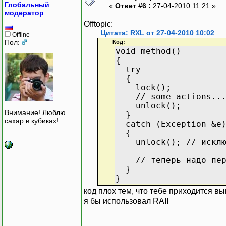
Глобальный
«
Ответ #6 :
27-04-2010 11:21 »
модератор
Offtopic:
Цитата: RXL от 27-04-2010 10:02
Offline
Пол:
Код:
void method()
{
try
{
lock();
// some actions..
unlock();
Внимание! Люблю
}
сахар в кубиках!
catch (Exception &e
{
unlock(); // исключ
// теперь надо перед
}
}
код плох тем, что тебе приходится в
я бы использовал RAII