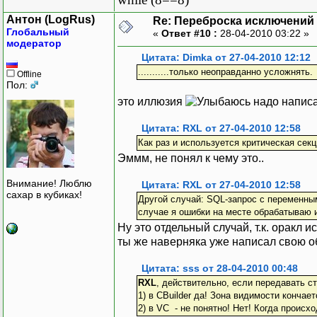
}
Антон (LogRus)
Re: Переброска исключений 
}
Глобальный
«
Ответ #10 :
28-04-2010 03:22 »
модератор
Цитата: Dimka от 27-04-2010 12:12
...........только неоправданно усложнять.
Offline
Пол:
это иллюзия
надо написа
Цитата: RXL от 27-04-2010 12:58
Как раз и используется критическая секц
Эммм, не понял к чему это..
Внимание! Люблю
Цитата: RXL от 27-04-2010 12:58
сахар в кубиках!
Другой случай: SQL-запрос с переменными 
случае я ошибки на месте обрабатываю 
Ну это отдельный случай, т.к. оракл 
ты же наверняка уже написал свою о
Цитата: sss от 28-04-2010 00:48
RXL
, действительно, если передавать с
1) в CBuilder да! Зона видимости конча
2) в VC - не понятно! Нет! Когда происхо