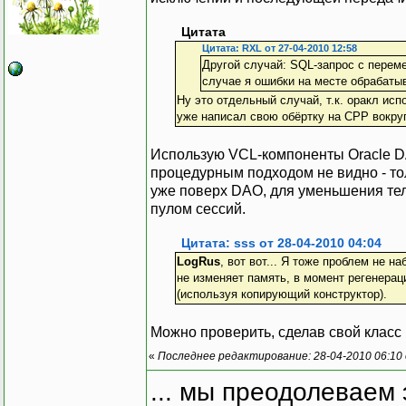
Цитата
Цитата: RXL от 27-04-2010 12:58
Другой случай: SQL-запрос с перемен
случае я ошибки на месте обрабаты
Ну это отдельный случай, т.к. оракл исп
уже написал свою обёртку на CPP вокру
Использую VCL-компоненты Oracle DA
процедурным подходом не видно - то
уже поверх DAO, для уменьшения те
пулом сессий.
Цитата: sss от 28-04-2010 04:04
LogRus
, вот вот... Я тоже проблем не н
не изменяет память, в момент регенерац
(используя копирующий конструктор).
Можно проверить, сделав свой класс
«
Последнее редактирование: 28-04-2010 06:10
... мы преодолеваем 