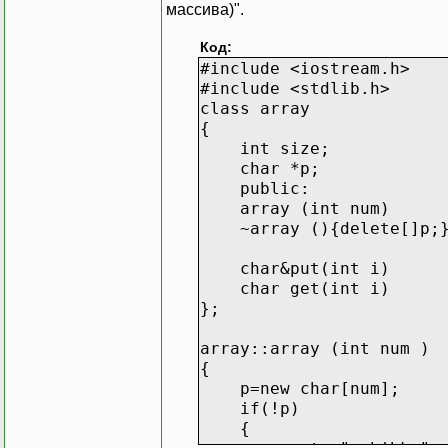
массива)".
Код:
#include <iostream.h>
#include <stdlib.h>
class array
{
int size;
char *p;
public:
array (int num)
~array (){delete[]p;} /
char&put(int i)
char get(int i)
};
array::array (int num )
{
p=new char[num];
if(!p)
{