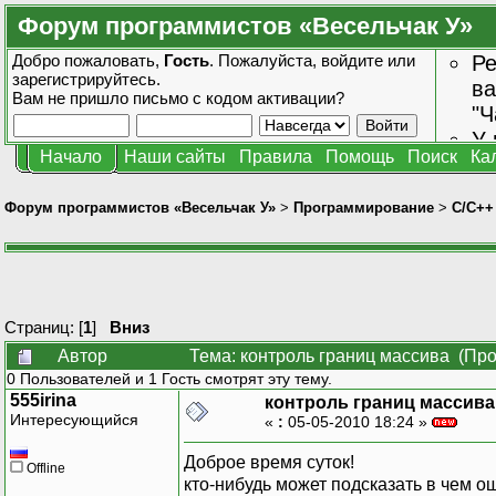
Форум программистов «Весельчак У»
Добро пожаловать,
Гость
. Пожалуйста,
войдите
или
Ре
зарегистрируйтесь
.
ва
Вам не пришло
письмо с кодом активации?
"Ч
У 
Начало
Наши сайты
Правила
Помощь
Поиск
Ка
от
зн
Форум программистов «Весельчак У»
>
Программирование
>
C/C++
Страниц: [
1
]
Вниз
Автор
Тема: контроль границ массива (Про
0 Пользователей и 1 Гость смотрят эту тему.
555irina
контроль границ массива
Интересующийся
«
:
05-05-2010 18:24 »
Доброе время суток!
Offline
кто-нибудь может подсказать в чем 