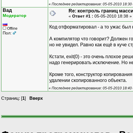
cout<<"oshibka"
«
Последнее редактирование: 05-05-2010 18:30
exit(1);
Вад
Re: контроль границ масс
}
Модератор
«
Ответ #1 :
05-05-2010 18:38 »
size=num;
}
Код отформатировал - а то ужас был ка
Offline
Пол:
char & array::put(int i)
А компилятор что говорит? Должен гов
{
но не увидел. Равно как ещё в куче с
if(i<0 ll i>=size)
{
Кстати, exit(0) - это очень плохое ре
cout<<"naryshenie gr
надо генерировать исключение. Но не
}
return p[i];
Кроме того, конструктор копирования 
}
удалении скопированного объекта.
«
Последнее редактирование: 05-05-2010 18:40
char array :: get(int i)
{
Страниц: [
1
]
Вверх
if(i<0 ll i>=size)
{
cout <<"oshibka v nar
}
return p[i];
}