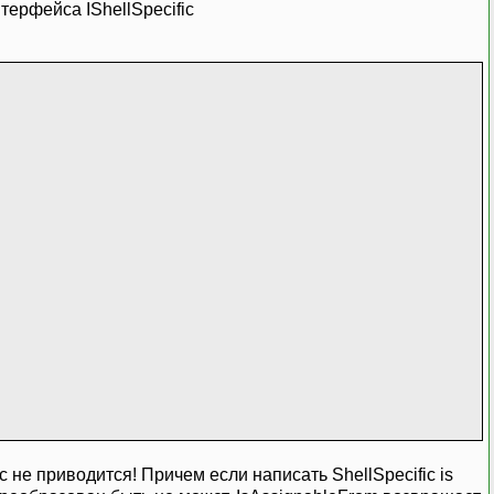
терфейса IShellSpecific
ic не приводится! Причем если написать ShellSpecific is