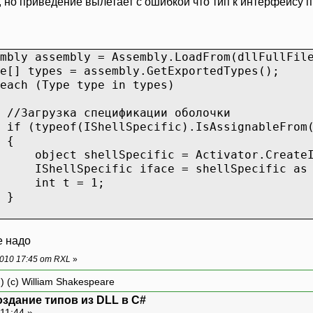
ue, но приведение вылетает с ошибкой что тип к интерфейсу
bly = Assembly.LoadFrom(dllFullFileN
= assembly.GetExportedTypes();
e type in types)
спецификации оболочки
hellSpecific).IsAssignableFrom(t
{
pecific = Activator.CreateInsta
c iface = shellSpecific as IShe
 = 1;
}
010 17:45 от RXL
»
) (c) William Shakespeare
оздание типов из DLL в C#
11:44 »