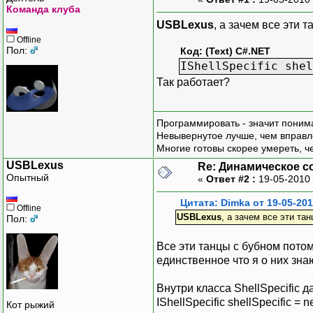
Команда клуба
USBLexus
, а зачем все эти 
Offline
Пол:
Код: (Text) C#.NET
IShellSpecific shel
Так работает?
Программировать - значит понима
Невывернутое лучше, чем вправл
Многие готовы скорее умереть, ч
USBLexus
Re: Динамическое с
Опытный
«
Ответ #2 :
19-05-2010 
Цитата: Dimka от 19-05-201
Offline
USBLexus
, а зачем все эти та
Пол:
Все эти танцы с бубном пото
единственное что я о них знаю
Внутри класса ShellSpecific д
IShellSpecific shellSpecific = n
Кот рыжий