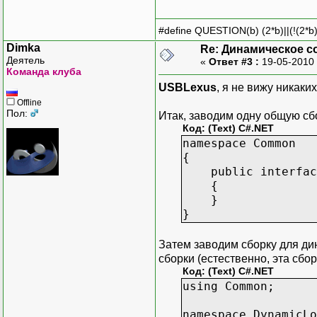
#define QUESTION(b) (2*b)||(!(2*b)
Dimka
Re: Динамическое с
Деятель
«
Ответ #3 :
19-05-2010 
Команда клуба
USBLexus
, я не вижу никаки
Offline
Пол:
Итак, заводим одну общую сбо
Код: (Text) C#.NET
namespace Common
{
public interface
{
}
}
Затем заводим сборку для ди
сборки (естественно, эта сбо
Код: (Text) C#.NET
using Common;
namespace DynamicLo