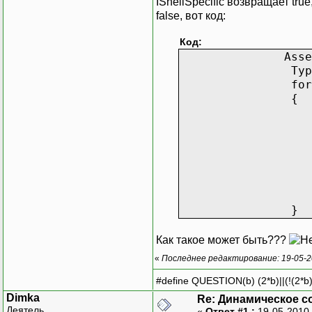
IShellSpecific возвращает tr
false, вот код:
Код:
Assembly assem
Type[] types 
foreach (Typ
{
//Загрузка 
if (typeof(IS
object shellS
IShellSpecifi
int t
}
Как такое может быть???
«
Последнее редактирование: 19-05-2
#define QUESTION(b) (2*b)||(!(2*b)
Dimka
Re: Динамическое с
Деятель
«
Ответ #1 :
19-05-2010 