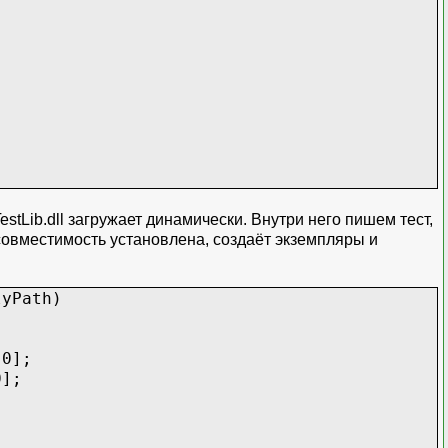
stLib.dll загружает динамически. Внутри него пишем тест,
совместимость установлена, создаёт экземпляры и
yPath)
0];
];
;