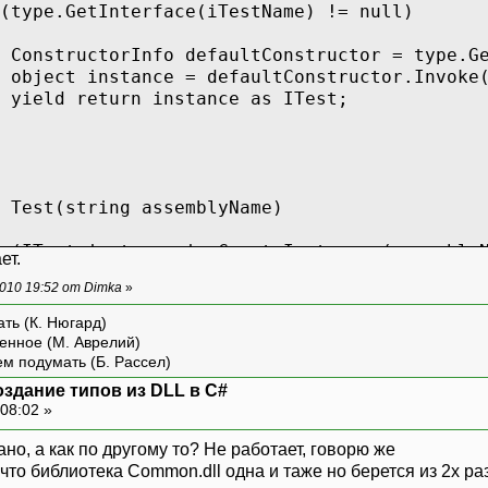
nterface(iTestName) != null)
 defaultConstructor = type.GetConstru
e = defaultConstructor.Invoke(defaul
n instance as ITest;
t(string assemblyName)
instance in CreateInstances(assemblyN
ет.
010 19:52 от Dimka
»
Line(instance.ToString());
ть (К. Нюгард)
енное (М. Аврелий)
ем подумать (Б. Рассел)
оздание типов из DLL в C#
08:02 »
но, а как по другому то? Не работает, говорю же
что библиотека Common.dll одна и таже но берется из 2х р