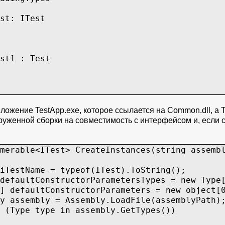
t: ITest
t1 : Test
ожение TestApp.exe, которое ссылается на Common.dll, а Te
руженной сборки на совместимость с интерфейсом и, если 
le<ITest> CreateInstances(string assembl
me = typeof(ITest).ToString();
onstructorParametersTypes = new Type[
tConstructorParameters = new object[0
ly = Assembly.LoadFile(assemblyPath)
type in assembly.GetTypes())