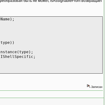
 преобразован быть не может, IsAssignableFrom возвращает
ame);
ype))
nce(type);
llSpecific;
Записан