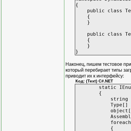
{
public class Tes
{
}
public class Tes
{
}
}
Наконец, пишем тестовое прил
который перебирает типы заг
приводит их к интерфейсу:
Код: (Text) C#.NET
static IEnumerab
{
string iTestNa
Type[] defaultC
object[] defaul
Assembly assemb
foreach (Type 
{