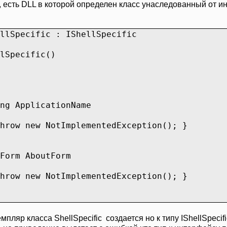
c, есть DLL в которой определен класс унаследованный от ин
lSpecific : IShellSpecific
pecific()
ApplicationName
w NotImplementedException(); }
m AboutForm
w NotImplementedException(); }
мпляр класса ShellSpecific создается но к типу IShellSpecif