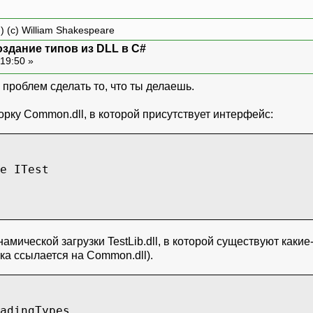
) (c) William Shakespeare
оздание типов из DLL в C#
19:50 »
х проблем сделать то, что ты делаешь.
рку Common.dll, в которой присутствует интерфейс:
 ITest
намической загрузки TestLib.dll, в которой существуют ка
рка ссылается на Common.dll).
adingTypes