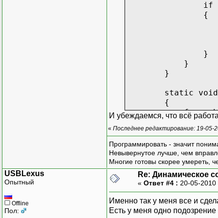
if (type.GetI
{
ConstructorInfo
object instanc
yield retur
}
}
}
static void Tes
{
foreach (ITest 
И убеждаемся, что всё работа
{
«
Последнее редактирование: 19-05-2
Console.Write
}
Программировать - значит понима
}
Невывернутое лучше, чем вправл
Многие готовы скорее умереть, ч
USBLexus
Re: Динамическое с
Опытный
«
Ответ #4 :
20-05-2010 
Именно так у меня все и сдела
Offline
Есть у меня одно подозрение 
Пол: