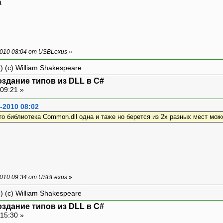
а
010 08:04 от USBLexus
»
) (c) William Shakespeare
оздание типов из DLL в C#
09:21 »
-2010 08:02
о библиотека Common.dll одна и таже но берется из 2х разных мест мож
010 09:34 от USBLexus
»
) (c) William Shakespeare
оздание типов из DLL в C#
15:30 »