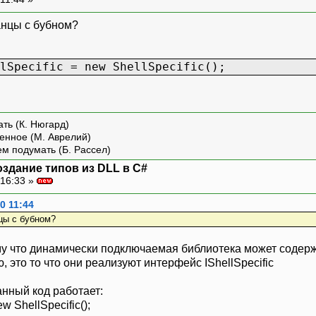
танцы с бубном?
lSpecific = new ShellSpecific();
ть (К. Нюгард)
енное (М. Аврелий)
ем подумать (Б. Рассел)
оздание типов из DLL в C#
16:33 »
0 11:44
нцы с бубном?
му что динамически подключаемая библиотека может содерж
, это то что они реализуют интерфейс IShellSpecific
анный код работает:
ew ShellSpecific();