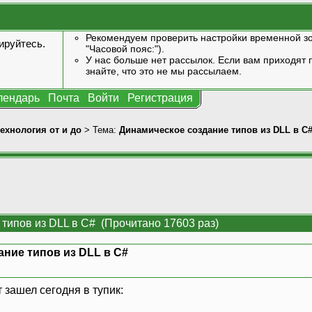
Рекомендуем проверить настройки временной зо
ируйтесь
.
"Часовой пояс:").
У нас больше нет рассылок. Если вам приходят п
знайте, что это не мы рассылаем.
лендарь
Почта
Войти
Регистрация
технология от и до
> Тема:
Динамическое создание типов из DLL в C
типов из DLL в C# (Прочитано 17603 раз)
ние типов из DLL в C#
 зашел сегодня в тупик: