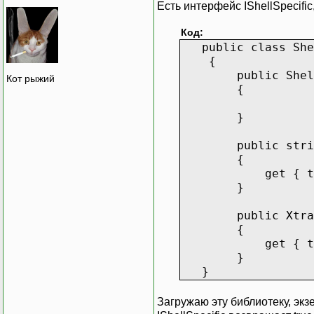
Есть интерфейс IShellSpecifi
Код:
public class Shel
{
public ShellS
Кот рыжий
{
}
public string 
{
get { throw ne
}
public XtraFor
{
get { throw ne
}
}
Загружаю эту библиотеку, экзе