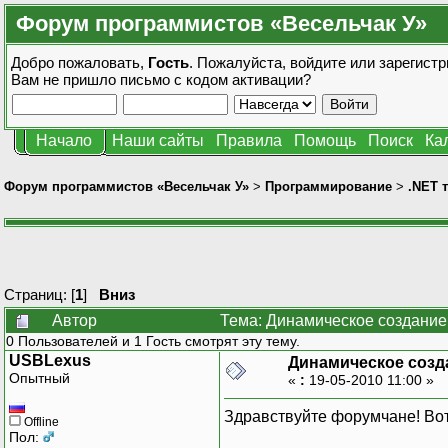
Форум программистов «Весельчак У»
Добро пожаловать,
Гость
. Пожалуйста,
войдите
или
зарегистр
Вам не пришло
письмо с кодом активации?
Начало
Наши сайты
Правила
Помощь
Поиск
Ка
Форум программистов «Весельчак У»
>
Программирование
>
.NET 
Страниц: [
1
]
Вниз
Автор
Тема: Динамическое создание 
0 Пользователей и 1 Гость смотрят эту тему.
USBLexus
Динамическое созда
Опытный
«
:
19-05-2010 11:00 »
Здравствуйте форумчане! Вот
Offline
Пол: