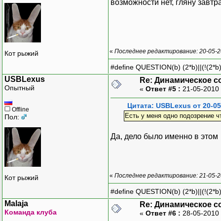
возможности нет, гляну завтр
«
Последнее редактирование: 20-05-2
Кот рыжий
#define QUESTION(b) (2*b)||(!(2*b)
USBLexus
Re: Динамическое с
Опытный
«
Ответ #5 :
21-05-2010 
Цитата: USBLexus от 20-05
Offline
Есть у меня одно подозрение чт
Пол:
Да, дело было именно в этом
«
Последнее редактирование: 21-05-2
Кот рыжий
#define QUESTION(b) (2*b)||(!(2*b)
Malaja
Re: Динамическое с
Команда клуба
«
Ответ #6 :
28-05-2010 