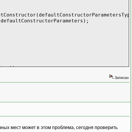
ctor(defaultConstructorParametersType
tConstructorParameters);
ame))
Записан
азных мест может в этом проблема, сегодня проверить