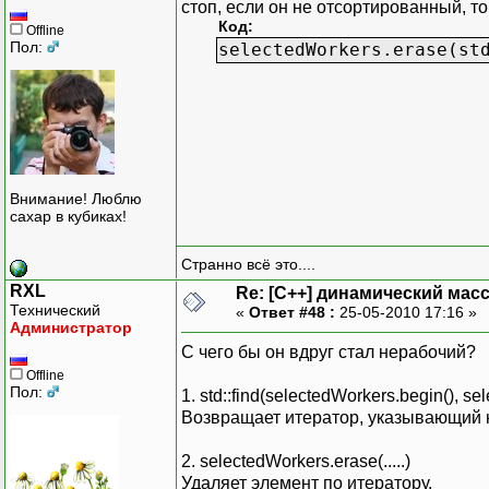
стоп, если он не отсортированный, то
Код:
Offline
Пол:
selectedWorkers.erase(st
Внимание! Люблю
сахар в кубиках!
Странно всё это....
RXL
Re: [C++] динамический масс
Технический
«
Ответ #48 :
25-05-2010 17:16 »
Администратор
С чего бы он вдруг стал нерабочий?
Offline
Пол:
1. std::find(selectedWorkers.begin(), se
Возвращает итератор, указывающий н
2. selectedWorkers.erase(.....)
Удаляет элемент по итератору.