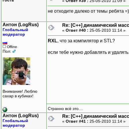
«
Ответ #39 :
25-05-2010 11:09 »
не отходите далеко от темы ребята =)
Антон (LogRus)
Re: [C++] динамический масс
Глобальный
«
Ответ #40 :
25-05-2010 11:14 »
модератор
RXL
, что за компилятор и STL?
Offline
Пол:
если тебе нужно добавлять и удалять 
Внимание! Люблю
сахар в кубиках!
Странно всё это....
Антон (LogRus)
Re: [C++] динамический масс
Глобальный
«
Ответ #41 :
25-05-2010 11:14 »
модератор