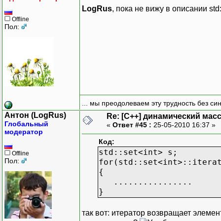
LogRus
, пока не вижу в описании std
Offline
Пол:
... мы преодолеваем эту трудность без си
Антон (LogRus)
Re: [C++] динамический масс
Глобальный
«
Ответ #45 :
25-05-2010 16:37 »
модератор
Код:
std::set<int> s;
Offline
Пол:
for(std::set<int>::itera
{
................
}
так вот: итератор возвращает элемен