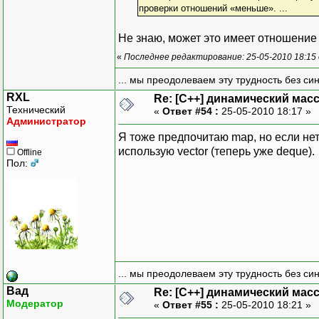
проверки отношений «меньше». ...
// Выводим конечное со
puts("Вывод содержимог
Не знаю, может это имеет отношение 
print_list(list);
«
Последнее редактирование: 25-05-2010 18:15
return 0;
... мы преодолеваем эту трудность без си
}
RXL
Re: [C++] динамический масс
Технический
«
Ответ #54 :
25-05-2010 18:17 »
Администратор
Я тоже предпочитаю map, но если не
использую vector (теперь уже deque).
Offline
Пол:
... мы преодолеваем эту трудность без си
Вад
Re: [C++] динамический масс
Модератор
«
Ответ #55 :
25-05-2010 18:21 »