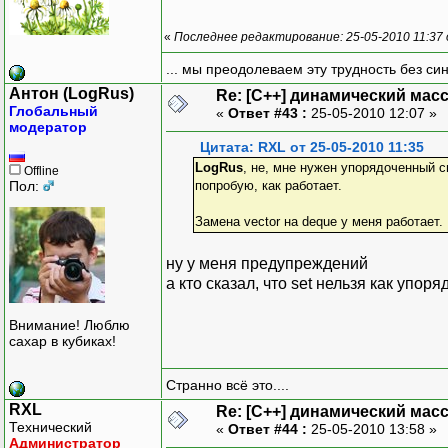
«
Последнее редактирование: 25-05-2010 11:37
... мы преодолеваем эту трудность без си
Антон (LogRus)
Re: [C++] динамический масс
Глобальный
«
Ответ #43 :
25-05-2010 12:07 »
модератор
Цитата: RXL от 25-05-2010 11:35
LogRus
, не, мне нужен упорядоченный 
Offline
Пол:
попробую, как работает.
Замена vector на deque у меня работает.
ну у меня предупреждений
а кто сказал, что set нельзя как упо
Внимание! Люблю
сахар в кубиках!
Странно всё это....
RXL
Re: [C++] динамический масс
Технический
«
Ответ #44 :
25-05-2010 13:58 »
Администратор