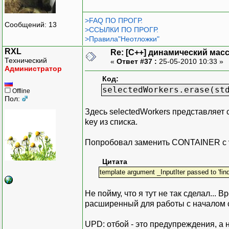
>FAQ ПО ПРОГР.
Сообщений: 13
>ССЫЛКИ ПО ПРОГР.
>Правила"Неотложки"
RXL
Re: [C++] динамический масс
Технический
«
Ответ #37 :
25-05-2010 10:33 »
Администратор
Код:
selectedWorkers.erase(st
Offline
Пол:
Здесь selectedWorkers представляет 
key из списка.
Попробовал заменить CONTAINER c ve
Цитата
template argument _InputIter passed to 'find' 
Не пойму, что я тут не так сделал... 
расширенный для работы с началом 
UPD: отбой - это предупреждения, а