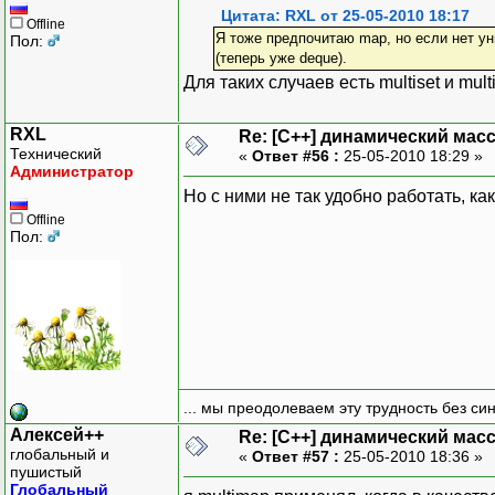
Цитата: RXL от 25-05-2010 18:17
Offline
Я тоже предпочитаю map, но если нет ун
Пол:
(теперь уже deque).
Для таких случаев есть multiset и mu
RXL
Re: [C++] динамический масс
Технический
«
Ответ #56 :
25-05-2010 18:29 »
Администратор
Но с ними не так удобно работать, ка
Offline
Пол:
... мы преодолеваем эту трудность без си
Алексей++
Re: [C++] динамический масс
глобальный и
«
Ответ #57 :
25-05-2010 18:36 »
пушистый
Глобальный