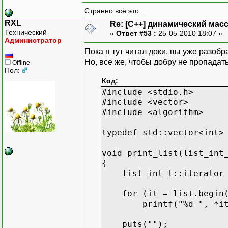
Странно всё это....
RXL
Re: [C++] динамический масс
Технический
«
Ответ #53 :
25-05-2010 18:07 »
Администратор
Пока я тут читал доки, вы уже разобра
Но, все же, чтобы добру не пропадать
Offline
Пол:
Код:
#include <stdio.h>
#include <vector>
#include <algorithm>
typedef std::vector<int>
void print_list(list_int
{
list_int_t::iterator 
for (it = list.begin()
printf("%d ", *it
puts("");