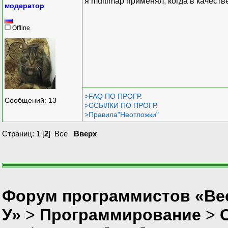
я multimap применял, когда в качест
модератор
Offline
>FAQ ПО ПРОГР.
Сообщений: 13
>ССЫЛКИ ПО ПРОГР.
>Правила"Неотложки"
Страниц:
1
[
2
]
Все
Вверх
Форум программистов «Ве
У»
>
Программирование
>