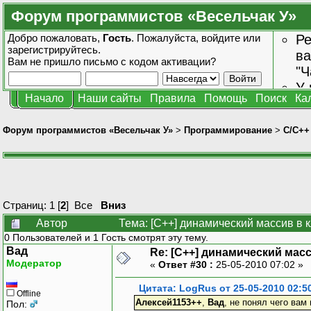
Форум программистов «Весельчак У»
Добро пожаловать,
Гость
. Пожалуйста,
войдите
или
Ре
зарегистрируйтесь
.
ва
Вам не пришло
письмо с кодом активации?
"Ч
У 
Начало
Наши сайты
Правила
Помощь
Поиск
Ка
от
зн
Форум программистов «Весельчак У»
>
Программирование
>
C/C++
Страниц:
1
[
2
]
Все
Вниз
Автор
Тема: [C++] динамический массив в 
0 Пользователей и 1 Гость смотрят эту тему.
Вад
Re: [C++] динамический масс
Модератор
«
Ответ #30 :
25-05-2010 07:02 »
Цитата: LogRus от 25-05-2010 02:5
Offline
Алексей1153++
,
Вад
, не понял чего вам
Пол: