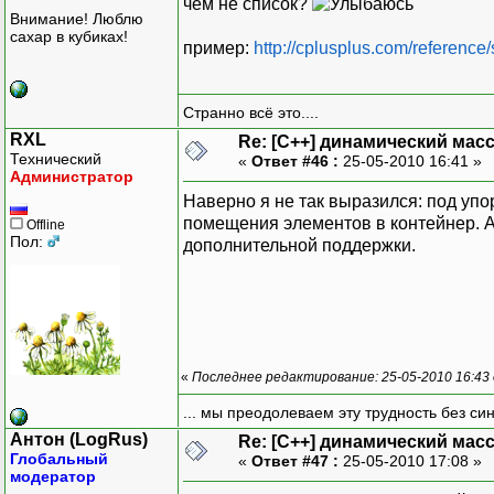
чем не список?
Внимание! Люблю
сахар в кубиках!
пример:
http://cplusplus.com/reference/s
Странно всё это....
RXL
Re: [C++] динамический масс
Технический
«
Ответ #46 :
25-05-2010 16:41 »
Администратор
Наверно я не так выразился: под упо
помещения элементов в контейнер. А
Offline
Пол:
дополнительной поддержки.
«
Последнее редактирование: 25-05-2010 16:43
... мы преодолеваем эту трудность без си
Антон (LogRus)
Re: [C++] динамический масс
Глобальный
«
Ответ #47 :
25-05-2010 17:08 »
модератор