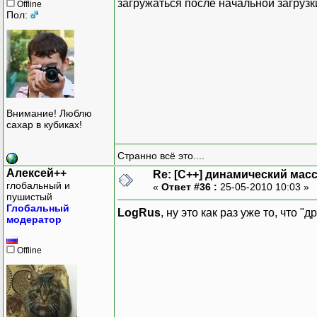
загружаться после начальной загруз
Offline
Пол:
Внимание! Люблю
сахар в кубиках!
Странно всё это....
Алексей++
Re: [C++] динамический масс
глобальный и
«
Ответ #36 :
25-05-2010 10:03 »
пушистый
Глобальный
LogRus
, ну это как раз уже то, что "
модератор
Offline