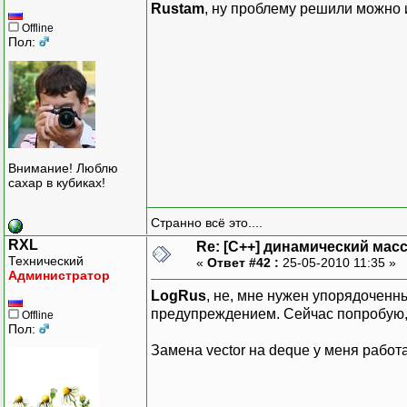
Rustam
, ну проблему решили можно 
Offline
Пол:
Внимание! Люблю
сахар в кубиках!
Странно всё это....
RXL
Re: [C++] динамический масс
Технический
«
Ответ #42 :
25-05-2010 11:35 »
Администратор
LogRus
, не, мне нужен упорядоченн
предупреждением. Сейчас попробую, 
Offline
Пол:
Замена vector на deque у меня работа