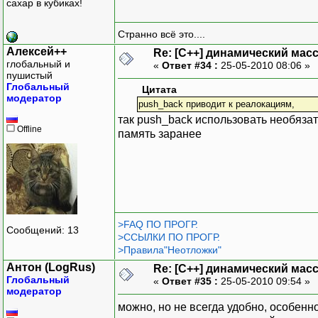
сахар в кубиках!
Странно всё это....
Алексей++
Re: [C++] динамический масс
глобальный и
«
Ответ #34 :
25-05-2010 08:06 »
пушистый
Глобальный
Цитата
модератор
push_back приводит к реалокациям,
так push_back использовать необяза
Offline
память заранее
>FAQ ПО ПРОГР.
Сообщений: 13
>ССЫЛКИ ПО ПРОГР.
>Правила"Неотложки"
Антон (LogRus)
Re: [C++] динамический масс
Глобальный
«
Ответ #35 :
25-05-2010 09:54 »
модератор
можно, но не всегда удобно, особенно