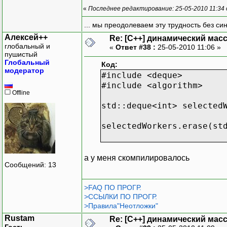
«
Последнее редактирование: 25-05-2010 11:34
... мы преодолеваем эту трудность без си
Алексей++
Re: [C++] динамический масс
глобальный и
«
Ответ #38 :
25-05-2010 11:06 »
пушистый
Глобальный
Код:
модератор
#include <deque>
#include <algorithm>
Offline
std::deque<int> selected
selectedWorkers.erase(st
а у меня скомпилировалось
Сообщений: 13
>FAQ ПО ПРОГР.
>ССЫЛКИ ПО ПРОГР.
>Правила"Неотложки"
Rustam
Re: [C++] динамический масс
Гость