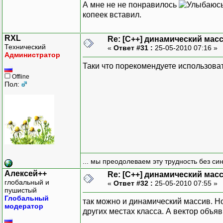
А мне не не понравилось
копеек вставил.
RXL
Re: [C++] динамический масс
Технический
«
Ответ #31 :
25-05-2010 07:16 »
Администратор
Таки что порекомендуете использоват
Offline
Пол:
... мы преодолеваем эту трудность без си
Алексей++
Re: [C++] динамический масс
глобальный и
«
Ответ #32 :
25-05-2010 07:55 »
пушистый
Глобальный
так можно и динамический массив. Но
модератор
других местах класса. А вектор объя