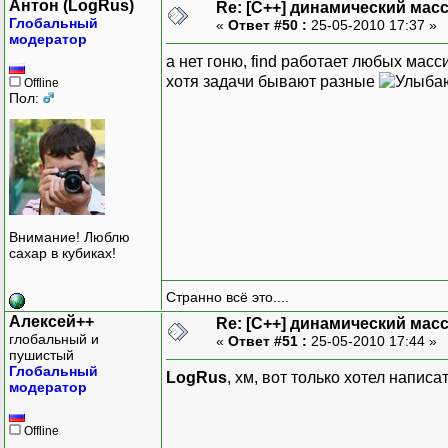
Антон (LogRus)
Re: [C++] динамический масс
Глобальный
«
Ответ #50 :
25-05-2010 17:37 »
модератор
а нет гоню, find работает любых масс
хотя задачи бывают разные
Offline
Пол:
Внимание! Люблю
сахар в кубиках!
Странно всё это....
Алексей++
Re: [C++] динамический масс
глобальный и
«
Ответ #51 :
25-05-2010 17:44 »
пушистый
Глобальный
LogRus
, хм, вот только хотел написа
модератор
Offline