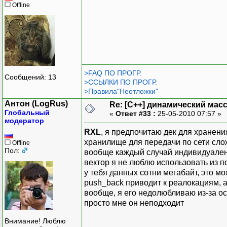
Offline
>FAQ ПО ПРОГР.
Сообщений: 13
>ССЫЛКИ ПО ПРОГР.
>Правила"Неотложки"
Антон (LogRus)
Re: [C++] динамический масс
Глобальный
«
Ответ #33 :
25-05-2010 07:57 »
модератор
RXL
, я предпочитаю дек для хранени
хранилище для передачи по сети сл
Offline
Пол:
вообще каждый случай индивидуален, 
вектор я не люблю использовать из 
у тебя данных сотни мегабайт, это м
push_back приводит к реалокациям, 
вообще, я его недолюбливаю из-за ос
просто мне он неподходит
Внимание! Люблю