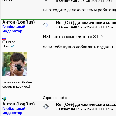
«
Ответ #39 :
25-05-2010 11:09 »
не отходите далеко от темы ребята =)
Антон (LogRus)
Re: [C++] динамический масс
Глобальный
«
Ответ #40 :
25-05-2010 11:14 »
модератор
RXL
, что за компилятор и STL?
Offline
Пол:
если тебе нужно добавлять и удалять 
Внимание! Люблю
сахар в кубиках!
Странно всё это....
Антон (LogRus)
Re: [C++] динамический масс
Глобальный
«
Ответ #41 :
25-05-2010 11:14 »
модератор