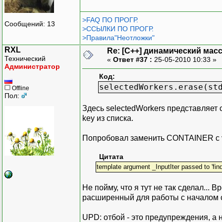
>FAQ ПО ПРОГР.
Сообщений: 13
>ССЫЛКИ ПО ПРОГР.
>Правила"Неотложки"
RXL
Re: [C++] динамический масс
Технический
«
Ответ #37 :
25-05-2010 10:33 »
Администратор
Код:
selectedWorkers.erase(st
Offline
Пол:
Здесь selectedWorkers представляет 
key из списка.
Попробовал заменить CONTAINER c ve
Цитата
template argument _InputIter passed to 'find' 
Не пойму, что я тут не так сделал... 
расширенный для работы с началом 
UPD: отбой - это предупреждения, а