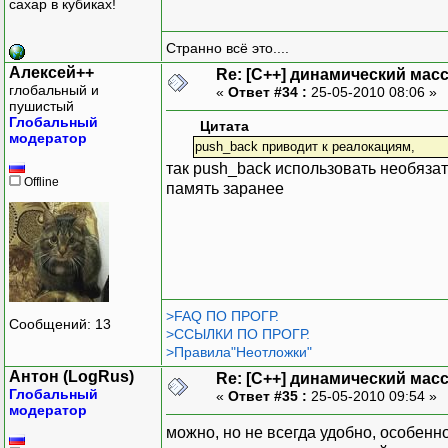
сахар в кубиках!
Странно всё это....
Алексей++
Re: [C++] динамический масс
глобальный и
«
Ответ #34 :
25-05-2010 08:06 »
пушистый
Глобальный
Цитата
модератор
push_back приводит к реалокациям,
так push_back использовать необяза
Offline
память заранее
>FAQ ПО ПРОГР.
Сообщений: 13
>ССЫЛКИ ПО ПРОГР.
>Правила"Неотложки"
Антон (LogRus)
Re: [C++] динамический масс
Глобальный
«
Ответ #35 :
25-05-2010 09:54 »
модератор
можно, но не всегда удобно, особенно