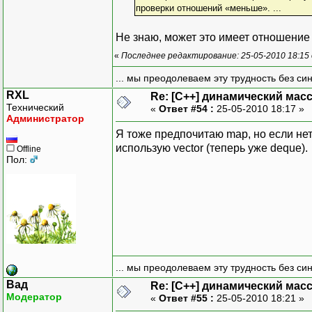
проверки отношений «меньше». ...
// Выводим конечное со
puts("Вывод содержимог
Не знаю, может это имеет отношение 
print_list(list);
«
Последнее редактирование: 25-05-2010 18:15
return 0;
... мы преодолеваем эту трудность без си
}
RXL
Re: [C++] динамический масс
Технический
«
Ответ #54 :
25-05-2010 18:17 »
Администратор
Я тоже предпочитаю map, но если не
использую vector (теперь уже deque).
Offline
Пол:
... мы преодолеваем эту трудность без си
Вад
Re: [C++] динамический масс
Модератор
«
Ответ #55 :
25-05-2010 18:21 »