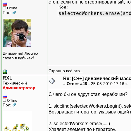
стоп, если он не отсортированный, то
Код:
Offline
Пол:
selectedWorkers.erase(st
Внимание! Люблю
сахар в кубиках!
Странно всё это....
RXL
Re: [C++] динамический масс
Технический
«
Ответ #48 :
25-05-2010 17:16 »
Администратор
С чего бы он вдруг стал нерабочий?
Offline
Пол:
1. std::find(selectedWorkers.begin(), se
Возвращает итератор, указывающий н
2. selectedWorkers.erase(.....)
Удаляет элемент по итератору.