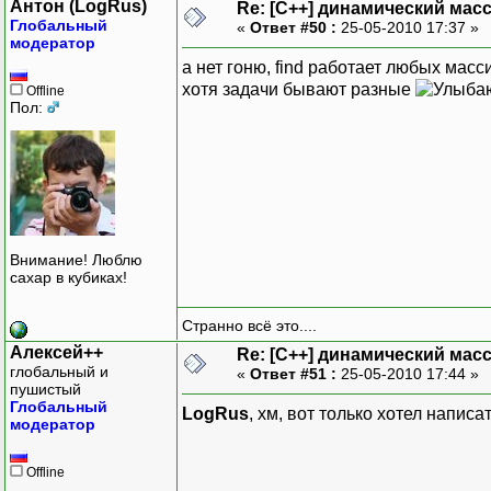
Антон (LogRus)
Re: [C++] динамический масс
Глобальный
«
Ответ #50 :
25-05-2010 17:37 »
модератор
а нет гоню, find работает любых масс
хотя задачи бывают разные
Offline
Пол:
Внимание! Люблю
сахар в кубиках!
Странно всё это....
Алексей++
Re: [C++] динамический масс
глобальный и
«
Ответ #51 :
25-05-2010 17:44 »
пушистый
Глобальный
LogRus
, хм, вот только хотел написа
модератор
Offline