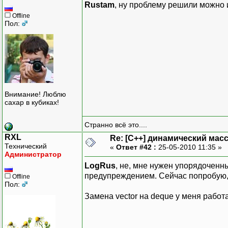
Rustam
, ну проблему решили можно 
Offline
Пол:
Внимание! Люблю
сахар в кубиках!
Странно всё это....
RXL
Re: [C++] динамический масс
Технический
«
Ответ #42 :
25-05-2010 11:35 »
Администратор
LogRus
, не, мне нужен упорядоченн
предупреждением. Сейчас попробую, 
Offline
Пол:
Замена vector на deque у меня работа