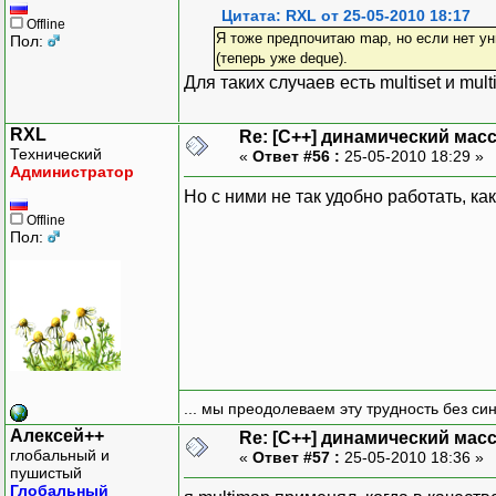
Цитата: RXL от 25-05-2010 18:17
Offline
Я тоже предпочитаю map, но если нет ун
Пол:
(теперь уже deque).
Для таких случаев есть multiset и mu
RXL
Re: [C++] динамический масс
Технический
«
Ответ #56 :
25-05-2010 18:29 »
Администратор
Но с ними не так удобно работать, ка
Offline
Пол:
... мы преодолеваем эту трудность без си
Алексей++
Re: [C++] динамический масс
глобальный и
«
Ответ #57 :
25-05-2010 18:36 »
пушистый
Глобальный