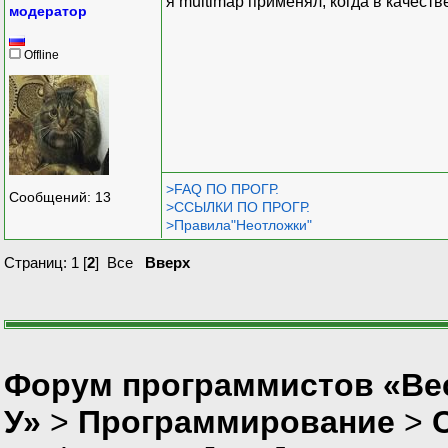
я multimap применял, когда в качест
модератор
Offline
>FAQ ПО ПРОГР.
Сообщений: 13
>ССЫЛКИ ПО ПРОГР.
>Правила"Неотложки"
Страниц:
1
[
2
]
Все
Вверх
Форум программистов «Ве
У»
>
Программирование
>