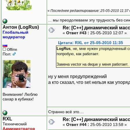
«
Последнее редактирование: 25-05-2010 11:37
... мы преодолеваем эту трудность без си
Антон (LogRus)
Re: [C++] динамический масс
Глобальный
«
Ответ #43 :
25-05-2010 12:07 »
модератор
Цитата: RXL от 25-05-2010 11:35
LogRus
, не, мне нужен упорядоченный 
Offline
Пол:
попробую, как работает.
Замена vector на deque у меня работает.
ну у меня предупреждений
а кто сказал, что set нельзя как упо
Внимание! Люблю
сахар в кубиках!
Странно всё это....
RXL
Re: [C++] динамический масс
Технический
«
Ответ #44 :
25-05-2010 13:58 »
Администратор