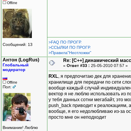
Offline
>FAQ ПО ПРОГР.
Сообщений: 13
>ССЫЛКИ ПО ПРОГР.
>Правила"Неотложки"
Антон (LogRus)
Re: [C++] динамический масс
Глобальный
«
Ответ #33 :
25-05-2010 07:57 »
модератор
RXL
, я предпочитаю дек для хранени
хранилище для передачи по сети сл
Offline
Пол:
вообще каждый случай индивидуален, 
вектор я не люблю использовать из 
у тебя данных сотни мегабайт, это м
push_back приводит к реалокациям, 
вообще, я его недолюбливаю из-за ос
просто мне он неподходит
Внимание! Люблю