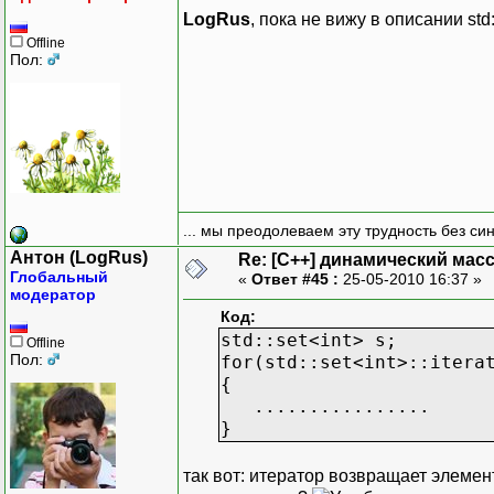
LogRus
, пока не вижу в описании std
Offline
Пол:
... мы преодолеваем эту трудность без си
Антон (LogRus)
Re: [C++] динамический масс
Глобальный
«
Ответ #45 :
25-05-2010 16:37 »
модератор
Код:
std::set<int> s;
Offline
Пол:
for(std::set<int>::itera
{
................
}
так вот: итератор возвращает элемен