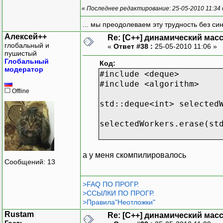
«
Последнее редактирование: 25-05-2010 11:34
... мы преодолеваем эту трудность без си
Алексей++
Re: [C++] динамический масс
глобальный и
«
Ответ #38 :
25-05-2010 11:06 »
пушистый
Глобальный
Код:
модератор
#include <deque>
#include <algorithm>
Offline
std::deque<int> selected
selectedWorkers.erase(st
а у меня скомпилировалось
Сообщений: 13
>FAQ ПО ПРОГР.
>ССЫЛКИ ПО ПРОГР.
>Правила"Неотложки"
Rustam
Re: [C++] динамический масс
Гость