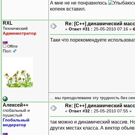
А мне не не понравилось
копеек вставил.
RXL
Re: [C++] динамический масс
Технический
«
Ответ #31 :
25-05-2010 07:16 »
Администратор
Таки что порекомендуете использоват
Offline
Пол:
... мы преодолеваем эту трудность без си
Алексей++
Re: [C++] динамический масс
глобальный и
«
Ответ #32 :
25-05-2010 07:55 »
пушистый
Глобальный
так можно и динамический массив. Но
модератор
других местах класса. А вектор объя