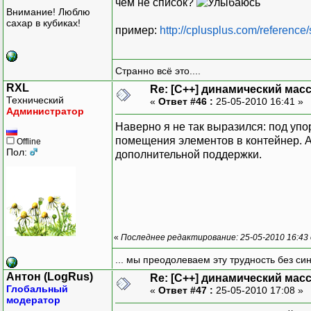
чем не список?
Внимание! Люблю
сахар в кубиках!
пример:
http://cplusplus.com/reference/s
Странно всё это....
RXL
Re: [C++] динамический масс
Технический
«
Ответ #46 :
25-05-2010 16:41 »
Администратор
Наверно я не так выразился: под упо
помещения элементов в контейнер. А
Offline
Пол:
дополнительной поддержки.
«
Последнее редактирование: 25-05-2010 16:43
... мы преодолеваем эту трудность без си
Антон (LogRus)
Re: [C++] динамический масс
Глобальный
«
Ответ #47 :
25-05-2010 17:08 »
модератор