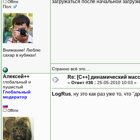
загружаться после начальной загруз
Offline
Пол:
Внимание! Люблю
сахар в кубиках!
Странно всё это....
Алексей++
Re: [C++] динамический масс
глобальный и
«
Ответ #36 :
25-05-2010 10:03 »
пушистый
Глобальный
LogRus
, ну это как раз уже то, что "
модератор
Offline