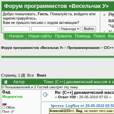
Форум программистов «Весельчак У»
Добро пожаловать,
Гость
. Пожалуйста,
войдите
или
Ре
зарегистрируйтесь
.
ва
Вам не пришло
письмо с кодом активации?
"Ч
У 
Начало
Наши сайты
Правила
Помощь
Поиск
Ка
от
зн
Форум программистов «Весельчак У»
>
Программирование
>
C/C++
Страниц:
1
[
2
]
Все
Вниз
Автор
Тема: [C++] динамический массив в 
0 Пользователей и 2 Гостей смотрят эту тему.
Вад
Re: [C++] динамический масс
Модератор
«
Ответ #30 :
25-05-2010 07:02 »
Цитата: LogRus от 25-05-2010 02:5
Offline
Алексей1153++
,
Вад
, не понял чего вам
Пол: