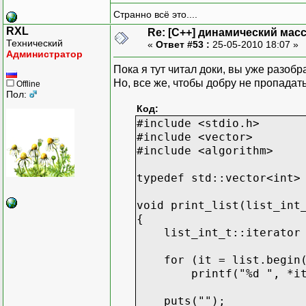
Странно всё это....
RXL
Re: [C++] динамический масс
Технический
«
Ответ #53 :
25-05-2010 18:07 »
Администратор
Пока я тут читал доки, вы уже разобра
Но, все же, чтобы добру не пропадать
Offline
Пол:
Код:
#include <stdio.h>
#include <vector>
#include <algorithm>
typedef std::vector<int>
void print_list(list_int
{
list_int_t::iterator 
for (it = list.begin()
printf("%d ", *it
puts("");